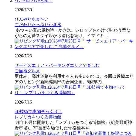
2026/7/30
ひんやりあま〜い
こだわりたっぷりかき氷
あつ～い夏の風物詩・かき氷。シロップをかけて味わう昔な
がらの定番スタイルから進化を続け、イマドキ…
2026/7/23
サービスエリア・パーキングエリアで楽しむ
ご当地グルメ
夏休み、高速道路を利用する人も多いのでは。今回は近畿エリ
アのリビング新聞編集部の合同企画。5府県の…
2026/7/16
3D技術で本物そっくり！
レプリカをつくる博物館
昨年10月に開館した「レプリカをつくる博物館」(紀美野町神
野市場)。3D技術を駆使した骨格標本や…