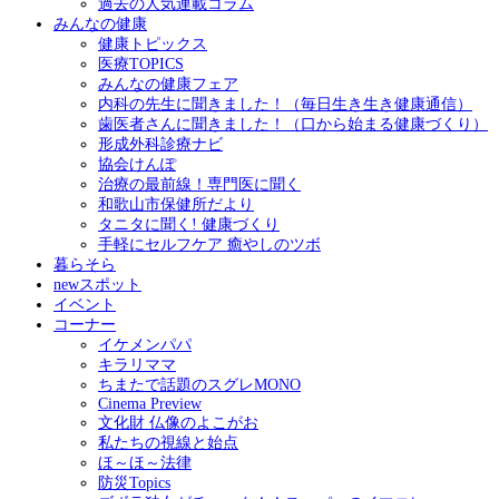
過去の人気連載コラム
みんなの健康
健康トピックス
医療TOPICS
みんなの健康フェア
内科の先生に聞きました！（毎日生き生き健康通信）
歯医者さんに聞きました！（口から始まる健康づくり）
形成外科診療ナビ
協会けんぽ
治療の最前線！専門医に聞く
和歌山市保健所だより
タニタに聞く! 健康づくり
手軽にセルフケア 癒やしのツボ
暮らそら
newスポット
イベント
コーナー
イケメンパパ
キラリママ
ちまたで話題のスグレMONO
Cinema Preview
文化財 仏像のよこがお
私たちの視線と始点
ほ～ほ～法律
防災Topics