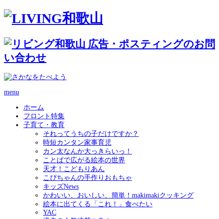
menu
ホーム
フロント特集
子育て・教育
それってうちの子だけですか？
時短カンタン家事育児
カン太なんか大っきらいっ！
ことばで広がる絵本の世界
天才！こどもりあん
こぴちゃんの手作りおもちゃ
キッズNews
かわいい、おいしい、簡単！makimakiクッキング
絵本に出てくる「これ！」食べたい
YAC