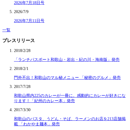
2026年7月18日号
2026/7/9
2026年7月11日号
一覧
プレスリリース
2018/2/28
「ランチパスポート和歌山・岩出・紀の川・海南版」発売
2018/2/1
門外不出！和歌山のマル秘メニュー 「秘密のグルメ」発売
2017/7/28
和歌山県内225のカレーが一冊に。感動的にカレーが好きにな
ります！「紀州のカレー本」発売
2017/3/30
和歌山のパスタ、うどん・そば、ラーメンのお店を213店舗掲
載 「わかやま麺本」発売