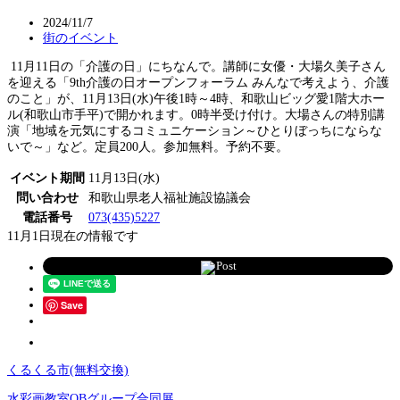
2024/11/7
街のイベント
11月11日の「介護の日」にちなんで。講師に女優・大場久美子さん
を迎える「9th介護の日オープンフォーラム みんなで考えよう、介護
のこと」が、11月13日(水)午後1時～4時、和歌山ビッグ愛1階大ホー
ル(和歌山市手平)で開かれます。0時半受け付け。大場さんの特別講
演「地域を元気にするコミュニケーション～ひとりぼっちにならな
いで～」など。定員200人。参加無料。予約不要。
イベント期間
11月13日(水)
問い合わせ
和歌山県老人福祉施設協議会
電話番号
073(435)5227
11月1日現在の情報です
Post
Save
くるくる市(無料交換)
水彩画教室OBグループ合同展