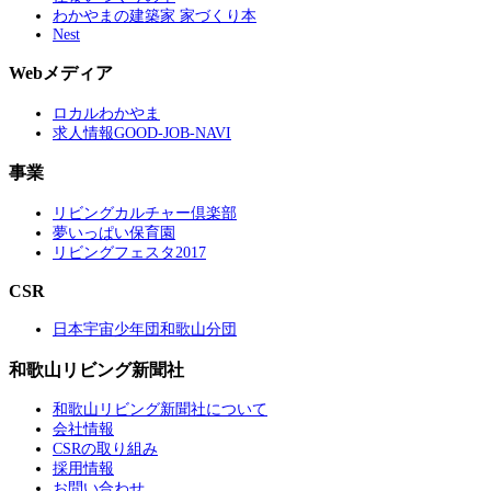
わかやまの建築家 家づくり本
Nest
Webメディア
ロカルわかやま
求人情報GOOD-JOB-NAVI
事業
リビングカルチャー倶楽部
夢いっぱい保育園
リビングフェスタ2017
CSR
日本宇宙少年団和歌山分団
和歌山リビング新聞社
和歌山リビング新聞社について
会社情報
CSRの取り組み
採用情報
お問い合わせ