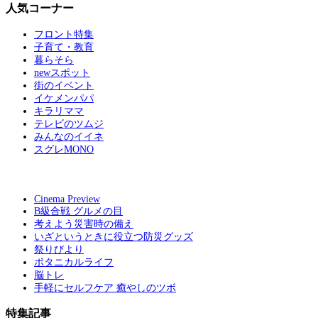
人気コーナー
フロント特集
子育て・教育
暮らそら
newスポット
街のイベント
イケメンパパ
キラリママ
テレビのツムジ
みんなのイイネ
スグレMONO
Cinema Preview
B級合戦 グルメの目
考えよう災害時の備え
いざというときに役立つ防災グッズ
祭りびより
ボタニカルライフ
脳トレ
手軽にセルフケア 癒やしのツボ
特集記事