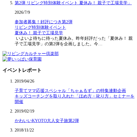
2026/7/9
参加者募集！好評につき第2弾
リビング特別体験イベント
夏休み！ 親子で工場見学
いよいよ待ちに待った夏休み。昨年好評だった「夏休み！ 親
子で工場見学」の第2弾を企画しました。今…
イベントレポート
2019/04/26
子育てママ応援スペシャル「ちゃぁるず」の特集連動企画
キッズコーチングを取り入れた「ほめ方・叱り方」セミナーを
開催
2019/02/19
かわいいKYOTO大人女子旅第2弾
2018/11/22