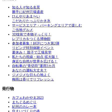
知る人ぞ知る名景
勝手に紀州穴場遺産
ひんやりあま〜い
こだわりたっぷりかき氷
サービスエリア・パーキングエリアで楽しむ
ご当地グルメ
3D技術で本物そっくり！
レプリカをつくる博物館
参加者募集！好評につき第2弾
リビング特別体験イベント
夏休み！ 親子で工場見学
私たちの視線・始点 拡大版！
身近な自然が世界を広げる！
自転車の“青切符”運用3カ月
あなたの運転大丈夫？
ジメジメな日も心地よく
梅雨は香りでリフレッシュ
発行物
カフェわかやま2023
まちぐるめぐり
紀州のカレー本
住まいづくりの本