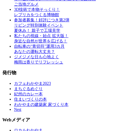
ご当地グルメ
3D技術で本物そっくり！
レプリカをつくる博物館
参加者募集！好評につき第2弾
リビング特別体験イベント
夏休み！ 親子で工場見学
私たちの視線・始点 拡大版！
身近な自然が世界を広げる！
自転車の“青切符”運用3カ月
あなたの運転大丈夫？
ジメジメな日も心地よく
梅雨は香りでリフレッシュ
発行物
カフェわかやま2023
まちぐるめぐり
紀州のカレー本
住まいづくりの本
わかやまの建築家 家づくり本
Nest
Webメディア
ロカルわかやま