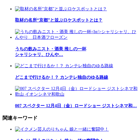
取材の名所“京都”と並ぶロケスポットとは？
うちの飲みニスト・酒美 推しの一杯
シャリシャリ、ひんや…
どこまで行けるか！？ カンテレ独自のゆる路線
007 スペクター 12月4日（金）ロードショー ジストシネマ和…
関連キーワード