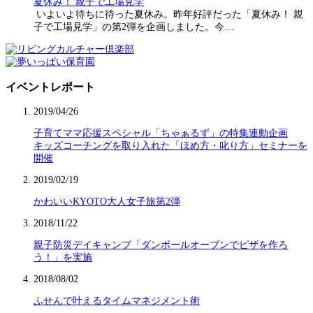
夏休み！ 親子で工場見学
いよいよ待ちに待った夏休み。昨年好評だった「夏休み！ 親
子で工場見学」の第2弾を企画しました。今…
イベントレポート
2019/04/26
子育てママ応援スペシャル「ちゃぁるず」の特集連動企画
キッズコーチングを取り入れた「ほめ方・叱り方」セミナーを
開催
2019/02/19
かわいいKYOTO大人女子旅第2弾
2018/11/22
親子防災デイキャンプ「ダンボールオーブンでピザを作ろ
う！」を実施
2018/08/02
ふせんで叶えるタイムマネジメント術