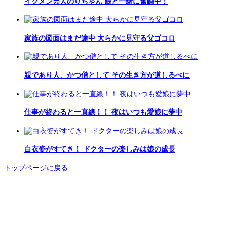
イクメン芸人のりちゃん 娘と一緒に奮闘中！
家族の図面はまだ途中 大らかに見守る父ゴコロ
親であり人、かつ僧として その生き方が道しるべに
仕事が終わると一直線！！ 夜はいつも愛娘に夢中
白衣姿がすてき！ ドクターの楽しみは娘の成長
トップページに戻る