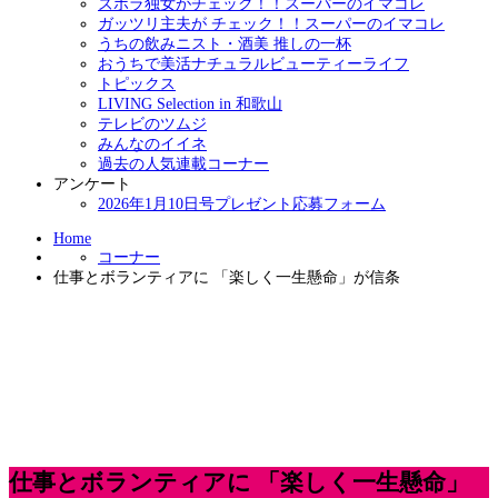
ズボラ独女がチェック！！スーパーのイマコレ
ガッツリ主夫が チェック！！スーパーのイマコレ
うちの飲みニスト・酒美 推しの一杯
おうちで美活ナチュラルビューティーライフ
トピックス
LIVING Selection in 和歌山
テレビのツムジ
みんなのイイネ
過去の人気連載コーナー
アンケート
2026年1月10日号プレゼント応募フォーム
Home
コーナー
仕事とボランティアに 「楽しく一生懸命」が信条
仕事とボランティアに 「楽しく一生懸命」