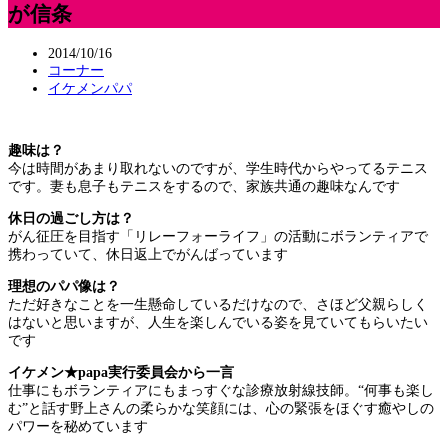
が信条
2014/10/16
コーナー
イケメンパパ
趣味は？
今は時間があまり取れないのですが、学生時代からやってるテニス
です。妻も息子もテニスをするので、家族共通の趣味なんです
休日の過ごし方は？
がん征圧を目指す「リレーフォーライフ」の活動にボランティアで
携わっていて、休日返上でがんばっています
理想のパパ像は？
ただ好きなことを一生懸命しているだけなので、さほど父親らしく
はないと思いますが、人生を楽しんでいる姿を見ていてもらいたい
です
イケメン★papa実行委員会から一言
仕事にもボランティアにもまっすぐな診療放射線技師。“何事も楽し
む”と話す野上さんの柔らかな笑顔には、心の緊張をほぐす癒やしの
パワーを秘めています