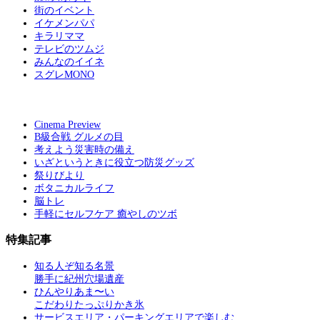
街のイベント
イケメンパパ
キラリママ
テレビのツムジ
みんなのイイネ
スグレMONO
Cinema Preview
B級合戦 グルメの目
考えよう災害時の備え
いざというときに役立つ防災グッズ
祭りびより
ボタニカルライフ
脳トレ
手軽にセルフケア 癒やしのツボ
特集記事
知る人ぞ知る名景
勝手に紀州穴場遺産
ひんやりあま〜い
こだわりたっぷりかき氷
サービスエリア・パーキングエリアで楽しむ