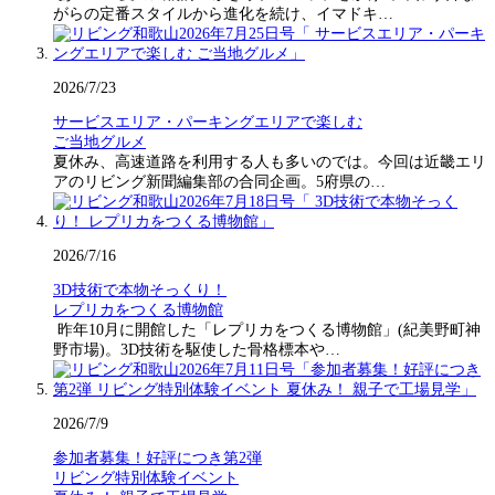
がらの定番スタイルから進化を続け、イマドキ…
2026/7/23
サービスエリア・パーキングエリアで楽しむ
ご当地グルメ
夏休み、高速道路を利用する人も多いのでは。今回は近畿エリ
アのリビング新聞編集部の合同企画。5府県の…
2026/7/16
3D技術で本物そっくり！
レプリカをつくる博物館
昨年10月に開館した「レプリカをつくる博物館」(紀美野町神
野市場)。3D技術を駆使した骨格標本や…
2026/7/9
参加者募集！好評につき第2弾
リビング特別体験イベント