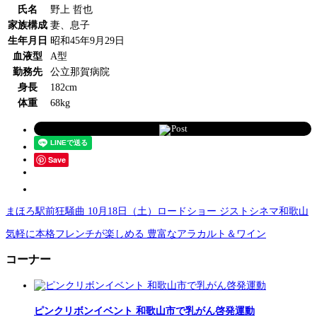
氏名
野上 哲也
家族構成
妻、息子
生年月日
昭和45年9月29日
血液型
A型
勤務先
公立那賀病院
身長
182cm
体重
68kg
Post
Save
まほろ駅前狂騒曲 10月18日（土）ロードショー ジストシネマ和歌山
気軽に本格フレンチが楽しめる 豊富なアラカルト＆ワイン
コーナー
ピンクリボンイベント 和歌山市で乳がん啓発運動