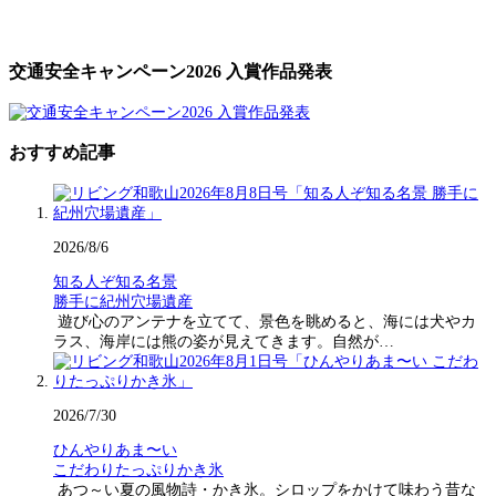
交通安全キャンペーン2026 入賞作品発表
おすすめ記事
2026/8/6
知る人ぞ知る名景
勝手に紀州穴場遺産
遊び心のアンテナを立てて、景色を眺めると、海には犬やカ
ラス、海岸には熊の姿が見えてきます。自然が…
2026/7/30
ひんやりあま〜い
こだわりたっぷりかき氷
あつ～い夏の風物詩・かき氷。シロップをかけて味わう昔な