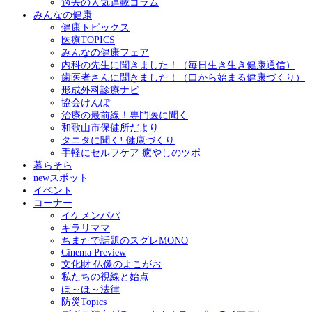
過去の人気連載コラム
みんなの健康
健康トピックス
医療TOPICS
みんなの健康フェア
内科の先生に聞きました！（毎日生き生き健康通信）
歯医者さんに聞きました！（口から始まる健康づくり）
形成外科診療ナビ
協会けんぽ
治療の最前線！専門医に聞く
和歌山市保健所だより
タニタに聞く! 健康づくり
手軽にセルフケア 癒やしのツボ
暮らそら
newスポット
イベント
コーナー
イケメンパパ
キラリママ
ちまたで話題のスグレMONO
Cinema Preview
文化財 仏像のよこがお
私たちの視線と始点
ほ～ほ～法律
防災Topics