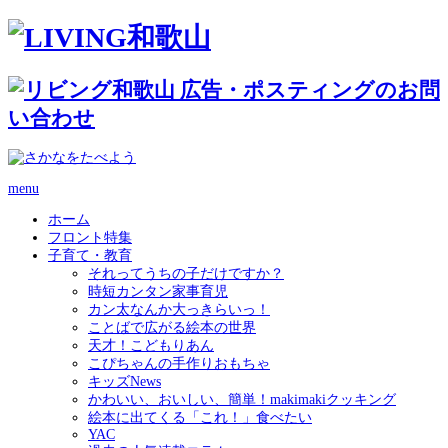
menu
ホーム
フロント特集
子育て・教育
それってうちの子だけですか？
時短カンタン家事育児
カン太なんか大っきらいっ！
ことばで広がる絵本の世界
天才！こどもりあん
こぴちゃんの手作りおもちゃ
キッズNews
かわいい、おいしい、簡単！makimakiクッキング
絵本に出てくる「これ！」食べたい
YAC