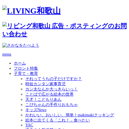
menu
ホーム
フロント特集
子育て・教育
それってうちの子だけですか？
時短カンタン家事育児
カン太なんか大っきらいっ！
ことばで広がる絵本の世界
天才！こどもりあん
こぴちゃんの手作りおもちゃ
キッズNews
かわいい、おいしい、簡単！makimakiクッキング
絵本に出てくる「これ！」食べたい
YAC