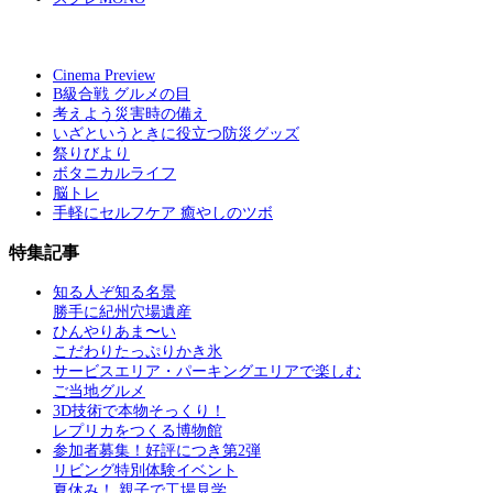
Cinema Preview
B級合戦 グルメの目
考えよう災害時の備え
いざというときに役立つ防災グッズ
祭りびより
ボタニカルライフ
脳トレ
手軽にセルフケア 癒やしのツボ
特集記事
知る人ぞ知る名景
勝手に紀州穴場遺産
ひんやりあま〜い
こだわりたっぷりかき氷
サービスエリア・パーキングエリアで楽しむ
ご当地グルメ
3D技術で本物そっくり！
レプリカをつくる博物館
参加者募集！好評につき第2弾
リビング特別体験イベント
夏休み！ 親子で工場見学