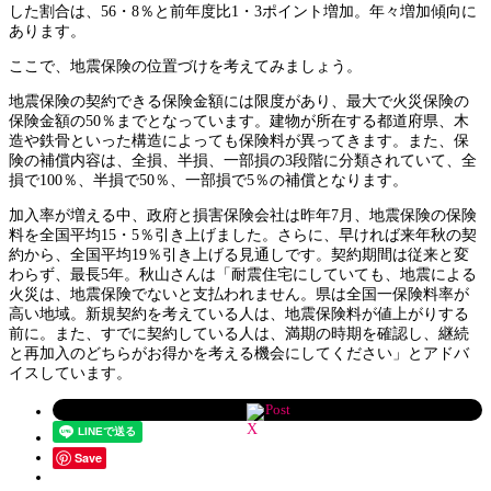
した割合は、56・8％と前年度比1・3ポイント増加。年々増加傾向に
あります。
ここで、地震保険の位置づけを考えてみましょう。
地震保険の契約できる保険金額には限度があり、最大で火災保険の
保険金額の50％までとなっています。建物が所在する都道府県、木
造や鉄骨といった構造によっても保険料が異ってきます。また、保
険の補償内容は、全損、半損、一部損の3段階に分類されていて、全
損で100％、半損で50％、一部損で5％の補償となります。
加入率が増える中、政府と損害保険会社は昨年7月、地震保険の保険
料を全国平均15・5％引き上げました。さらに、早ければ来年秋の契
約から、全国平均19％引き上げる見通しです。契約期間は従来と変
わらず、最長5年。秋山さんは「耐震住宅にしていても、地震による
火災は、地震保険でないと支払われません。県は全国一保険料率が
高い地域。新規契約を考えている人は、地震保険料が値上がりする
前に。また、すでに契約している人は、満期の時期を確認し、継続
と再加入のどちらがお得かを考える機会にしてください」とアドバ
イスしています。
Post
Save