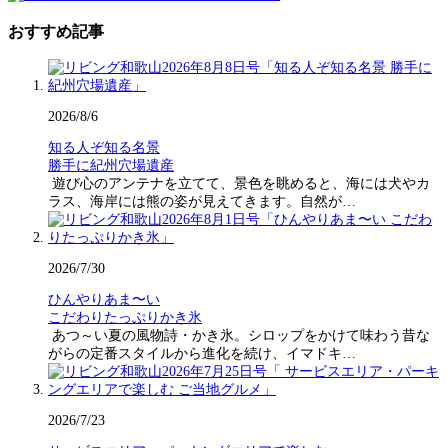
おすすめ記事
2026/8/6
知る人ぞ知る名景
勝手に紀州穴場遺産
遊び心のアンテナを立てて、景色を眺めると、海には犬やカ
ラス、海岸には熊の姿が見えてきます。自然が…
2026/7/30
ひんやりあま〜い
こだわりたっぷりかき氷
あつ～い夏の風物詩・かき氷。シロップをかけて味わう昔な
がらの定番スタイルから進化を続け、イマドキ…
2026/7/23