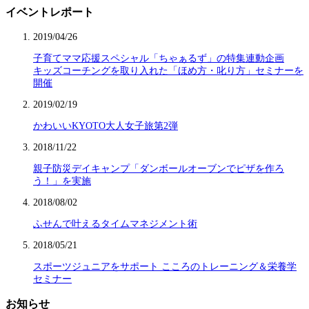
イベントレポート
2019/04/26
子育てママ応援スペシャル「ちゃぁるず」の特集連動企画
キッズコーチングを取り入れた「ほめ方・叱り方」セミナーを
開催
2019/02/19
かわいいKYOTO大人女子旅第2弾
2018/11/22
親子防災デイキャンプ「ダンボールオーブンでピザを作ろ
う！」を実施
2018/08/02
ふせんで叶えるタイムマネジメント術
2018/05/21
スポーツジュニアをサポート こころのトレーニング＆栄養学
セミナー
お知らせ