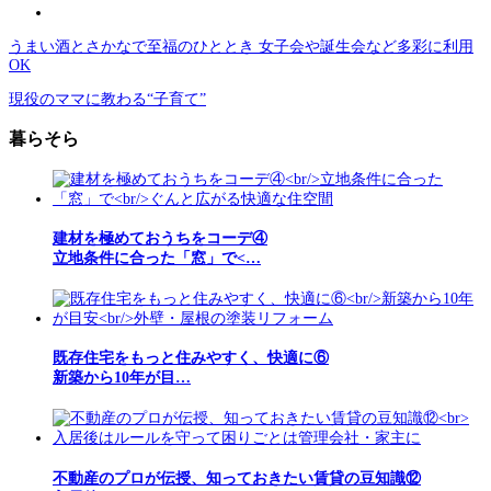
うまい酒とさかなで至福のひととき 女子会や誕生会など多彩に利用
OK
現役のママに教わる“子育て”
暮らそら
建材を極めておうちをコーデ④
立地条件に合った「窓」で<…
既存住宅をもっと住みやすく、快適に⑥
新築から10年が目…
不動産のプロが伝授、知っておきたい賃貸の豆知識⑫