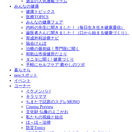
過去の人気連載コラム
みんなの健康
健康トピックス
医療TOPICS
みんなの健康フェア
内科の先生に聞きました！（毎日生き生き健康通信）
歯医者さんに聞きました！（口から始まる健康づくり）
形成外科診療ナビ
協会けんぽ
治療の最前線！専門医に聞く
和歌山市保健所だより
タニタに聞く! 健康づくり
手軽にセルフケア 癒やしのツボ
暮らそら
newスポット
イベント
コーナー
イケメンパパ
キラリママ
ちまたで話題のスグレMONO
Cinema Preview
文化財 仏像のよこがお
私たちの視線と始点
ほ～ほ～法律
防災Topics