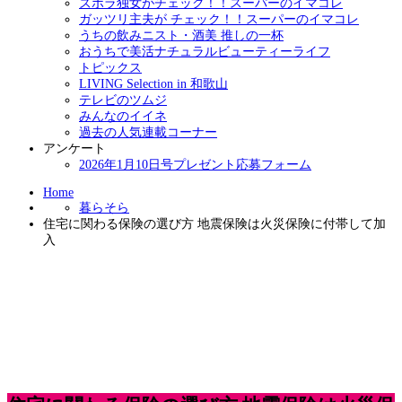
ズボラ独女がチェック！！スーパーのイマコレ
ガッツリ主夫が チェック！！スーパーのイマコレ
うちの飲みニスト・酒美 推しの一杯
おうちで美活ナチュラルビューティーライフ
トピックス
LIVING Selection in 和歌山
テレビのツムジ
みんなのイイネ
過去の人気連載コーナー
アンケート
2026年1月10日号プレゼント応募フォーム
Home
暮らそら
住宅に関わる保険の選び方 地震保険は火災保険に付帯して加
入