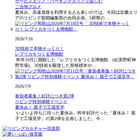
サービスエリア・パーキングエリアで楽しむ
ご当地グルメ
夏休み、高速道路を利用する人も多いのでは。今回は近畿エリ
アのリビング新聞編集部の合同企画。5府県の…
2026/7/16
3D技術で本物そっくり！
レプリカをつくる博物館
昨年10月に開館した「レプリカをつくる博物館」(紀美野町神
野市場)。3D技術を駆使した骨格標本や…
2026/7/9
参加者募集！好評につき第2弾
リビング特別体験イベント
夏休み！ 親子で工場見学
いよいよ待ちに待った夏休み。昨年好評だった「夏休み！ 親
子で工場見学」の第2弾を企画しました。今…