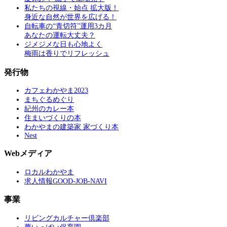
私たちの視線・始点 拡大版！
身近な自然が世界を広げる！
自転車の“青切符”運用3カ月
あなたの運転大丈夫？
ジメジメな日も心地よく
梅雨は香りでリフレッシュ
発行物
カフェわかやま2023
まちぐるめぐり
紀州のカレー本
住まいづくりの本
わかやまの建築家 家づくり本
Nest
Webメディア
ロカルわかやま
求人情報GOOD-JOB-NAVI
事業
リビングカルチャー倶楽部