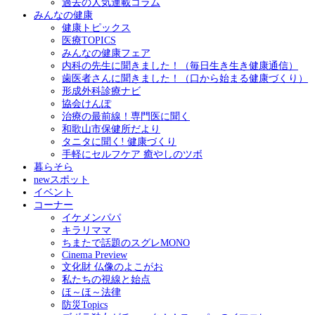
過去の人気連載コラム
みんなの健康
健康トピックス
医療TOPICS
みんなの健康フェア
内科の先生に聞きました！（毎日生き生き健康通信）
歯医者さんに聞きました！（口から始まる健康づくり）
形成外科診療ナビ
協会けんぽ
治療の最前線！専門医に聞く
和歌山市保健所だより
タニタに聞く! 健康づくり
手軽にセルフケア 癒やしのツボ
暮らそら
newスポット
イベント
コーナー
イケメンパパ
キラリママ
ちまたで話題のスグレMONO
Cinema Preview
文化財 仏像のよこがお
私たちの視線と始点
ほ～ほ～法律
防災Topics