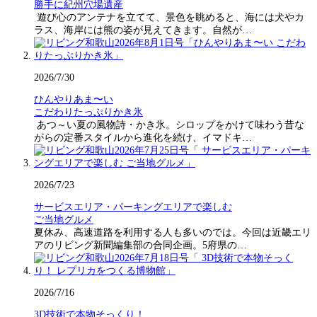
勝手に紀州穴場遺産
遊び心のアンテナを立てて、景色を眺めると、海には犬やカ
ラス、海岸には熊の姿が見えてきます。自然が…
2026/7/30
ひんやりあま〜い
こだわりたっぷりかき氷
あつ～い夏の風物詩・かき氷。シロップをかけて味わう昔な
がらの定番スタイルから進化を続け、イマドキ…
2026/7/23
サービスエリア・パーキングエリアで楽しむ
ご当地グルメ
夏休み、高速道路を利用する人も多いのでは。今回は近畿エリ
アのリビング新聞編集部の合同企画。5府県の…
2026/7/16
3D技術で本物そっくり！