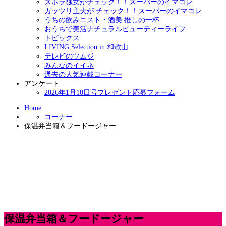
ズボラ独女がチェック！！スーパーのイマコレ
ガッツリ主夫が チェック！！スーパーのイマコレ
うちの飲みニスト・酒美 推しの一杯
おうちで美活ナチュラルビューティーライフ
トピックス
LIVING Selection in 和歌山
テレビのツムジ
みんなのイイネ
過去の人気連載コーナー
アンケート
2026年1月10日号プレゼント応募フォーム
Home
コーナー
保温弁当箱＆フードージャー
保温弁当箱＆フードージャー