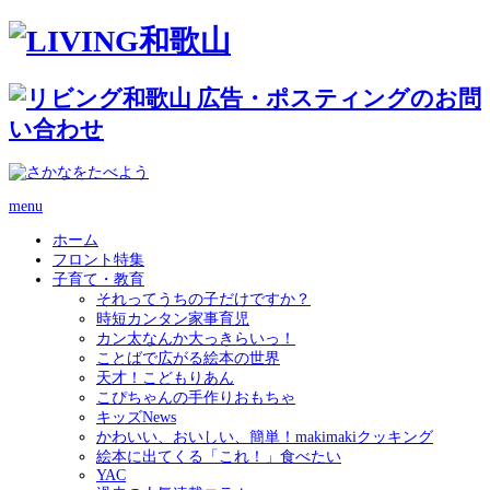
menu
ホーム
フロント特集
子育て・教育
それってうちの子だけですか？
時短カンタン家事育児
カン太なんか大っきらいっ！
ことばで広がる絵本の世界
天才！こどもりあん
こぴちゃんの手作りおもちゃ
キッズNews
かわいい、おいしい、簡単！makimakiクッキング
絵本に出てくる「これ！」食べたい
YAC