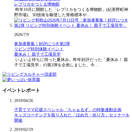
レプリカをつくる博物館
昨年10月に開館した「レプリカをつくる博物館」(紀美野町神
野市場)。3D技術を駆使した骨格標本や…
2026/7/9
参加者募集！好評につき第2弾
リビング特別体験イベント
夏休み！ 親子で工場見学
いよいよ待ちに待った夏休み。昨年好評だった「夏休み！ 親
子で工場見学」の第2弾を企画しました。今…
イベントレポート
2019/04/26
子育てママ応援スペシャル「ちゃぁるず」の特集連動企画
キッズコーチングを取り入れた「ほめ方・叱り方」セミナーを
開催
2019/02/19