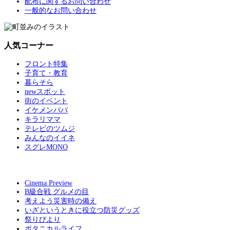
配布に関するお問い合わせ
一般的なお問い合わせ
人気コーナー
フロント特集
子育て・教育
暮らそら
newスポット
街のイベント
イケメンパパ
キラリママ
テレビのツムジ
みんなのイイネ
スグレMONO
Cinema Preview
B級合戦 グルメの目
考えよう災害時の備え
いざというときに役立つ防災グッズ
祭りびより
ボタニカルライフ