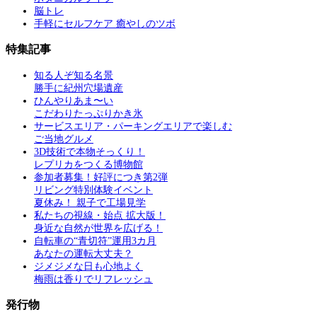
脳トレ
手軽にセルフケア 癒やしのツボ
特集記事
知る人ぞ知る名景
勝手に紀州穴場遺産
ひんやりあま〜い
こだわりたっぷりかき氷
サービスエリア・パーキングエリアで楽しむ
ご当地グルメ
3D技術で本物そっくり！
レプリカをつくる博物館
参加者募集！好評につき第2弾
リビング特別体験イベント
夏休み！ 親子で工場見学
私たちの視線・始点 拡大版！
身近な自然が世界を広げる！
自転車の“青切符”運用3カ月
あなたの運転大丈夫？
ジメジメな日も心地よく
梅雨は香りでリフレッシュ
発行物