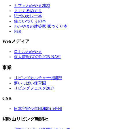
カフェわかやま2023
まちぐるめぐり
紀州のカレー本
住まいづくりの本
わかやまの建築家 家づくり本
Nest
Webメディア
ロカルわかやま
求人情報GOOD-JOB-NAVI
事業
リビングカルチャー倶楽部
夢いっぱい保育園
リビングフェスタ2017
CSR
日本宇宙少年団和歌山分団
和歌山リビング新聞社