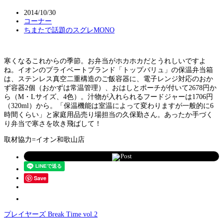
2014/10/30
コーナー
ちまたで話題のスグレMONO
寒くなるこれからの季節。お弁当がホカホカだとうれしいですよ
ね。イオンのプライベートブランド「トップバリュ」の保温弁当箱
は、ステンレス真空二重構造のご飯容器に、電子レンジ対応のおか
ず容器2個（おかずは常温管理）、おはしとポーチが付いて2678円か
ら（M・Lサイズ、4色）。汁物が入れられるフードジャーは1706円
（320ml）から。「保温機能は室温によって変わりますが一般的に6
時間くらい」と家庭用品売り場担当の久保勤さん。あったか手づく
り弁当で寒さを吹き飛ばして！
取材協力=イオン和歌山店
Post
Save
プレイヤーズ Break Time vol.2