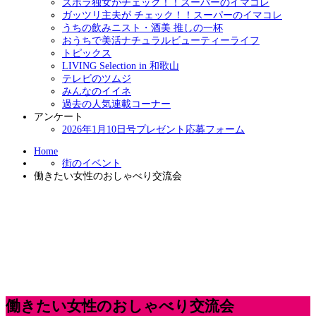
ズボラ独女がチェック！！スーパーのイマコレ
ガッツリ主夫が チェック！！スーパーのイマコレ
うちの飲みニスト・酒美 推しの一杯
おうちで美活ナチュラルビューティーライフ
トピックス
LIVING Selection in 和歌山
テレビのツムジ
みんなのイイネ
過去の人気連載コーナー
アンケート
2026年1月10日号プレゼント応募フォーム
Home
街のイベント
働きたい女性のおしゃべり交流会
働きたい女性のおしゃべり交流会