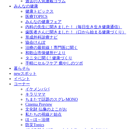
過去の人気連載コラム
みんなの健康
健康トピックス
医療TOPICS
みんなの健康フェア
内科の先生に聞きました！（毎日生き生き健康通信）
歯医者さんに聞きました！（口から始まる健康づくり）
形成外科診療ナビ
協会けんぽ
治療の最前線！専門医に聞く
和歌山市保健所だより
タニタに聞く! 健康づくり
手軽にセルフケア 癒やしのツボ
暮らそら
newスポット
イベント
コーナー
イケメンパパ
キラリママ
ちまたで話題のスグレMONO
Cinema Preview
文化財 仏像のよこがお
私たちの視線と始点
ほ～ほ～法律
防災Topics