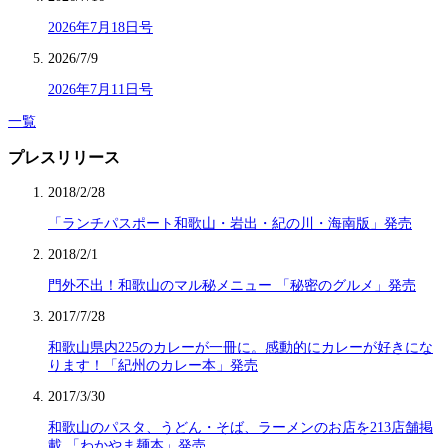
2026年7月18日号
2026/7/9
2026年7月11日号
一覧
プレスリリース
2018/2/28
「ランチパスポート和歌山・岩出・紀の川・海南版」発売
2018/2/1
門外不出！和歌山のマル秘メニュー 「秘密のグルメ」発売
2017/7/28
和歌山県内225のカレーが一冊に。感動的にカレーが好きにな
ります！「紀州のカレー本」発売
2017/3/30
和歌山のパスタ、うどん・そば、ラーメンのお店を213店舗掲
載 「わかやま麺本」発売