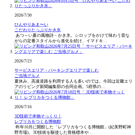
2026/7/30
ひんやりあま〜い
こだわりたっぷりかき氷
あつ～い夏の風物詩・かき氷。シロップをかけて味わう昔な
がらの定番スタイルから進化を続け、イマドキ…
2026/7/23
サービスエリア・パーキングエリアで楽しむ
ご当地グルメ
夏休み、高速道路を利用する人も多いのでは。今回は近畿エリ
アのリビング新聞編集部の合同企画。5府県の…
2026/7/16
3D技術で本物そっくり！
レプリカをつくる博物館
昨年10月に開館した「レプリカをつくる博物館」(紀美野町神
野市場)。3D技術を駆使した骨格標本や…