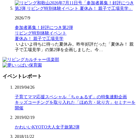
2026/7/9
参加者募集！好評につき第2弾
リビング特別体験イベント
夏休み！ 親子で工場見学
いよいよ待ちに待った夏休み。昨年好評だった「夏休み！ 親
子で工場見学」の第2弾を企画しました。今…
イベントレポート
2019/04/26
子育てママ応援スペシャル「ちゃぁるず」の特集連動企画
キッズコーチングを取り入れた「ほめ方・叱り方」セミナーを
開催
2019/02/19
かわいいKYOTO大人女子旅第2弾
2018/11/22