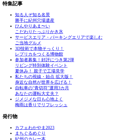
特集記事
知る人ぞ知る名景
勝手に紀州穴場遺産
ひんやりあま〜い
こだわりたっぷりかき氷
サービスエリア・パーキングエリアで楽しむ
ご当地グルメ
3D技術で本物そっくり！
レプリカをつくる博物館
参加者募集！好評につき第2弾
リビング特別体験イベント
夏休み！ 親子で工場見学
私たちの視線・始点 拡大版！
身近な自然が世界を広げる！
自転車の“青切符”運用3カ月
あなたの運転大丈夫？
ジメジメな日も心地よく
梅雨は香りでリフレッシュ
発行物
カフェわかやま2023
まちぐるめぐり
紀州のカレー本