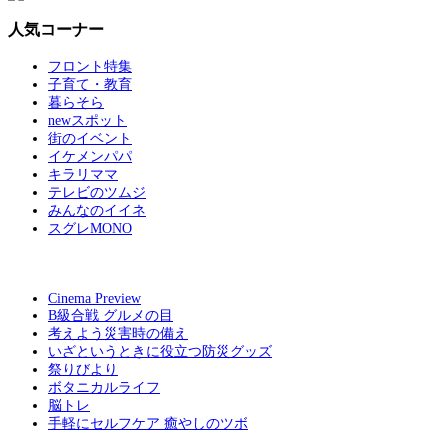
人気コーナー
フロント特集
子育て・教育
暮らそら
newスポット
街のイベント
イケメンパパ
キラリママ
テレビのツムジ
みんなのイイネ
スグレMONO
Cinema Preview
B級合戦 グルメの目
考えよう災害時の備え
いざというときに役立つ防災グッズ
祭りびより
ボタニカルライフ
脳トレ
手軽にセルフケア 癒やしのツボ