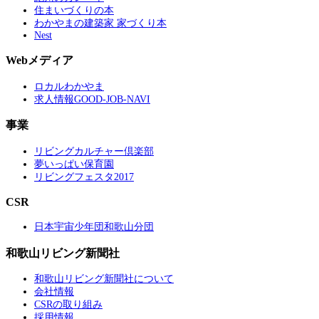
住まいづくりの本
わかやまの建築家 家づくり本
Nest
Webメディア
ロカルわかやま
求人情報GOOD-JOB-NAVI
事業
リビングカルチャー倶楽部
夢いっぱい保育園
リビングフェスタ2017
CSR
日本宇宙少年団和歌山分団
和歌山リビング新聞社
和歌山リビング新聞社について
会社情報
CSRの取り組み
採用情報