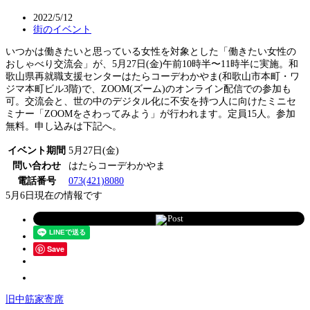
2022/5/12
街のイベント
いつかは働きたいと思っている女性を対象とした「働きたい女性の
おしゃべり交流会」が、5月27日(金)午前10時半〜11時半に実施。和
歌山県再就職支援センターはたらコーデわかやま(和歌山市本町・ワ
ジマ本町ビル3階)で、ZOOM(ズーム)のオンライン配信での参加も
可。交流会と、世の中のデジタル化に不安を持つ人に向けたミニセ
ミナー「ZOOMをさわってみよう」が行われます。定員15人。参加
無料。申し込みは下記へ。
イベント期間
5月27日(金)
問い合わせ
はたらコーデわかやま
電話番号
073(421)8080
5月6日現在の情報です
Post
Save
旧中筋家寄席