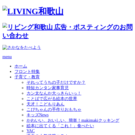
menu
ホーム
フロント特集
子育て・教育
それってうちの子だけですか？
時短カンタン家事育児
カン太なんか大っきらいっ！
ことばで広がる絵本の世界
天才！こどもりあん
こぴちゃんの手作りおもちゃ
キッズNews
かわいい、おいしい、簡単！makimakiクッキング
絵本に出てくる「これ！」食べたい
YAC