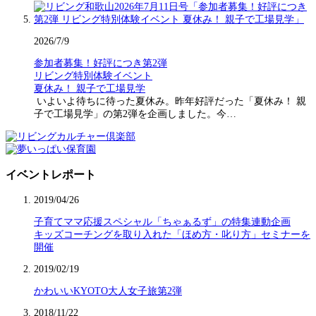
2026/7/9
参加者募集！好評につき第2弾
リビング特別体験イベント
夏休み！ 親子で工場見学
いよいよ待ちに待った夏休み。昨年好評だった「夏休み！ 親
子で工場見学」の第2弾を企画しました。今…
イベントレポート
2019/04/26
子育てママ応援スペシャル「ちゃぁるず」の特集連動企画
キッズコーチングを取り入れた「ほめ方・叱り方」セミナーを
開催
2019/02/19
かわいいKYOTO大人女子旅第2弾
2018/11/22