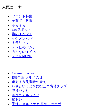
人気コーナー
フロント特集
子育て・教育
暮らそら
newスポット
街のイベント
イケメンパパ
キラリママ
テレビのツムジ
みんなのイイネ
スグレMONO
Cinema Preview
B級合戦 グルメの目
考えよう災害時の備え
いざというときに役立つ防災グッズ
祭りびより
ボタニカルライフ
脳トレ
手軽にセルフケア 癒やしのツボ