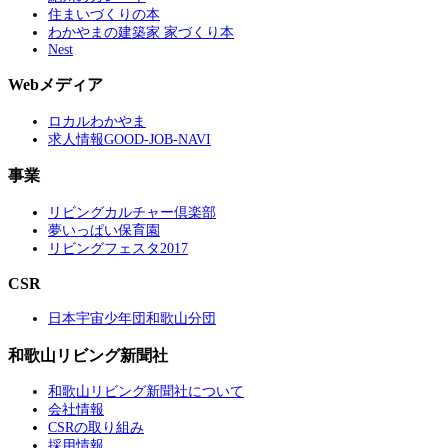
住まいづくりの本
わかやまの建築家 家づくり本
Nest
Webメディア
ロカルわかやま
求人情報GOOD-JOB-NAVI
事業
リビングカルチャー倶楽部
夢いっぱい保育園
リビングフェスタ2017
CSR
日本宇宙少年団和歌山分団
和歌山リビング新聞社
和歌山リビング新聞社について
会社情報
CSRの取り組み
採用情報