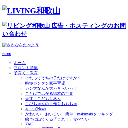
menu
ホーム
フロント特集
子育て・教育
それってうちの子だけですか？
時短カンタン家事育児
カン太なんか大っきらいっ！
ことばで広がる絵本の世界
天才！こどもりあん
こぴちゃんの手作りおもちゃ
キッズNews
かわいい、おいしい、簡単！makimakiクッキング
絵本に出てくる「これ！」食べたい
YAC