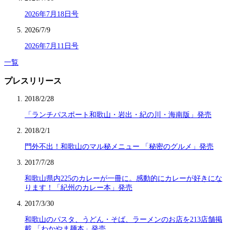
2026年7月18日号
2026/7/9
2026年7月11日号
一覧
プレスリリース
2018/2/28
「ランチパスポート和歌山・岩出・紀の川・海南版」発売
2018/2/1
門外不出！和歌山のマル秘メニュー 「秘密のグルメ」発売
2017/7/28
和歌山県内225のカレーが一冊に。感動的にカレーが好きにな
ります！「紀州のカレー本」発売
2017/3/30
和歌山のパスタ、うどん・そば、ラーメンのお店を213店舗掲
載 「わかやま麺本」発売