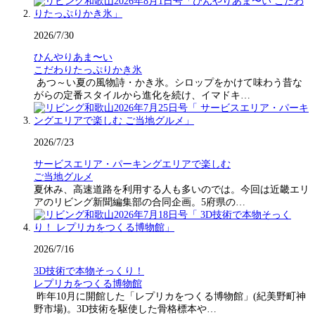
2026/7/30
ひんやりあま〜い
こだわりたっぷりかき氷
あつ～い夏の風物詩・かき氷。シロップをかけて味わう昔な
がらの定番スタイルから進化を続け、イマドキ…
2026/7/23
サービスエリア・パーキングエリアで楽しむ
ご当地グルメ
夏休み、高速道路を利用する人も多いのでは。今回は近畿エリ
アのリビング新聞編集部の合同企画。5府県の…
2026/7/16
3D技術で本物そっくり！
レプリカをつくる博物館
昨年10月に開館した「レプリカをつくる博物館」(紀美野町神
野市場)。3D技術を駆使した骨格標本や…