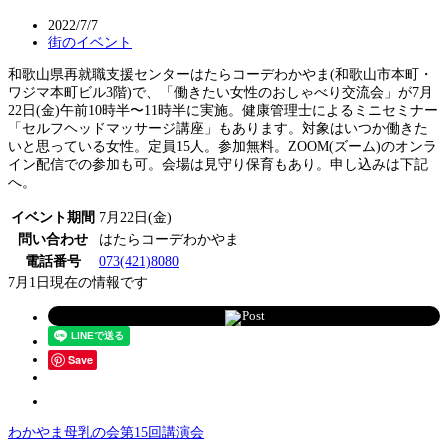
2022/7/7
街のイベント
和歌山県再就職支援センターはたらコーデわかやま(和歌山市本町・
ワジマ本町ビル3階)で、「働きたい女性のおしゃべり交流会」が7月
22日(金)午前10時半〜11時半に実施。健康管理士によるミニセミナー
「セルフヘッドマッサージ講座」もあります。対象はいつか働きた
いと思っている女性。定員15人。参加無料。ZOOM(ズーム)のオンラ
イン配信での参加も可。会場は見守り保育もあり。申し込みは下記
へ。
イベント期間
7月22日(金)
問い合わせ
はたらコーデわかやま
電話番号
073(421)8080
7月1日現在の情報です
Post
Save
わかやま母乳の会第15回講演会