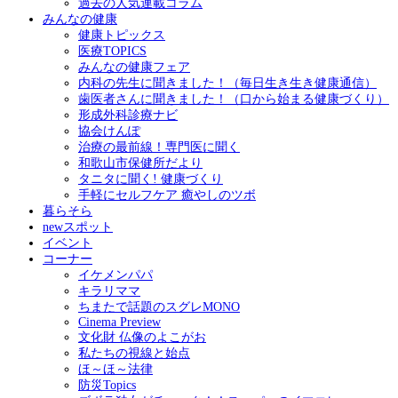
過去の人気連載コラム
みんなの健康
健康トピックス
医療TOPICS
みんなの健康フェア
内科の先生に聞きました！（毎日生き生き健康通信）
歯医者さんに聞きました！（口から始まる健康づくり）
形成外科診療ナビ
協会けんぽ
治療の最前線！専門医に聞く
和歌山市保健所だより
タニタに聞く! 健康づくり
手軽にセルフケア 癒やしのツボ
暮らそら
newスポット
イベント
コーナー
イケメンパパ
キラリママ
ちまたで話題のスグレMONO
Cinema Preview
文化財 仏像のよこがお
私たちの視線と始点
ほ～ほ～法律
防災Topics