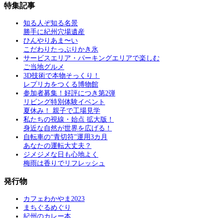
特集記事
知る人ぞ知る名景
勝手に紀州穴場遺産
ひんやりあま〜い
こだわりたっぷりかき氷
サービスエリア・パーキングエリアで楽しむ
ご当地グルメ
3D技術で本物そっくり！
レプリカをつくる博物館
参加者募集！好評につき第2弾
リビング特別体験イベント
夏休み！ 親子で工場見学
私たちの視線・始点 拡大版！
身近な自然が世界を広げる！
自転車の“青切符”運用3カ月
あなたの運転大丈夫？
ジメジメな日も心地よく
梅雨は香りでリフレッシュ
発行物
カフェわかやま2023
まちぐるめぐり
紀州のカレー本