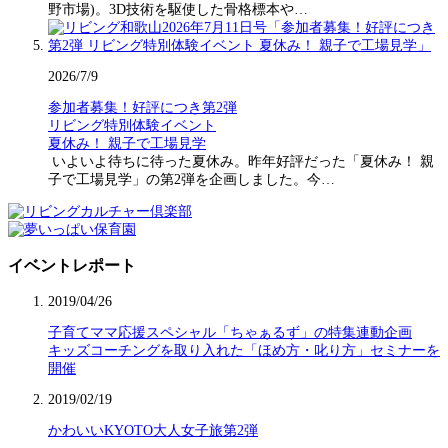
野市場)。3D技術を駆使した骨格標本や…
2026/7/9
参加者募集！好評につき第2弾
リビング特別体験イベント
夏休み！ 親子で工場見学
いよいよ待ちに待った夏休み。昨年好評だった「夏休み！ 親
子で工場見学」の第2弾を企画しました。今…
イベントレポート
2019/04/26
子育てママ応援スペシャル「ちゃぁるず」の特集連動企画
キッズコーチングを取り入れた「ほめ方・叱り方」セミナーを
開催
2019/02/19
かわいいKYOTO大人女子旅第2弾