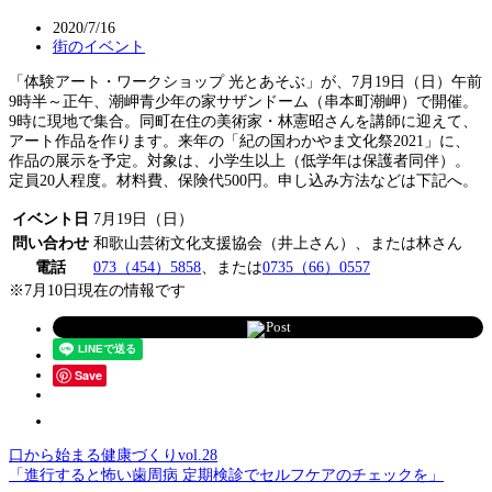
2020/7/16
街のイベント
「体験アート・ワークショップ 光とあそぶ」が、7月19日（日）午前
9時半～正午、潮岬青少年の家サザンドーム（串本町潮岬）で開催。
9時に現地で集合。同町在住の美術家・林憲昭さんを講師に迎えて、
アート作品を作ります。来年の「紀の国わかやま文化祭2021」に、
作品の展示を予定。対象は、小学生以上（低学年は保護者同伴）。
定員20人程度。材料費、保険代500円。申し込み方法などは下記へ。
イベント日
7月19日（日）
問い合わせ
和歌山芸術文化支援協会（井上さん）、または林さん
電話
073（454）5858
、または
0735（66）0557
※7月10日現在の情報です
Post
Save
口から始まる健康づくりvol.28
「進行すると怖い歯周病 定期検診でセルフケアのチェックを」