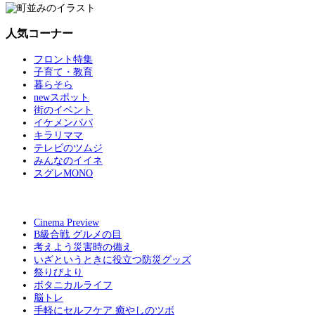
人気コーナー
フロント特集
子育て・教育
暮らそら
newスポット
街のイベント
イケメンパパ
キラリママ
テレビのツムジ
みんなのイイネ
スグレMONO
Cinema Preview
B級合戦 グルメの目
考えよう災害時の備え
いざというときに役立つ防災グッズ
祭りびより
ボタニカルライフ
脳トレ
手軽にセルフケア 癒やしのツボ