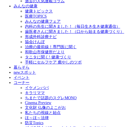
過去の人気連載コラム
みんなの健康
健康トピックス
医療TOPICS
みんなの健康フェア
内科の先生に聞きました！（毎日生き生き健康通信）
歯医者さんに聞きました！（口から始まる健康づくり）
形成外科診療ナビ
協会けんぽ
治療の最前線！専門医に聞く
和歌山市保健所だより
タニタに聞く! 健康づくり
手軽にセルフケア 癒やしのツボ
暮らそら
newスポット
イベント
コーナー
イケメンパパ
キラリママ
ちまたで話題のスグレMONO
Cinema Preview
文化財 仏像のよこがお
私たちの視線と始点
ほ～ほ～法律
防災Topics