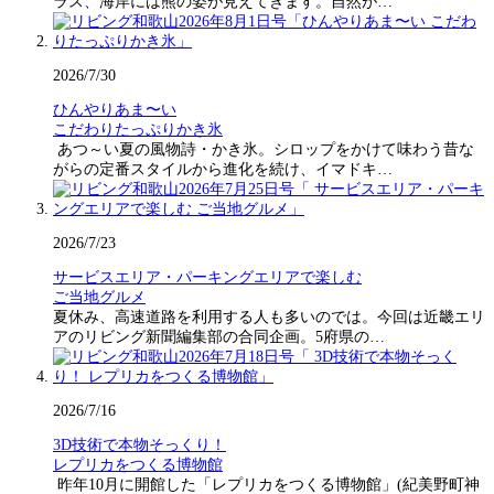
ラス、海岸には熊の姿が見えてきます。自然が…
2026/7/30
ひんやりあま〜い
こだわりたっぷりかき氷
あつ～い夏の風物詩・かき氷。シロップをかけて味わう昔な
がらの定番スタイルから進化を続け、イマドキ…
2026/7/23
サービスエリア・パーキングエリアで楽しむ
ご当地グルメ
夏休み、高速道路を利用する人も多いのでは。今回は近畿エリ
アのリビング新聞編集部の合同企画。5府県の…
2026/7/16
3D技術で本物そっくり！
レプリカをつくる博物館
昨年10月に開館した「レプリカをつくる博物館」(紀美野町神