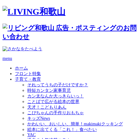
menu
ホーム
フロント特集
子育て・教育
それってうちの子だけですか？
時短カンタン家事育児
カン太なんか大っきらいっ！
ことばで広がる絵本の世界
天才！こどもりあん
こぴちゃんの手作りおもちゃ
キッズNews
かわいい、おいしい、簡単！makimakiクッキング
絵本に出てくる「これ！」食べたい
YAC