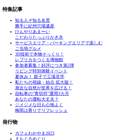
特集記事
知る人ぞ知る名景
勝手に紀州穴場遺産
ひんやりあま〜い
こだわりたっぷりかき氷
サービスエリア・パーキングエリアで楽しむ
ご当地グルメ
3D技術で本物そっくり！
レプリカをつくる博物館
参加者募集！好評につき第2弾
リビング特別体験イベント
夏休み！ 親子で工場見学
私たちの視線・始点 拡大版！
身近な自然が世界を広げる！
自転車の“青切符”運用3カ月
あなたの運転大丈夫？
ジメジメな日も心地よく
梅雨は香りでリフレッシュ
発行物
カフェわかやま2023
まちぐるめぐり