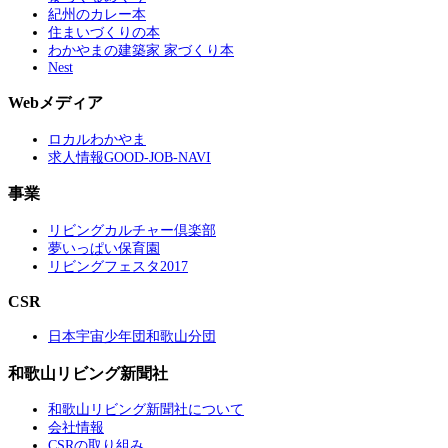
紀州のカレー本
住まいづくりの本
わかやまの建築家 家づくり本
Nest
Webメディア
ロカルわかやま
求人情報GOOD-JOB-NAVI
事業
リビングカルチャー倶楽部
夢いっぱい保育園
リビングフェスタ2017
CSR
日本宇宙少年団和歌山分団
和歌山リビング新聞社
和歌山リビング新聞社について
会社情報
CSRの取り組み