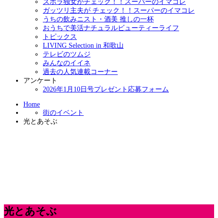
ズボラ独女がチェック！！スーパーのイマコレ
ガッツリ主夫が チェック！！スーパーのイマコレ
うちの飲みニスト・酒美 推しの一杯
おうちで美活ナチュラルビューティーライフ
トピックス
LIVING Selection in 和歌山
テレビのツムジ
みんなのイイネ
過去の人気連載コーナー
アンケート
2026年1月10日号プレゼント応募フォーム
Home
街のイベント
光とあそぶ
光とあそぶ