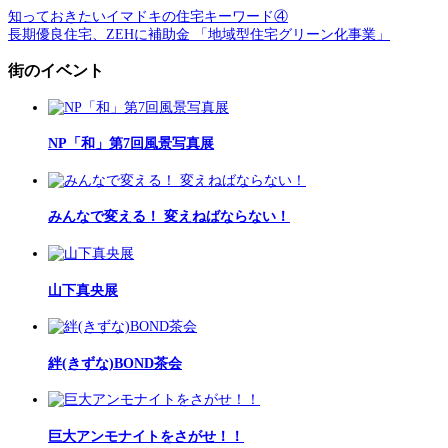
知っておきたいイマドキの住宅キーワード④
長期優良住宅、ZEHに補助金 「地域型住宅グリーン化事業」
街のイベント
NP「和」第7回風景写真展
みんなで変える！ 変えねばならない！
山下真央展
絆(きずな)BOND茶会
巨大アンモナイトをさがせ！！