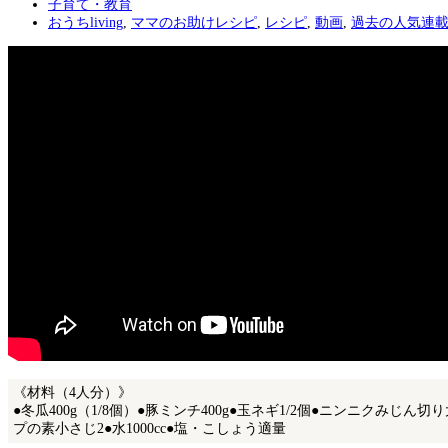
子育て・教育
おうちliving
,
ママのお助けレシピ
,
レシピ
,
動画
,
過去の人気連
《材料（4人分）》
●冬瓜400g（1/8個）●豚ミンチ400g●玉ネギ1/2個●ニンニクみ
プの素小さじ2●水1000cc●塩・こしょう適量