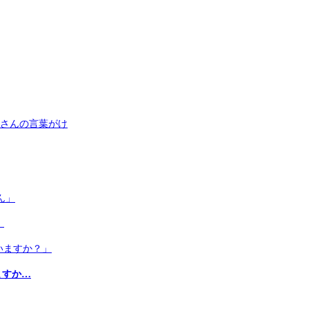
」
ますか…