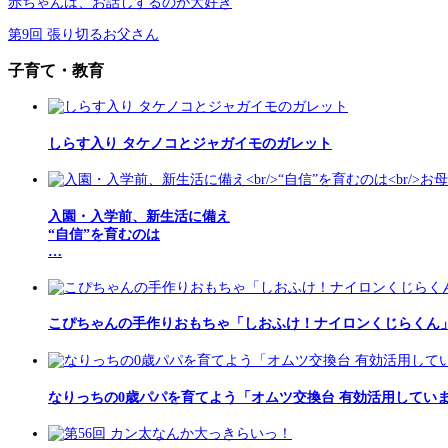
赤ちゃんは、お話しするのが大好き
第9回 張り切るお父さん
子育て・教育
しらす入り タケノコとジャガイモのガレット
入園・入学前、新生活に備え
“自信”を育むのは
…
こぴちゃんの手作りおもちゃ「しおふけ！ナイロンくじらくん
なりっちの0歳パパを育てよう「オムツ交換台 有効活用してい