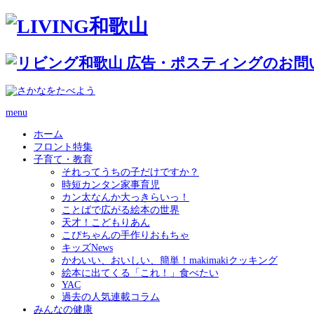
menu
ホーム
フロント特集
子育て・教育
それってうちの子だけですか？
時短カンタン家事育児
カン太なんか大っきらいっ！
ことばで広がる絵本の世界
天才！こどもりあん
こぴちゃんの手作りおもちゃ
キッズNews
かわいい、おいしい、簡単！makimakiクッキング
絵本に出てくる「これ！」食べたい
YAC
過去の人気連載コラム
みんなの健康