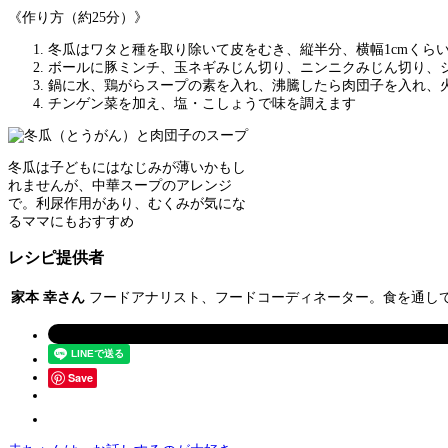
《作り方（約25分）》
冬瓜はワタと種を取り除いて皮をむき、縦半分、横幅1cmく
ボールに豚ミンチ、玉ネギみじん切り、ニンニクみじん切り、
鍋に水、鶏がらスープの素を入れ、沸騰したら肉団子を入れ、
チンゲン菜を加え、塩・こしょうで味を調えます
冬瓜は子どもにはなじみが薄いかもし
れませんが、中華スープのアレンジ
で。利尿作用があり、むくみが気にな
るママにもおすすめ
レシピ提供者
家本 幸さん
フードアナリスト、フードコーディネーター。食を通し
Save