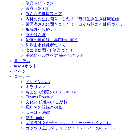
健康トピックス
医療TOPICS
みんなの健康フェア
内科の先生に聞きました！（毎日生き生き健康通信）
歯医者さんに聞きました！（口から始まる健康づくり）
形成外科診療ナビ
協会けんぽ
治療の最前線！専門医に聞く
和歌山市保健所だより
タニタに聞く! 健康づくり
手軽にセルフケア 癒やしのツボ
暮らそら
newスポット
イベント
コーナー
イケメンパパ
キラリママ
ちまたで話題のスグレMONO
Cinema Preview
文化財 仏像のよこがお
私たちの視線と始点
ほ～ほ～法律
防災Topics
ズボラ独女がチェック！！スーパーのイマコレ
ガッツリ主夫が チェック！！スーパーのイマコレ