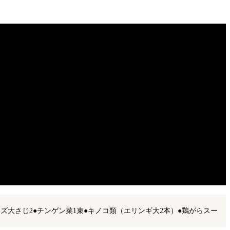
ヨネーズ大さじ2●チンゲン菜1束●キノコ類（エリンギ大2本）●鶏がらスー