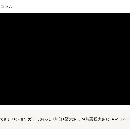
載コラム
じん切り大さじ1●ショウガすりおろし1片分●酒大さじ2●片栗粉大さじ2●マ