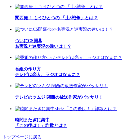
関西発！ もうひとつの 「土8戦争」とは？
ついにCS開幕
名実況と迷実況の違いは！？
番組の作り方
テレビは恋人、ラジオはなぁに？
テレビのツムジ 関西の放送作家がバッサリ！
時間またぎに集中
「この後は！」詐欺とは？
トップページに戻る