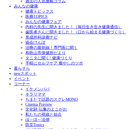
過去の人気連載コラム
みんなの健康
健康トピックス
医療TOPICS
みんなの健康フェア
内科の先生に聞きました！（毎日生き生き健康通信）
歯医者さんに聞きました！（口から始まる健康づくり）
形成外科診療ナビ
協会けんぽ
治療の最前線！専門医に聞く
和歌山市保健所だより
タニタに聞く! 健康づくり
手軽にセルフケア 癒やしのツボ
暮らそら
newスポット
イベント
コーナー
イケメンパパ
キラリママ
ちまたで話題のスグレMONO
Cinema Preview
文化財 仏像のよこがお
私たちの視線と始点
ほ～ほ～法律
防災Topics