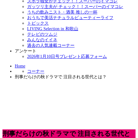
ズボラ独女がチェック！！スーパーのイマコレ
ガッツリ主夫が チェック！！スーパーのイマコレ
うちの飲みニスト・酒美 推しの一杯
おうちで美活ナチュラルビューティーライフ
トピックス
LIVING Selection in 和歌山
テレビのツムジ
みんなのイイネ
過去の人気連載コーナー
アンケート
2026年1月10日号プレゼント応募フォーム
Home
コーナー
刑事だらけの秋ドラマで 注目される世代とは？
刑事だらけの秋ドラマで 注目される世代と