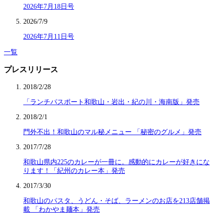
2026年7月18日号
2026/7/9
2026年7月11日号
一覧
プレスリリース
2018/2/28
「ランチパスポート和歌山・岩出・紀の川・海南版」発売
2018/2/1
門外不出！和歌山のマル秘メニュー 「秘密のグルメ」発売
2017/7/28
和歌山県内225のカレーが一冊に。感動的にカレーが好きにな
ります！「紀州のカレー本」発売
2017/3/30
和歌山のパスタ、うどん・そば、ラーメンのお店を213店舗掲
載 「わかやま麺本」発売