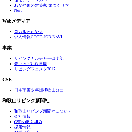
住まいづくりの本
わかやまの建築家 家づくり本
Nest
Webメディア
ロカルわかやま
求人情報GOOD-JOB-NAVI
事業
リビングカルチャー倶楽部
夢いっぱい保育園
リビングフェスタ2017
CSR
日本宇宙少年団和歌山分団
和歌山リビング新聞社
和歌山リビング新聞社について
会社情報
CSRの取り組み
採用情報