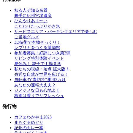
知る人ぞ知る名景
勝手に紀州穴場遺産
ひんやりあま〜い
こだわりたっぷりかき氷
サービスエリア・パーキングエリアで楽しむ
ご当地グルメ
3D技術で本物そっくり！
レプリカをつくる博物館
参加者募集！好評につき第2弾
リビング特別体験イベント
夏休み！ 親子で工場見学
私たちの視線・始点 拡大版！
身近な自然が世界を広げる！
自転車の“青切符”運用3カ月
あなたの運転大丈夫？
ジメジメな日も心地よく
梅雨は香りでリフレッシュ
発行物
カフェわかやま2023
まちぐるめぐり
紀州のカレー本