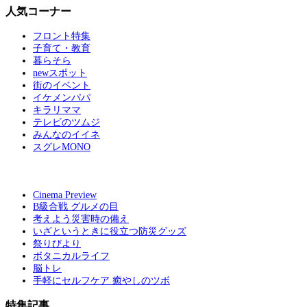
人気コーナー
フロント特集
子育て・教育
暮らそら
newスポット
街のイベント
イケメンパパ
キラリママ
テレビのツムジ
みんなのイイネ
スグレMONO
Cinema Preview
B級合戦 グルメの目
考えよう災害時の備え
いざというときに役立つ防災グッズ
祭りびより
ボタニカルライフ
脳トレ
手軽にセルフケア 癒やしのツボ
特集記事