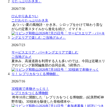
2026/7/30
ひんやりあま〜い
こだわりたっぷりかき氷
あつ～い夏の風物詩・かき氷。シロップをかけて味わう昔な
がらの定番スタイルから進化を続け、イマドキ…
2026/7/23
サービスエリア・パーキングエリアで楽しむ
ご当地グルメ
夏休み、高速道路を利用する人も多いのでは。今回は近畿エリ
アのリビング新聞編集部の合同企画。5府県の…
2026/7/16
3D技術で本物そっくり！
レプリカをつくる博物館
昨年10月に開館した「レプリカをつくる博物館」(紀美野町神
野市場)。3D技術を駆使した骨格標本や…