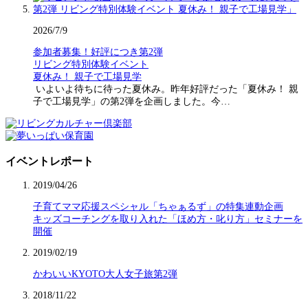
2026/7/9
参加者募集！好評につき第2弾
リビング特別体験イベント
夏休み！ 親子で工場見学
いよいよ待ちに待った夏休み。昨年好評だった「夏休み！ 親
子で工場見学」の第2弾を企画しました。今…
イベントレポート
2019/04/26
子育てママ応援スペシャル「ちゃぁるず」の特集連動企画
キッズコーチングを取り入れた「ほめ方・叱り方」セミナーを
開催
2019/02/19
かわいいKYOTO大人女子旅第2弾
2018/11/22