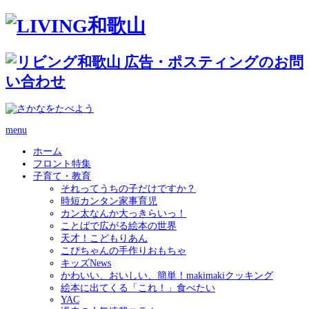
menu
ホーム
フロント特集
子育て・教育
それってうちの子だけですか？
時短カンタン家事育児
カン太なんか大っきらいっ！
ことばで広がる絵本の世界
天才！こどもりあん
こぴちゃんの手作りおもちゃ
キッズNews
かわいい、おいしい、簡単！makimakiクッキング
絵本に出てくる「これ！」食べたい
YAC