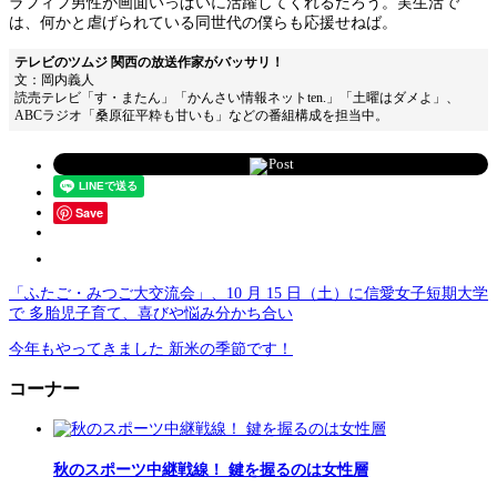
ラフィフ男性が画面いっぱいに活躍してくれるだろう。実生活で
は、何かと虐げられている同世代の僕らも応援せねば。
テレビのツムジ 関西の放送作家がバッサリ！
文：岡内義人
読売テレビ「す・またん」「かんさい情報ネットten.」「土曜はダメよ」、
ABCラジオ「桑原征平粋も甘いも」などの番組構成を担当中。
Post
Save
「ふたご・みつご大交流会」、10 月 15 日（土）に信愛女子短期大学
で 多胎児子育て、喜びや悩み分かち合い
今年もやってきました 新米の季節です！
コーナー
秋のスポーツ中継戦線！ 鍵を握るのは女性層