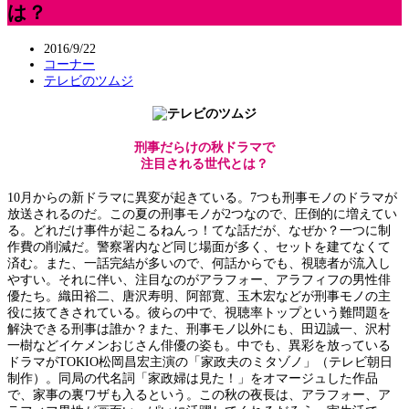
は？
2016/9/22
コーナー
テレビのツムジ
刑事だらけの秋ドラマで
注目される世代とは？
10月からの新ドラマに異変が起きている。7つも刑事モノのドラマが
放送されるのだ。この夏の刑事モノが2つなので、圧倒的に増えてい
る。どれだけ事件が起こるねんっ！てな話だが、なぜか？一つに制
作費の削減だ。警察署内など同じ場面が多く、セットを建てなくて
済む。また、一話完結が多いので、何話からでも、視聴者が流入し
やすい。それに伴い、注目なのがアラフォー、アラフィフの男性俳
優たち。織田裕二、唐沢寿明、阿部寛、玉木宏などが刑事モノの主
役に抜てきされている。彼らの中で、視聴率トップという難問題を
解決できる刑事は誰か？また、刑事モノ以外にも、田辺誠一、沢村
一樹などイケメンおじさん俳優の姿も。中でも、異彩を放っている
ドラマがTOKIO松岡昌宏主演の「家政夫のミタゾノ」（テレビ朝日
制作）。同局の代名詞「家政婦は見た！」をオマージュした作品
で、家事の裏ワザも入るという。この秋の夜長は、アラフォー、ア