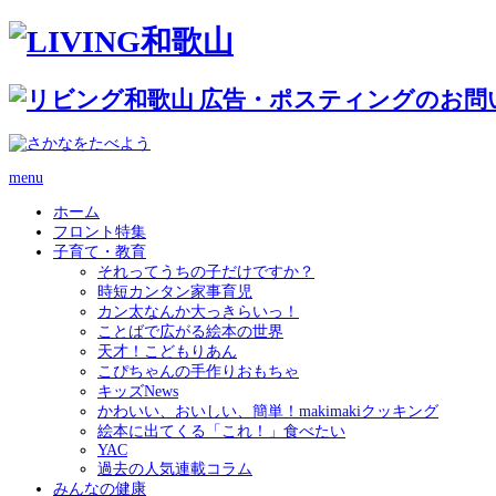
menu
ホーム
フロント特集
子育て・教育
それってうちの子だけですか？
時短カンタン家事育児
カン太なんか大っきらいっ！
ことばで広がる絵本の世界
天才！こどもりあん
こぴちゃんの手作りおもちゃ
キッズNews
かわいい、おいしい、簡単！makimakiクッキング
絵本に出てくる「これ！」食べたい
YAC
過去の人気連載コラム
みんなの健康