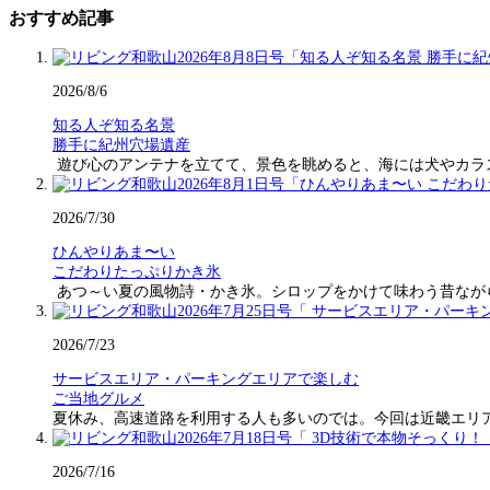
おすすめ記事
2026/8/6
知る人ぞ知る名景
勝手に紀州穴場遺産
遊び心のアンテナを立てて、景色を眺めると、海には犬やカラ
2026/7/30
ひんやりあま〜い
こだわりたっぷりかき氷
あつ～い夏の風物詩・かき氷。シロップをかけて味わう昔なが
2026/7/23
サービスエリア・パーキングエリアで楽しむ
ご当地グルメ
夏休み、高速道路を利用する人も多いのでは。今回は近畿エリ
2026/7/16