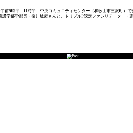
）午前9時半～11時半、中央コミュニティセンター（和歌山市三沢町）で
護学部学部長・柳川敏彦さんと、トリプルP認定ファシリテーター・家
Post