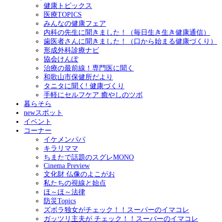
健康トピックス
医療TOPICS
みんなの健康フェア
内科の先生に聞きました！（毎日生き生き健康通信）
歯医者さんに聞きました！（口から始まる健康づくり）
形成外科診療ナビ
協会けんぽ
治療の最前線！専門医に聞く
和歌山市保健所だより
タニタに聞く! 健康づくり
手軽にセルフケア 癒やしのツボ
暮らそら
newスポット
イベント
コーナー
イケメンパパ
キラリママ
ちまたで話題のスグレMONO
Cinema Preview
文化財 仏像のよこがお
私たちの視線と始点
ほ～ほ～法律
防災Topics
ズボラ独女がチェック！！スーパーのイマコレ
ガッツリ主夫が チェック！！スーパーのイマコレ