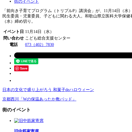
街のイベント
「前向き子育てプログラム（トリプルP）講演会」が、11月14日（水
民生委員・児童委員、子どもに関わる大人。和歌山県立医科大学保健看
（水）締め切り。
イベント日
11月14日（水）
問い合わせ
こども総合支援センター
電話
073（402）7830
Save
日本の文化で盛り上がろう 和菓子deハロウィーン
京都西川「Wの保温あったか敷パッド」
街のイベント
旧中筋家寄席