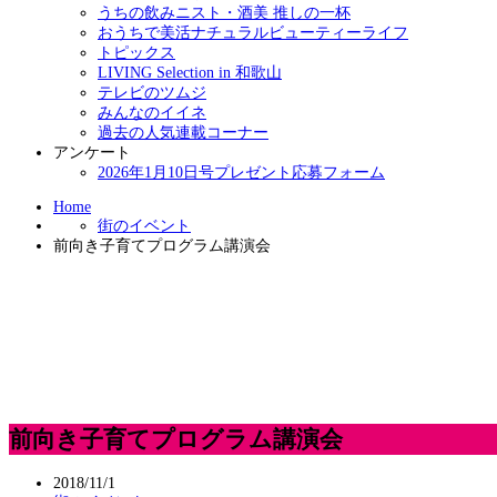
うちの飲みニスト・酒美 推しの一杯
おうちで美活ナチュラルビューティーライフ
トピックス
LIVING Selection in 和歌山
テレビのツムジ
みんなのイイネ
過去の人気連載コーナー
アンケート
2026年1月10日号プレゼント応募フォーム
Home
街のイベント
前向き子育てプログラム講演会
前向き子育てプログラム講演会
2018/11/1