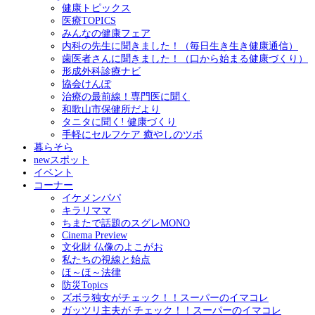
健康トピックス
医療TOPICS
みんなの健康フェア
内科の先生に聞きました！（毎日生き生き健康通信）
歯医者さんに聞きました！（口から始まる健康づくり）
形成外科診療ナビ
協会けんぽ
治療の最前線！専門医に聞く
和歌山市保健所だより
タニタに聞く! 健康づくり
手軽にセルフケア 癒やしのツボ
暮らそら
newスポット
イベント
コーナー
イケメンパパ
キラリママ
ちまたで話題のスグレMONO
Cinema Preview
文化財 仏像のよこがお
私たちの視線と始点
ほ～ほ～法律
防災Topics
ズボラ独女がチェック！！スーパーのイマコレ
ガッツリ主夫が チェック！！スーパーのイマコレ