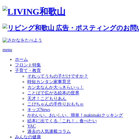
menu
ホーム
フロント特集
子育て・教育
それってうちの子だけですか？
時短カンタン家事育児
カン太なんか大っきらいっ！
ことばで広がる絵本の世界
天才！こどもりあん
こぴちゃんの手作りおもちゃ
キッズNews
かわいい、おいしい、簡単！makimakiクッキング
絵本に出てくる「これ！」食べたい
YAC
過去の人気連載コラム
みんなの健康