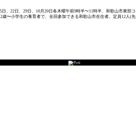
5日、22日、29日、10月20日各木曜午前9時半〜11時半、和歌山市東
歳〜小学生の養育者で、全回参加できる和歌山市在住者。定員12人(先着
Post