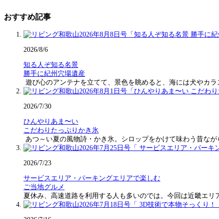
おすすめ記事
2026/8/6
知る人ぞ知る名景
勝手に紀州穴場遺産
遊び心のアンテナを立てて、景色を眺めると、海には犬やカラ
2026/7/30
ひんやりあま〜い
こだわりたっぷりかき氷
あつ～い夏の風物詩・かき氷。シロップをかけて味わう昔なが
2026/7/23
サービスエリア・パーキングエリアで楽しむ
ご当地グルメ
夏休み、高速道路を利用する人も多いのでは。今回は近畿エリ