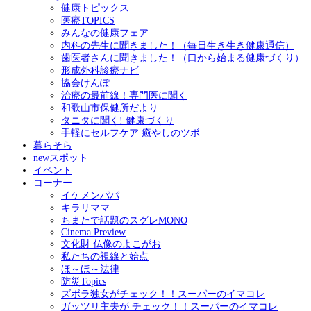
健康トピックス
医療TOPICS
みんなの健康フェア
内科の先生に聞きました！（毎日生き生き健康通信）
歯医者さんに聞きました！（口から始まる健康づくり）
形成外科診療ナビ
協会けんぽ
治療の最前線！専門医に聞く
和歌山市保健所だより
タニタに聞く! 健康づくり
手軽にセルフケア 癒やしのツボ
暮らそら
newスポット
イベント
コーナー
イケメンパパ
キラリママ
ちまたで話題のスグレMONO
Cinema Preview
文化財 仏像のよこがお
私たちの視線と始点
ほ～ほ～法律
防災Topics
ズボラ独女がチェック！！スーパーのイマコレ
ガッツリ主夫が チェック！！スーパーのイマコレ