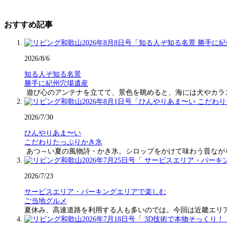
おすすめ記事
2026/8/6
知る人ぞ知る名景
勝手に紀州穴場遺産
遊び心のアンテナを立てて、景色を眺めると、海には犬やカラ
2026/7/30
ひんやりあま〜い
こだわりたっぷりかき氷
あつ～い夏の風物詩・かき氷。シロップをかけて味わう昔なが
2026/7/23
サービスエリア・パーキングエリアで楽しむ
ご当地グルメ
夏休み、高速道路を利用する人も多いのでは。今回は近畿エリ