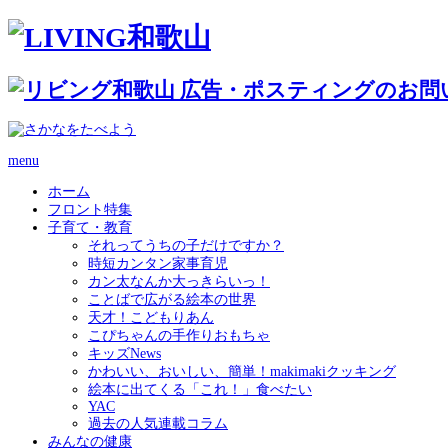
menu
ホーム
フロント特集
子育て・教育
それってうちの子だけですか？
時短カンタン家事育児
カン太なんか大っきらいっ！
ことばで広がる絵本の世界
天才！こどもりあん
こぴちゃんの手作りおもちゃ
キッズNews
かわいい、おいしい、簡単！makimakiクッキング
絵本に出てくる「これ！」食べたい
YAC
過去の人気連載コラム
みんなの健康