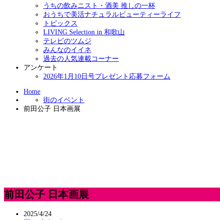
うちの飲みニスト・酒美 推しの一杯
おうちで美活ナチュラルビューティーライフ
トピックス
LIVING Selection in 和歌山
テレビのツムジ
みんなのイイネ
過去の人気連載コーナー
アンケート
2026年1月10日号プレゼント応募フォーム
Home
街のイベント
前田公子 日本画展
前田公子 日本画展
2025/4/24