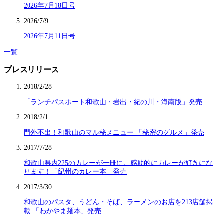
2026年7月18日号
2026/7/9
2026年7月11日号
一覧
プレスリリース
2018/2/28
「ランチパスポート和歌山・岩出・紀の川・海南版」発売
2018/2/1
門外不出！和歌山のマル秘メニュー 「秘密のグルメ」発売
2017/7/28
和歌山県内225のカレーが一冊に。感動的にカレーが好きにな
ります！「紀州のカレー本」発売
2017/3/30
和歌山のパスタ、うどん・そば、ラーメンのお店を213店舗掲
載 「わかやま麺本」発売