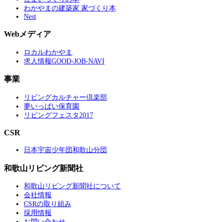
わかやまの建築家 家づくり本
Nest
Webメディア
ロカルわかやま
求人情報GOOD-JOB-NAVI
事業
リビングカルチャー倶楽部
夢いっぱい保育園
リビングフェスタ2017
CSR
日本宇宙少年団和歌山分団
和歌山リビング新聞社
和歌山リビング新聞社について
会社情報
CSRの取り組み
採用情報
お問い合わせ