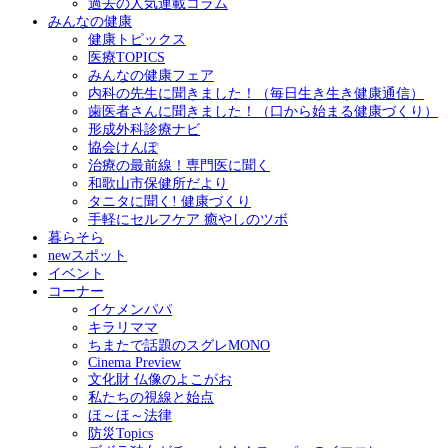
過去の人気連載コラム
みんなの健康
健康トピックス
医療TOPICS
みんなの健康フェア
内科の先生に聞きました！（毎日生き生き健康通信）
歯医者さんに聞きました！（口から始まる健康づくり）
形成外科診療ナビ
協会けんぽ
治療の最前線！専門医に聞く
和歌山市保健所だより
タニタに聞く! 健康づくり
手軽にセルフケア 癒やしのツボ
暮らそら
newスポット
イベント
コーナー
イケメンパパ
キラリママ
ちまたで話題のスグレMONO
Cinema Preview
文化財 仏像のよこがお
私たちの視線と始点
ほ～ほ～法律
防災Topics