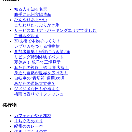
知る人ぞ知る名景
勝手に紀州穴場遺産
ひんやりあま〜い
こだわりたっぷりかき氷
サービスエリア・パーキングエリアで楽しむ
ご当地グルメ
3D技術で本物そっくり！
レプリカをつくる博物館
参加者募集！好評につき第2弾
リビング特別体験イベント
夏休み！ 親子で工場見学
私たちの視線・始点 拡大版！
身近な自然が世界を広げる！
自転車の“青切符”運用3カ月
あなたの運転大丈夫？
ジメジメな日も心地よく
梅雨は香りでリフレッシュ
発行物
カフェわかやま2023
まちぐるめぐり
紀州のカレー本
住まいづくりの本