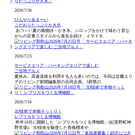
2026/7/30
ひんやりあま〜い
こだわりたっぷりかき氷
あつ～い夏の風物詩・かき氷。シロップをかけて味わう昔な
がらの定番スタイルから進化を続け、イマドキ…
2026/7/23
サービスエリア・パーキングエリアで楽しむ
ご当地グルメ
夏休み、高速道路を利用する人も多いのでは。今回は近畿エリ
アのリビング新聞編集部の合同企画。5府県の…
2026/7/16
3D技術で本物そっくり！
レプリカをつくる博物館
昨年10月に開館した「レプリカをつくる博物館」(紀美野町神
野市場)。3D技術を駆使した骨格標本や…