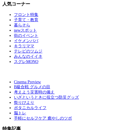
人気コーナー
フロント特集
子育て・教育
暮らそら
newスポット
街のイベント
イケメンパパ
キラリママ
テレビのツムジ
みんなのイイネ
スグレMONO
Cinema Preview
B級合戦 グルメの目
考えよう災害時の備え
いざというときに役立つ防災グッズ
祭りびより
ボタニカルライフ
脳トレ
手軽にセルフケア 癒やしのツボ
特集記事