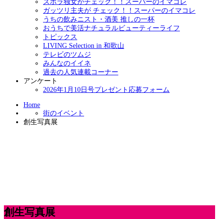
ズボラ独女がチェック！！スーパーのイマコレ
ガッツリ主夫が チェック！！スーパーのイマコレ
うちの飲みニスト・酒美 推しの一杯
おうちで美活ナチュラルビューティーライフ
トピックス
LIVING Selection in 和歌山
テレビのツムジ
みんなのイイネ
過去の人気連載コーナー
アンケート
2026年1月10日号プレゼント応募フォーム
Home
街のイベント
創生写真展
創生写真展