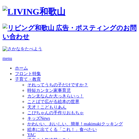
menu
ホーム
フロント特集
子育て・教育
それってうちの子だけですか？
時短カンタン家事育児
カン太なんか大っきらいっ！
ことばで広がる絵本の世界
天才！こどもりあん
こぴちゃんの手作りおもちゃ
キッズNews
かわいい、おいしい、簡単！makimakiクッキング
絵本に出てくる「これ！」食べたい
YAC