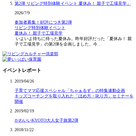
2026/7/9
参加者募集！好評につき第2弾
リビング特別体験イベント
夏休み！ 親子で工場見学
いよいよ待ちに待った夏休み。昨年好評だった「夏休み！ 親
子で工場見学」の第2弾を企画しました。今…
イベントレポート
2019/04/26
子育てママ応援スペシャル「ちゃぁるず」の特集連動企画
キッズコーチングを取り入れた「ほめ方・叱り方」セミナーを
開催
2019/02/19
かわいいKYOTO大人女子旅第2弾
2018/11/22