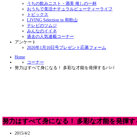
うちの飲みニスト・酒美 推しの一杯
おうちで美活ナチュラルビューティーライフ
トピックス
LIVING Selection in 和歌山
テレビのツムジ
みんなのイイネ
過去の人気連載コーナー
アンケート
2026年1月10日号プレゼント応募フォーム
Home
コーナー
努力はすべて身になる！ 多彩な才能を発揮するパパ
努力はすべて身になる！ 多彩な才能を発揮す
2015/4/2