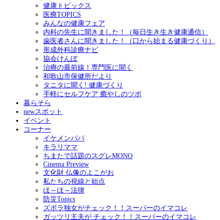
健康トピックス
医療TOPICS
みんなの健康フェア
内科の先生に聞きました！（毎日生き生き健康通信）
歯医者さんに聞きました！（口から始まる健康づくり）
形成外科診療ナビ
協会けんぽ
治療の最前線！専門医に聞く
和歌山市保健所だより
タニタに聞く! 健康づくり
手軽にセルフケア 癒やしのツボ
暮らそら
newスポット
イベント
コーナー
イケメンパパ
キラリママ
ちまたで話題のスグレMONO
Cinema Preview
文化財 仏像のよこがお
私たちの視線と始点
ほ～ほ～法律
防災Topics
ズボラ独女がチェック！！スーパーのイマコレ
ガッツリ主夫が チェック！！スーパーのイマコレ