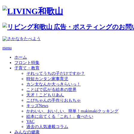
menu
ホーム
フロント特集
子育て・教育
それってうちの子だけですか？
時短カンタン家事育児
カン太なんか大っきらいっ！
ことばで広がる絵本の世界
天才！こどもりあん
こぴちゃんの手作りおもちゃ
キッズNews
かわいい、おいしい、簡単！makimakiクッキング
絵本に出てくる「これ！」食べたい
YAC
過去の人気連載コラム
みんなの健康