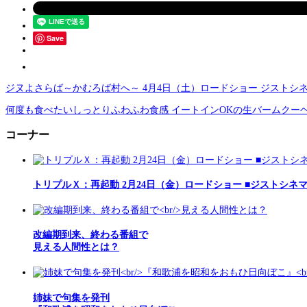
Save
ジヌよさらば～かむろば村へ～ 4月4日（土）ロードショー ジストシ
何度も食べたいしっとりふわふわ食感 イートインOKの生バームクー
コーナー
トリプルＸ：再起動 2月24日（金）ロードショー ■ジストシネ
改編期到来、終わる番組で
見える人間性とは？
姉妹で句集を発刊