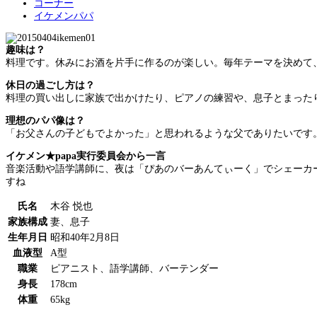
コーナー
イケメンパパ
趣味は？
料理です。休みにお酒を片手に作るのが楽しい。毎年テーマを決めて
休日の過ごし方は？
料理の買い出しに家族で出かけたり、ピアノの練習や、息子とまった
理想のパパ像は？
「お父さんの子どもでよかった」と思われるような父でありたいです
イケメン★papa実行委員会から一言
音楽活動や語学講師に、夜は「ぴあのバーあんてぃーく」でシェーカ
すね
氏名
木谷 悦也
家族構成
妻、息子
生年月日
昭和40年2月8日
血液型
A型
職業
ピアニスト、語学講師、バーテンダー
身長
178cm
体重
65kg