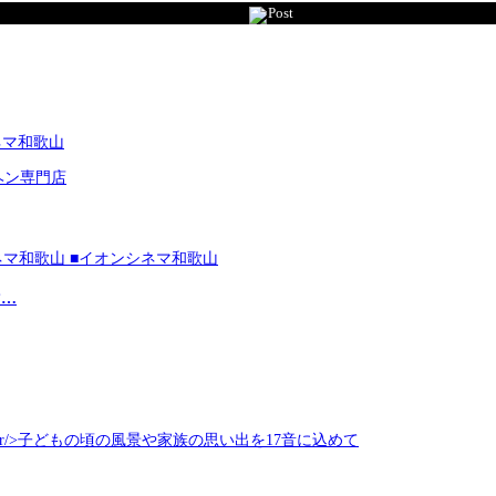
Post
ネマ和歌山
ヘン専門店
マ…