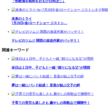
『和歌浦を昭和をおもひ日向ぼこ』
未来のミライ
7月20日(金)ロードショー ジストシ…
テレビのツムジ 関西の放送作家がバッサリ！
関連キーワード
休日は１日中、子どもと一緒 “頼りになる父”が理想
夢は一緒にバンド結成！ 音楽が結ぶ父子の絆
子育ての苦労も楽しさも 癒やしの和歌山で満喫中！