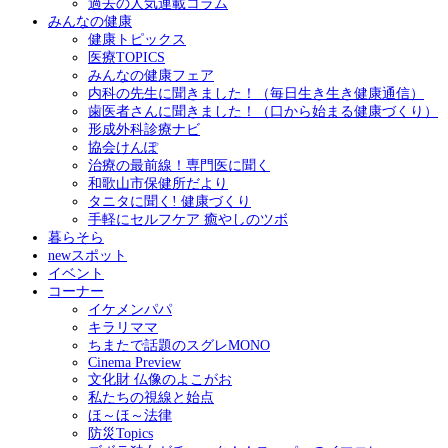
過去の人気連載コラム
みんなの健康
健康トピックス
医療TOPICS
みんなの健康フェア
内科の先生に聞きました！（毎日生き生き健康通信）
歯医者さんに聞きました！（口から始まる健康づくり）
形成外科診療ナビ
協会けんぽ
治療の最前線！専門医に聞く
和歌山市保健所だより
タニタに聞く! 健康づくり
手軽にセルフケア 癒やしのツボ
暮らそら
newスポット
イベント
コーナー
イケメンパパ
キラリママ
ちまたで話題のスグレMONO
Cinema Preview
文化財 仏像のよこがお
私たちの視線と始点
ほ～ほ～法律
防災Topics