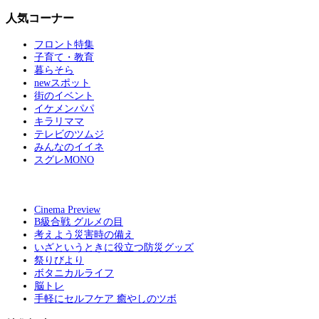
人気コーナー
フロント特集
子育て・教育
暮らそら
newスポット
街のイベント
イケメンパパ
キラリママ
テレビのツムジ
みんなのイイネ
スグレMONO
Cinema Preview
B級合戦 グルメの目
考えよう災害時の備え
いざというときに役立つ防災グッズ
祭りびより
ボタニカルライフ
脳トレ
手軽にセルフケア 癒やしのツボ