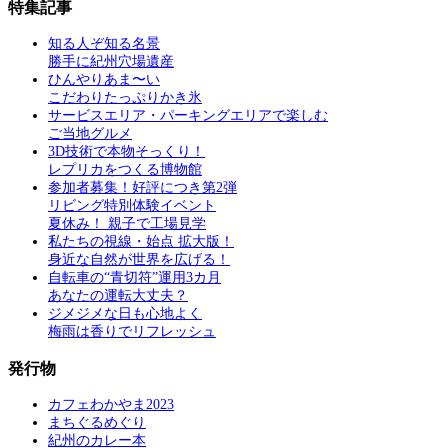
特集記事
知る人ぞ知る名景
勝手に紀州穴場遺産
ひんやりあま〜い
こだわりたっぷりかき氷
サービスエリア・パーキングエリアで楽しむ
ご当地グルメ
3D技術で本物そっくり！
レプリカをつくる博物館
参加者募集！好評につき第2弾
リビング特別体験イベント
夏休み！ 親子で工場見学
私たちの視線・始点 拡大版！
身近な自然が世界を広げる！
自転車の“青切符”運用3カ月
あなたの運転大丈夫？
ジメジメな日も心地よく
梅雨は香りでリフレッシュ
発行物
カフェわかやま2023
まちぐるめぐり
紀州のカレー本