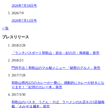
2026年7月18日号
2026/7/9
2026年7月11日号
一覧
プレスリリース
2018/2/28
「ランチパスポート和歌山・岩出・紀の川・海南版」発売
2018/2/1
門外不出！和歌山のマル秘メニュー 「秘密のグルメ」発売
2017/7/28
和歌山県内225のカレーが一冊に。感動的にカレーが好きにな
ります！「紀州のカレー本」発売
2017/3/30
和歌山のパスタ、うどん・そば、ラーメンのお店を213店舗掲
載 「わかやま麺本」発売