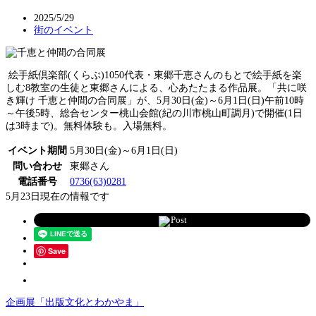
2025/5/29
街のイベント
絵手紙倶楽部(くらぶ)1050代表・東郷千恵さんのもとで絵手紙を楽
しむ8教室の生徒と東郷さんによる、心あたたまる作品展。「共に咲
き輝け 千恵と仲間の合同展」が、5月30日(金)～6月1日(日)午前10時
～午後5時、総合センター桃山会館(紀の川市桃山町調月)で開催(1日
は3時まで)。無料体験も。入場無料。
イベント期間
5月30日(金)～6月1日(日)
問い合わせ
東郷さん
電話番号
0736(63)0281
5月23日現在の情報です
Post
Save
企画展「出版文化とわかやま」