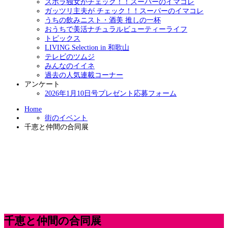
ズボラ独女がチェック！！スーパーのイマコレ
ガッツリ主夫が チェック！！スーパーのイマコレ
うちの飲みニスト・酒美 推しの一杯
おうちで美活ナチュラルビューティーライフ
トピックス
LIVING Selection in 和歌山
テレビのツムジ
みんなのイイネ
過去の人気連載コーナー
アンケート
2026年1月10日号プレゼント応募フォーム
Home
街のイベント
千恵と仲間の合同展
千恵と仲間の合同展