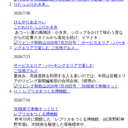
2026/7/30
ひんやりあま〜い
こだわりたっぷりかき氷
あつ～い夏の風物詩・かき氷。シロップをかけて味わう昔な
がらの定番スタイルから進化を続け、イマドキ…
2026/7/23
サービスエリア・パーキングエリアで楽しむ
ご当地グルメ
夏休み、高速道路を利用する人も多いのでは。今回は近畿エリ
アのリビング新聞編集部の合同企画。5府県の…
2026/7/16
3D技術で本物そっくり！
レプリカをつくる博物館
昨年10月に開館した「レプリカをつくる博物館」(紀美野町神
野市場)。3D技術を駆使した骨格標本や…