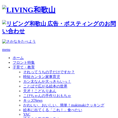
menu
ホーム
フロント特集
子育て・教育
それってうちの子だけですか？
時短カンタン家事育児
カン太なんか大っきらいっ！
ことばで広がる絵本の世界
天才！こどもりあん
こぴちゃんの手作りおもちゃ
キッズNews
かわいい、おいしい、簡単！makimakiクッキング
絵本に出てくる「これ！」食べたい
YAC