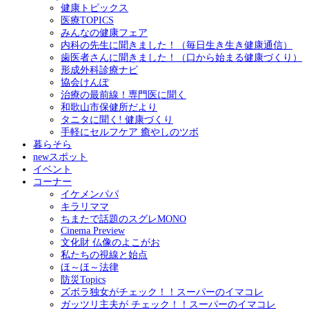
健康トピックス
医療TOPICS
みんなの健康フェア
内科の先生に聞きました！（毎日生き生き健康通信）
歯医者さんに聞きました！（口から始まる健康づくり）
形成外科診療ナビ
協会けんぽ
治療の最前線！専門医に聞く
和歌山市保健所だより
タニタに聞く! 健康づくり
手軽にセルフケア 癒やしのツボ
暮らそら
newスポット
イベント
コーナー
イケメンパパ
キラリママ
ちまたで話題のスグレMONO
Cinema Preview
文化財 仏像のよこがお
私たちの視線と始点
ほ～ほ～法律
防災Topics
ズボラ独女がチェック！！スーパーのイマコレ
ガッツリ主夫が チェック！！スーパーのイマコレ