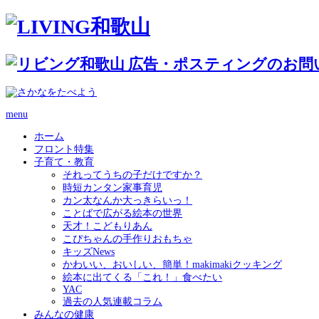
menu
ホーム
フロント特集
子育て・教育
それってうちの子だけですか？
時短カンタン家事育児
カン太なんか大っきらいっ！
ことばで広がる絵本の世界
天才！こどもりあん
こぴちゃんの手作りおもちゃ
キッズNews
かわいい、おいしい、簡単！makimakiクッキング
絵本に出てくる「これ！」食べたい
YAC
過去の人気連載コラム
みんなの健康