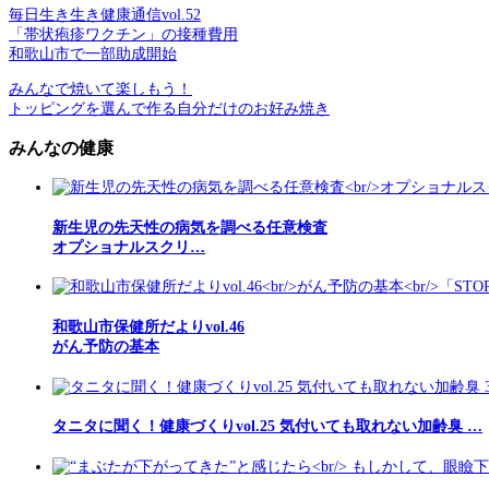
毎日生き生き健康通信vol.52
「帯状疱疹ワクチン」の接種費用
和歌山市で一部助成開始
みんなで焼いて楽しもう！
トッピングを選んで作る自分だけのお好み焼き
みんなの健康
新生児の先天性の病気を調べる任意検査
オプショナルスクリ…
和歌山市保健所だよりvol.46
がん予防の基本
タニタに聞く！健康づくりvol.25 気付いても取れない加齢臭 …