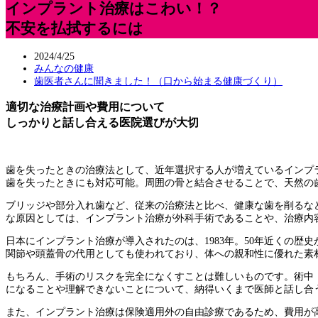
インプラント治療はこわい！？
不安を払拭するには
2024/4/25
みんなの健康
歯医者さんに聞きました！（口から始まる健康づくり）
適切な治療計画や費用について
しっかりと話し合える医院選びが大切
歯を失ったときの治療法として、近年選択する人が増えているインプ
歯を失ったときにも対応可能。周囲の骨と結合させることで、天然の歯
ブリッジや部分入れ歯など、従来の治療法と比べ、健康な歯を削るな
な原因としては、インプラント治療が外科手術であることや、治療内
日本にインプラント治療が導入されたのは、1983年。50年近くの
関節や頭蓋骨の代用としても使われており、体への親和性に優れた素
もちろん、手術のリスクを完全になくすことは難しいものです。術中
になることや理解できないことについて、納得いくまで医師と話し合
また、インプラント治療は保険適用外の自由診療であるため、費用が高