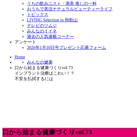
うちの飲みニスト・酒美 推しの一杯
おうちで美活ナチュラルビューティーライフ
トピックス
LIVING Selection in 和歌山
テレビのツムジ
みんなのイイネ
過去の人気連載コーナー
アンケート
2026年1月10日号プレゼント応募フォーム
Home
みんなの健康
口から始まる健康づくりvol.73
インプラント治療はこわい！？
不安を払拭するには
口から始まる健康づくりvol.73