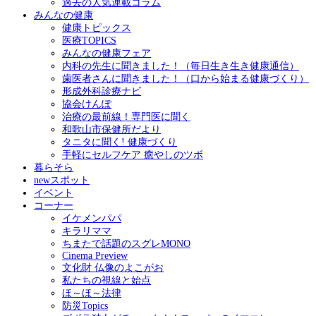
過去の人気連載コラム
みんなの健康
健康トピックス
医療TOPICS
みんなの健康フェア
内科の先生に聞きました！（毎日生き生き健康通信）
歯医者さんに聞きました！（口から始まる健康づくり）
形成外科診療ナビ
協会けんぽ
治療の最前線！専門医に聞く
和歌山市保健所だより
タニタに聞く! 健康づくり
手軽にセルフケア 癒やしのツボ
暮らそら
newスポット
イベント
コーナー
イケメンパパ
キラリママ
ちまたで話題のスグレMONO
Cinema Preview
文化財 仏像のよこがお
私たちの視線と始点
ほ～ほ～法律
防災Topics