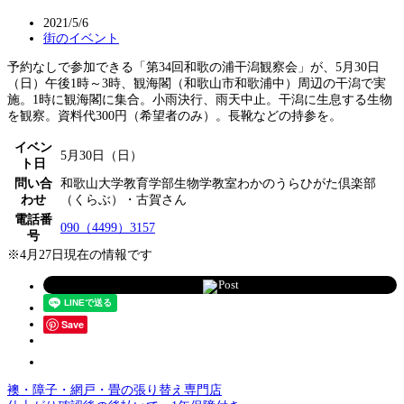
2021/5/6
街のイベント
予約なしで参加できる「第34回和歌の浦干潟観察会」が、5月30日
（日）午後1時～3時、観海閣（和歌山市和歌浦中）周辺の干潟で実
施。1時に観海閣に集合。小雨決行、雨天中止。干潟に生息する生物
を観察。資料代300円（希望者のみ）。長靴などの持参を。
イベン
5月30日（日）
ト日
問い合
和歌山大学教育学部生物学教室わかのうらひがた倶楽部
わせ
（くらぶ）・古賀さん
電話番
090（4499）3157
号
※4月27日現在の情報です
Post
Save
襖・障子・網戸・畳の張り替え専門店