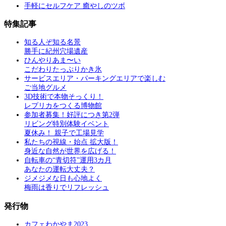
手軽にセルフケア 癒やしのツボ
特集記事
知る人ぞ知る名景
勝手に紀州穴場遺産
ひんやりあま〜い
こだわりたっぷりかき氷
サービスエリア・パーキングエリアで楽しむ
ご当地グルメ
3D技術で本物そっくり！
レプリカをつくる博物館
参加者募集！好評につき第2弾
リビング特別体験イベント
夏休み！ 親子で工場見学
私たちの視線・始点 拡大版！
身近な自然が世界を広げる！
自転車の“青切符”運用3カ月
あなたの運転大丈夫？
ジメジメな日も心地よく
梅雨は香りでリフレッシュ
発行物
カフェわかやま2023