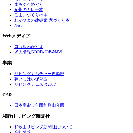
まちぐるめぐり
紀州のカレー本
住まいづくりの本
わかやまの建築家 家づくり本
Nest
Webメディア
ロカルわかやま
求人情報GOOD-JOB-NAVI
事業
リビングカルチャー倶楽部
夢いっぱい保育園
リビングフェスタ2017
CSR
日本宇宙少年団和歌山分団
和歌山リビング新聞社
和歌山リビング新聞社について
会社情報