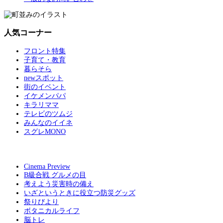
人気コーナー
フロント特集
子育て・教育
暮らそら
newスポット
街のイベント
イケメンパパ
キラリママ
テレビのツムジ
みんなのイイネ
スグレMONO
Cinema Preview
B級合戦 グルメの目
考えよう災害時の備え
いざというときに役立つ防災グッズ
祭りびより
ボタニカルライフ
脳トレ