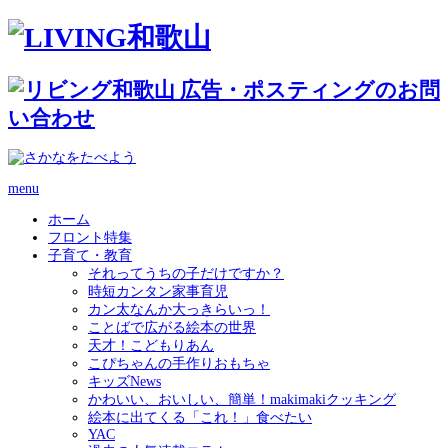
menu
ホーム
フロント特集
子育て・教育
それってうちの子だけですか？
時短カンタン家事育児
カン太なんか大っきらいっ！
ことばで広がる絵本の世界
天才！こどもりあん
こぴちゃんの手作りおもちゃ
キッズNews
かわいい、おいしい、簡単！makimakiクッキング
絵本に出てくる「これ！」食べたい
YAC