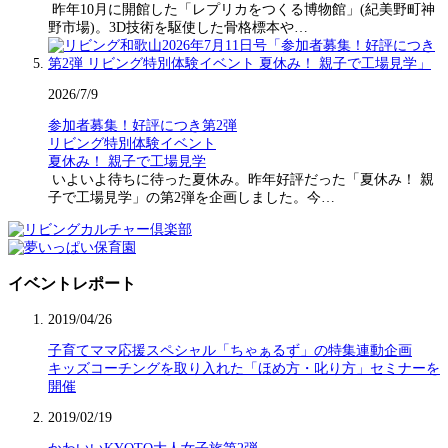
昨年10月に開館した「レプリカをつくる博物館」(紀美野町神
野市場)。3D技術を駆使した骨格標本や…
2026/7/9
参加者募集！好評につき第2弾
リビング特別体験イベント
夏休み！ 親子で工場見学
いよいよ待ちに待った夏休み。昨年好評だった「夏休み！ 親
子で工場見学」の第2弾を企画しました。今…
イベントレポート
2019/04/26
子育てママ応援スペシャル「ちゃぁるず」の特集連動企画
キッズコーチングを取り入れた「ほめ方・叱り方」セミナーを
開催
2019/02/19