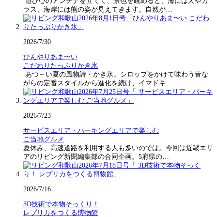
遊び心のアンテナを立てて、景色を眺めると、海には犬やカ
ラス、海岸には熊の姿が見えてきます。自然が…
2026/7/30
ひんやりあま〜い
こだわりたっぷりかき氷
あつ～い夏の風物詩・かき氷。シロップをかけて味わう昔な
がらの定番スタイルから進化を続け、イマドキ…
2026/7/23
サービスエリア・パーキングエリアで楽しむ
ご当地グルメ
夏休み、高速道路を利用する人も多いのでは。今回は近畿エリ
アのリビング新聞編集部の合同企画。5府県の…
2026/7/16
3D技術で本物そっくり！
レプリカをつくる博物館