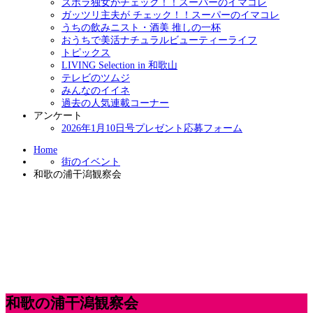
ズボラ独女がチェック！！スーパーのイマコレ
ガッツリ主夫が チェック！！スーパーのイマコレ
うちの飲みニスト・酒美 推しの一杯
おうちで美活ナチュラルビューティーライフ
トピックス
LIVING Selection in 和歌山
テレビのツムジ
みんなのイイネ
過去の人気連載コーナー
アンケート
2026年1月10日号プレゼント応募フォーム
Home
街のイベント
和歌の浦干潟観察会
和歌の浦干潟観察会