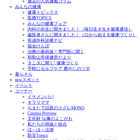
過去の人気連載コラム
みんなの健康
健康トピックス
医療TOPICS
みんなの健康フェア
内科の先生に聞きました！（毎日生き生き健康通信）
歯医者さんに聞きました！（口から始まる健康づくり）
形成外科診療ナビ
協会けんぽ
治療の最前線！専門医に聞く
和歌山市保健所だより
タニタに聞く! 健康づくり
手軽にセルフケア 癒やしのツボ
暮らそら
newスポット
イベント
コーナー
イケメンパパ
キラリママ
ちまたで話題のスグレMONO
Cinema Preview
文化財 仏像のよこがお
私たちの視線と始点
ほ～ほ～法律
防災Topics