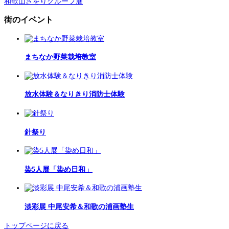
和歌山さをりグループ展
街のイベント
まちなか野菜栽培教室
放水体験＆なりきり消防士体験
針祭り
染5人展「染め日和」
淡彩展 中尾安希＆和歌の浦画塾生
トップページに戻る