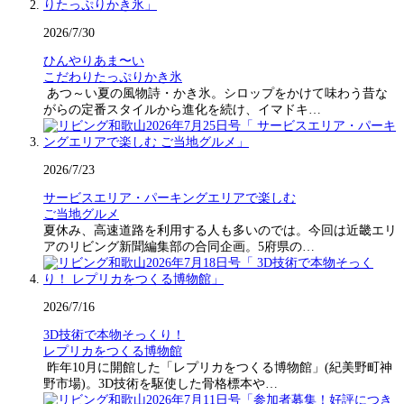
2026/7/30
ひんやりあま〜い
こだわりたっぷりかき氷
あつ～い夏の風物詩・かき氷。シロップをかけて味わう昔な
がらの定番スタイルから進化を続け、イマドキ…
2026/7/23
サービスエリア・パーキングエリアで楽しむ
ご当地グルメ
夏休み、高速道路を利用する人も多いのでは。今回は近畿エリ
アのリビング新聞編集部の合同企画。5府県の…
2026/7/16
3D技術で本物そっくり！
レプリカをつくる博物館
昨年10月に開館した「レプリカをつくる博物館」(紀美野町神
野市場)。3D技術を駆使した骨格標本や…