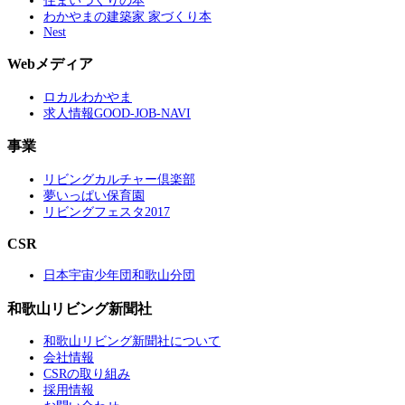
住まいづくりの本
わかやまの建築家 家づくり本
Nest
Webメディア
ロカルわかやま
求人情報GOOD-JOB-NAVI
事業
リビングカルチャー倶楽部
夢いっぱい保育園
リビングフェスタ2017
CSR
日本宇宙少年団和歌山分団
和歌山リビング新聞社
和歌山リビング新聞社について
会社情報
CSRの取り組み
採用情報