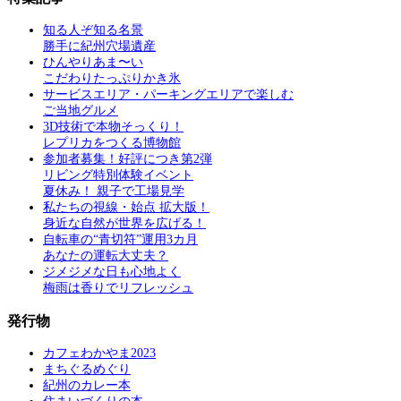
知る人ぞ知る名景
勝手に紀州穴場遺産
ひんやりあま〜い
こだわりたっぷりかき氷
サービスエリア・パーキングエリアで楽しむ
ご当地グルメ
3D技術で本物そっくり！
レプリカをつくる博物館
参加者募集！好評につき第2弾
リビング特別体験イベント
夏休み！ 親子で工場見学
私たちの視線・始点 拡大版！
身近な自然が世界を広げる！
自転車の“青切符”運用3カ月
あなたの運転大丈夫？
ジメジメな日も心地よく
梅雨は香りでリフレッシュ
発行物
カフェわかやま2023
まちぐるめぐり
紀州のカレー本