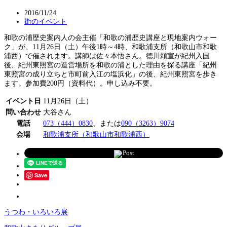
2016/11/24
街のイベント
和歌の浦歴史案内人の会主催「和歌の浦歴史講座と現地案内ウォー
ク」が、11月26日（土）午後1時～4時、和歌浦支所（和歌山市和歌
浦西）で催されます。講師は佐々本悟さん。徳川頼宣が紀州入国
後、紀州東照宮の造営場所を和歌の浦とした理由を探る講座「紀州
東照宮の成り立ちと市町前入江の塩浜化」の後、紀州東照宮を歩き
ます。参加費200円（資料代）。申し込み不要。
イベント日
11月26日（土）
問い合わせ
大谷さん
電話
073（444）0830
、または
090（3263）9074
会場
和歌浦支所（和歌山市和歌浦西）
Post
Save
うつわ・いろいろ展