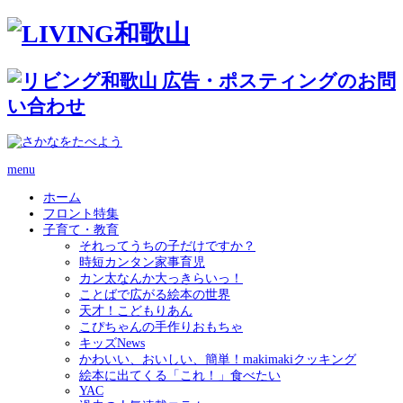
menu
ホーム
フロント特集
子育て・教育
それってうちの子だけですか？
時短カンタン家事育児
カン太なんか大っきらいっ！
ことばで広がる絵本の世界
天才！こどもりあん
こぴちゃんの手作りおもちゃ
キッズNews
かわいい、おいしい、簡単！makimakiクッキング
絵本に出てくる「これ！」食べたい
YAC