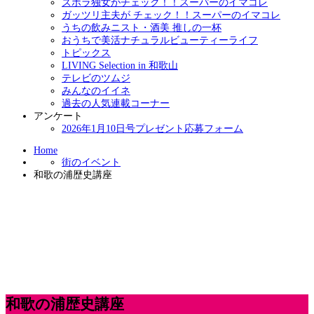
ズボラ独女がチェック！！スーパーのイマコレ
ガッツリ主夫が チェック！！スーパーのイマコレ
うちの飲みニスト・酒美 推しの一杯
おうちで美活ナチュラルビューティーライフ
トピックス
LIVING Selection in 和歌山
テレビのツムジ
みんなのイイネ
過去の人気連載コーナー
アンケート
2026年1月10日号プレゼント応募フォーム
Home
街のイベント
和歌の浦歴史講座
和歌の浦歴史講座