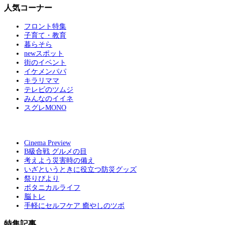
人気コーナー
フロント特集
子育て・教育
暮らそら
newスポット
街のイベント
イケメンパパ
キラリママ
テレビのツムジ
みんなのイイネ
スグレMONO
Cinema Preview
B級合戦 グルメの目
考えよう災害時の備え
いざというときに役立つ防災グッズ
祭りびより
ボタニカルライフ
脳トレ
手軽にセルフケア 癒やしのツボ
特集記事