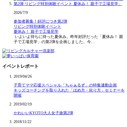
2026/7/9
参加者募集！好評につき第2弾
リビング特別体験イベント
夏休み！ 親子で工場見学
いよいよ待ちに待った夏休み。昨年好評だった「夏休み！ 親
子で工場見学」の第2弾を企画しました。今…
イベントレポート
2019/04/26
子育てママ応援スペシャル「ちゃぁるず」の特集連動企画
キッズコーチングを取り入れた「ほめ方・叱り方」セミナーを
開催
2019/02/19
かわいいKYOTO大人女子旅第2弾
2018/11/22