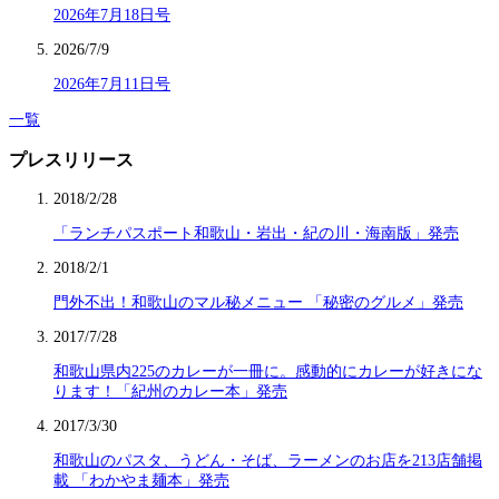
2026年7月18日号
2026/7/9
2026年7月11日号
一覧
プレスリリース
2018/2/28
「ランチパスポート和歌山・岩出・紀の川・海南版」発売
2018/2/1
門外不出！和歌山のマル秘メニュー 「秘密のグルメ」発売
2017/7/28
和歌山県内225のカレーが一冊に。感動的にカレーが好きにな
ります！「紀州のカレー本」発売
2017/3/30
和歌山のパスタ、うどん・そば、ラーメンのお店を213店舗掲
載 「わかやま麺本」発売