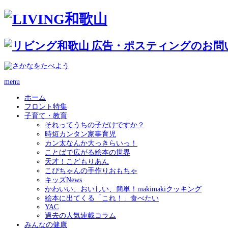
menu
ホーム
フロント特集
子育て・教育
それってうちの子だけですか？
時短カンタン家事育児
カン太なんか大っきらいっ！
ことばで広がる絵本の世界
天才！こどもりあん
こぴちゃんの手作りおもちゃ
キッズNews
かわいい、おいしい、簡単！makimakiクッキング
絵本に出てくる「これ！」食べたい
YAC
過去の人気連載コラム
みんなの健康