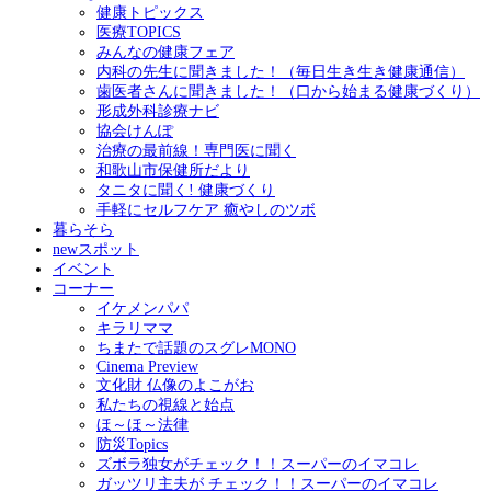
健康トピックス
医療TOPICS
みんなの健康フェア
内科の先生に聞きました！（毎日生き生き健康通信）
歯医者さんに聞きました！（口から始まる健康づくり）
形成外科診療ナビ
協会けんぽ
治療の最前線！専門医に聞く
和歌山市保健所だより
タニタに聞く! 健康づくり
手軽にセルフケア 癒やしのツボ
暮らそら
newスポット
イベント
コーナー
イケメンパパ
キラリママ
ちまたで話題のスグレMONO
Cinema Preview
文化財 仏像のよこがお
私たちの視線と始点
ほ～ほ～法律
防災Topics
ズボラ独女がチェック！！スーパーのイマコレ
ガッツリ主夫が チェック！！スーパーのイマコレ