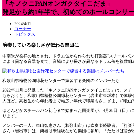
「キノクニPANオンガクタイこだま」
発足から約1年半で、初めてのホールコンサ
2024/4/11
コーナー
トピックス
演奏している楽しさが伝わる楽団に
中南米が発祥の地とされ、ドラム缶から作られた打楽器“スチールパ
により異なる音階を奏で、音域により長さが異なるドラム缶を複数組
和歌山県植物公園緑花センターで練習する楽団のメンバーたち
2022年11月に発足した「キノクニPANオンガクタイこだま」は
もらおうと、和歌山県植物公園緑花センター（岩出市東坂本）で体験会
人ほど。高校生から年配者まで幅広い年代で職業もさまざま、和歌山
ほとんどがスチールパン初心者で始まった同楽団が、4月28日（日
ります。
メンバーの一人、東山智恵さん（和歌山市）は吹奏楽経験者。「打楽
さん（岩出市）は、楽器は未経験ながら楽団に参加。「たたけば音が