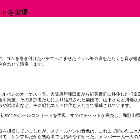
ートを実現
ン”。ゴムを巻き付けたバチでへこませたドラム缶の底をたたくと音が響
み合わせて演奏します。
、スチールパンのオーケストラ。大阪府岸和田市から紀美野町に移住した打
を実施。その参加者たちにより結成された楽団で、山下さんと川端さん
市や岩出市など、主に紀北エリアに住む人たちで構成されています。
）に初めてのホールコンサートを実現。すでにチケットが完売し、和歌山
器を担当していましたが、スチールパンの音色は、これまで聞いたこと
出て、シンプルだから初心者でも始めやすかった。メンバー一人一人の