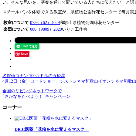
い。そんな思いを、演奏を通して聞いている人たちに伝えたい」と話
スチールパンを体験できる教室が、県植物公園緑花センターで毎月実
教室について
0736（62）4029
和歌山県植物公園緑花センター
楽団について
080（9809）2020
いりこ工作舎
Save
名探偵コナン 100万ドルの五稜星
4月12日（金）ロードショー ジストシネマ和歌山イオンシネマ和歌
全国のリビングネットワークで
｢さかなをたべよう！｣キャンペーン
コーナー
DR.C医薬「花粉を水に変えるマスク」