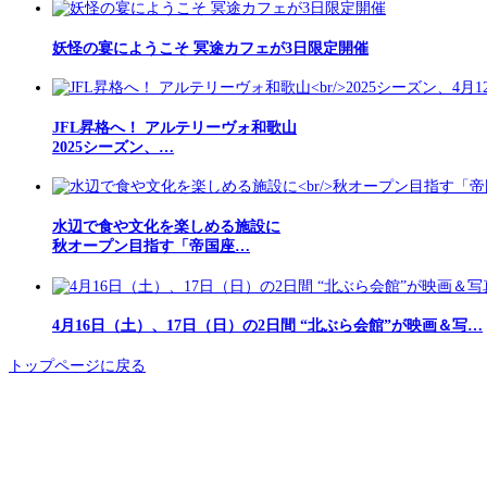
妖怪の宴にようこそ 冥途カフェが3日限定開催
JFL昇格へ！ アルテリーヴォ和歌山
2025シーズン、…
水辺で食や文化を楽しめる施設に
秋オープン目指す「帝国座…
4月16日（土）、17日（日）の2日間 “北ぶら会館”が映画＆写…
トップページに戻る