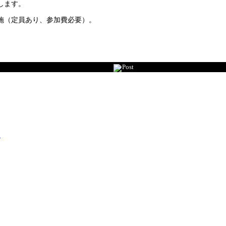
します。
施（定員あり、参加費必要）。
Post
山