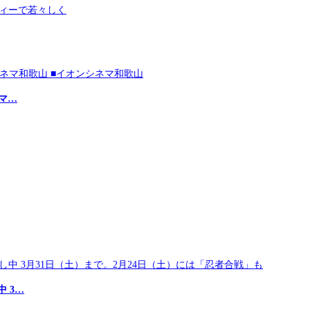
マ…
 3…