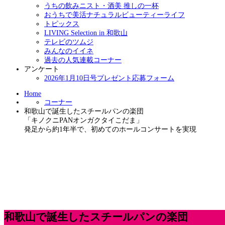
うちの飲みニスト・酒美 推しの一杯
おうちで美活ナチュラルビューティーライフ
トピックス
LIVING Selection in 和歌山
テレビのツムジ
みんなのイイネ
過去の人気連載コーナー
アンケート
2026年1月10日号プレゼント応募フォーム
Home
コーナー
和歌山で誕生したスチールパンの楽団
「キノクニPANオンガクタイこだま」
発足から約1年半で、初めてのホールコンサートを実現
和歌山で誕生したスチールパンの楽団