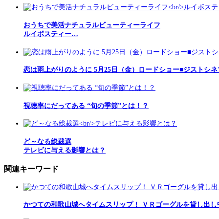
おうちで美活ナチュラルビューティーライフ
ルイボスティー…
恋は雨上がりのように 5月25日（金）ロードショー■ジストシネ
視聴率にだってある “旬の季節”とは！？
ど～なる総裁選
テレビに与える影響とは？
関連キーワード
かつての和歌山城へタイムスリップ！ ＶＲゴーグルを貸し出し中