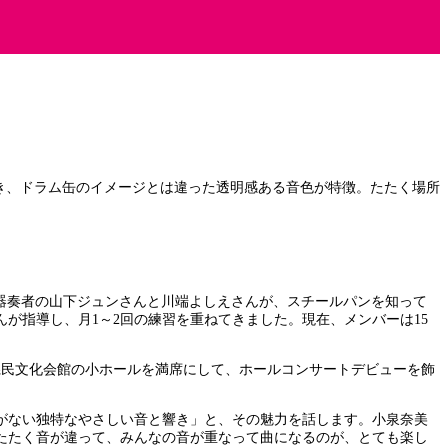
き、ドラム缶のイメージとは違った透明感ある音色が特徴。たたく場所
楽器奏者の山下ジュンさんと川端よしえさんが、スチールパンを知って
が指導し、月1～2回の練習を重ねてきました。現在、メンバーは15
県民文化会館の小ホールを満席にして、ホールコンサートデビューを飾
がない独特なやさしい音と響き」と、その魅力を話します。小泉奈美
たたく音が違って、みんなの音が重なって曲になるのが、とても楽し