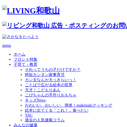
menu
ホーム
フロント特集
子育て・教育
それってうちの子だけですか？
時短カンタン家事育児
カン太なんか大っきらいっ！
ことばで広がる絵本の世界
天才！こどもりあん
こぴちゃんの手作りおもちゃ
キッズNews
かわいい、おいしい、簡単！makimakiクッキング
絵本に出てくる「これ！」食べたい
YAC
過去の人気連載コラム
みんなの健康