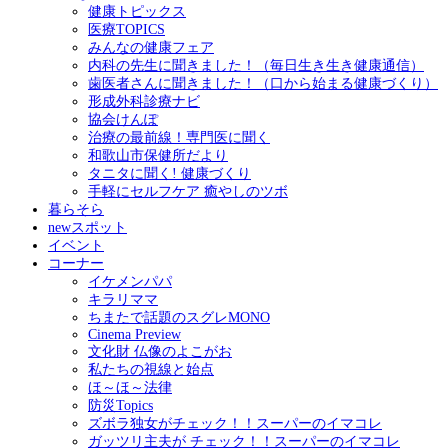
健康トピックス
医療TOPICS
みんなの健康フェア
内科の先生に聞きました！（毎日生き生き健康通信）
歯医者さんに聞きました！（口から始まる健康づくり）
形成外科診療ナビ
協会けんぽ
治療の最前線！専門医に聞く
和歌山市保健所だより
タニタに聞く! 健康づくり
手軽にセルフケア 癒やしのツボ
暮らそら
newスポット
イベント
コーナー
イケメンパパ
キラリママ
ちまたで話題のスグレMONO
Cinema Preview
文化財 仏像のよこがお
私たちの視線と始点
ほ～ほ～法律
防災Topics
ズボラ独女がチェック！！スーパーのイマコレ
ガッツリ主夫が チェック！！スーパーのイマコレ