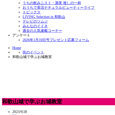
うちの飲みニスト・酒美 推しの一杯
おうちで美活ナチュラルビューティーライフ
トピックス
LIVING Selection in 和歌山
テレビのツムジ
みんなのイイネ
過去の人気連載コーナー
アンケート
2026年1月10日号プレゼント応募フォーム
Home
街のイベント
和歌山城で学ぶお城教室
和歌山城で学ぶお城教室
2023/9/28