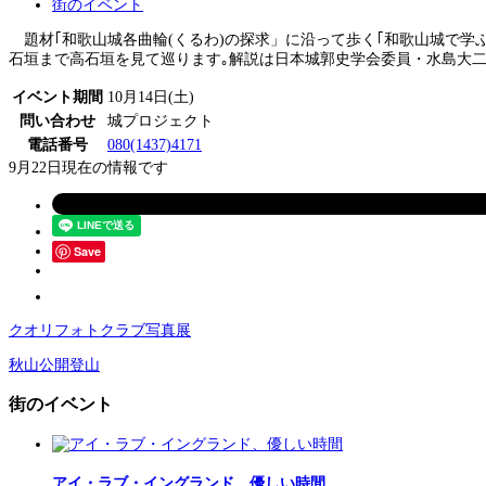
街のイベント
題材｢和歌山城各曲輪(くるわ)の探求」に沿って歩く｢和歌山城で学ぶお
石垣まで高石垣を見て巡ります｡解説は日本城郭史学会委員・水島大二さ
イベント期間
10月14日(土)
問い合わせ
城プロジェクト
電話番号
080(1437)4171
9月22日現在の情報です
Save
クオリフォトクラブ写真展
秋山公開登山
街のイベント
アイ・ラブ・イングランド、優しい時間