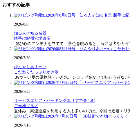
おすすめ記事
2026/8/6
知る人ぞ知る名景
勝手に紀州穴場遺産
遊び心のアンテナを立てて、景色を眺めると、海には犬やカラ
2026/7/30
ひんやりあま〜い
こだわりたっぷりかき氷
あつ～い夏の風物詩・かき氷。シロップをかけて味わう昔なが
2026/7/23
サービスエリア・パーキングエリアで楽しむ
ご当地グルメ
夏休み、高速道路を利用する人も多いのでは。今回は近畿エリ
2026/7/16