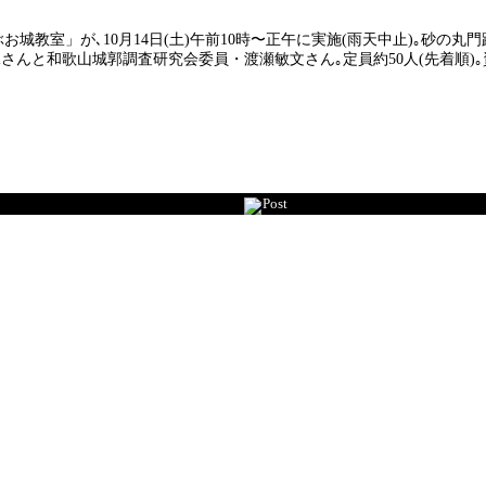
城教室」が､10月14日(土)午前10時〜正午に実施(雨天中止)｡砂の丸
んと和歌山城郭調査研究会委員・渡瀬敏文さん｡定員約50人(先着順)｡資
Post