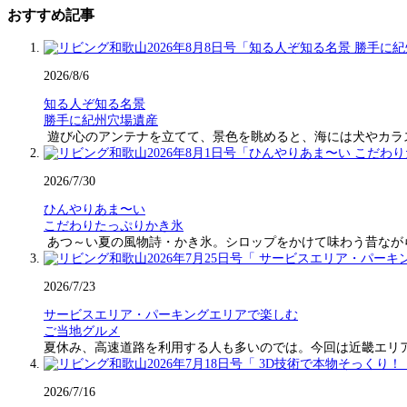
おすすめ記事
2026/8/6
知る人ぞ知る名景
勝手に紀州穴場遺産
遊び心のアンテナを立てて、景色を眺めると、海には犬やカラ
2026/7/30
ひんやりあま〜い
こだわりたっぷりかき氷
あつ～い夏の風物詩・かき氷。シロップをかけて味わう昔なが
2026/7/23
サービスエリア・パーキングエリアで楽しむ
ご当地グルメ
夏休み、高速道路を利用する人も多いのでは。今回は近畿エリ
2026/7/16