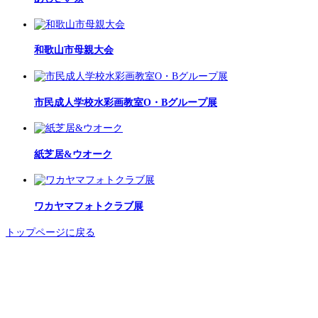
和歌山市母親大会
市民成人学校水彩画教室O・Bグループ展
紙芝居&ウオーク
ワカヤマフォトクラブ展
トップページに戻る