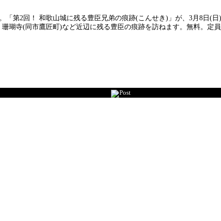
。「第2回！ 和歌山城に残る豊臣兄弟の痕跡(こんせき)」が、3月8日(
珊瑚寺(同市鷹匠町)など近辺に残る豊臣の痕跡を訪ねます。無料。定員各回
Post