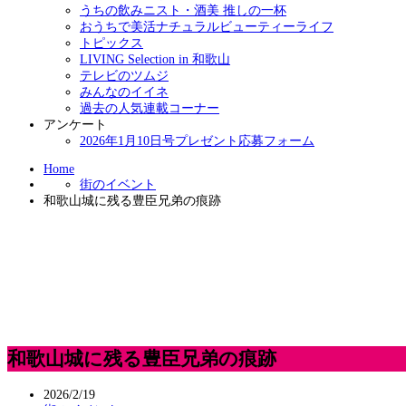
うちの飲みニスト・酒美 推しの一杯
おうちで美活ナチュラルビューティーライフ
トピックス
LIVING Selection in 和歌山
テレビのツムジ
みんなのイイネ
過去の人気連載コーナー
アンケート
2026年1月10日号プレゼント応募フォーム
Home
街のイベント
和歌山城に残る豊臣兄弟の痕跡
和歌山城に残る豊臣兄弟の痕跡
2026/2/19