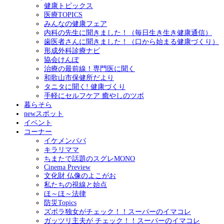
健康トピックス
医療TOPICS
みんなの健康フェア
内科の先生に聞きました！（毎日生き生き健康通信）
歯医者さんに聞きました！（口から始まる健康づくり）
形成外科診療ナビ
協会けんぽ
治療の最前線！専門医に聞く
和歌山市保健所だより
タニタに聞く! 健康づくり
手軽にセルフケア 癒やしのツボ
暮らそら
newスポット
イベント
コーナー
イケメンパパ
キラリママ
ちまたで話題のスグレMONO
Cinema Preview
文化財 仏像のよこがお
私たちの視線と始点
ほ～ほ～法律
防災Topics
ズボラ独女がチェック！！スーパーのイマコレ
ガッツリ主夫が チェック！！スーパーのイマコレ