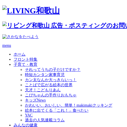
menu
ホーム
フロント特集
子育て・教育
それってうちの子だけですか？
時短カンタン家事育児
カン太なんか大っきらいっ！
ことばで広がる絵本の世界
天才！こどもりあん
こぴちゃんの手作りおもちゃ
キッズNews
かわいい、おいしい、簡単！makimakiクッキング
絵本に出てくる「これ！」食べたい
YAC
過去の人気連載コラム
みんなの健康