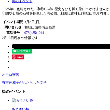
街のイベント
1585年に創建された、和歌山城の歴史をひも解く旅に出かけませんか
守閣や石垣の石材を採取した岡公園、刺田比古神社(和歌山市片岡町)、
イベント期間
3月8日(日)
問い合わせ
和歌山城整備企画課
電話番号
073(435)1044
2月13日現在の情報です
Save
オモロ寄席
有吉佐和子がもたらした文学
街のイベント
あじさい祭