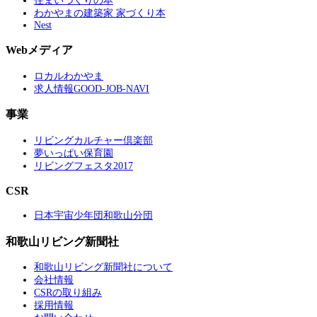
住まいづくりの本
わかやまの建築家 家づくり本
Nest
Webメディア
ロカルわかやま
求人情報GOOD-JOB-NAVI
事業
リビングカルチャー倶楽部
夢いっぱい保育園
リビングフェスタ2017
CSR
日本宇宙少年団和歌山分団
和歌山リビング新聞社
和歌山リビング新聞社について
会社情報
CSRの取り組み
採用情報