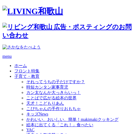
menu
ホーム
フロント特集
子育て・教育
それってうちの子だけですか？
時短カンタン家事育児
カン太なんか大っきらいっ！
ことばで広がる絵本の世界
天才！こどもりあん
こぴちゃんの手作りおもちゃ
キッズNews
かわいい、おいしい、簡単！makimakiクッキング
絵本に出てくる「これ！」食べたい
YAC