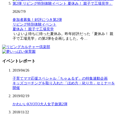
2026/7/9
参加者募集！好評につき第2弾
リビング特別体験イベント
夏休み！ 親子で工場見学
いよいよ待ちに待った夏休み。昨年好評だった「夏休み！ 親
子で工場見学」の第2弾を企画しました。今…
イベントレポート
2019/04/26
子育てママ応援スペシャル「ちゃぁるず」の特集連動企画
キッズコーチングを取り入れた「ほめ方・叱り方」セミナーを
開催
2019/02/19
かわいいKYOTO大人女子旅第2弾
2018/11/22