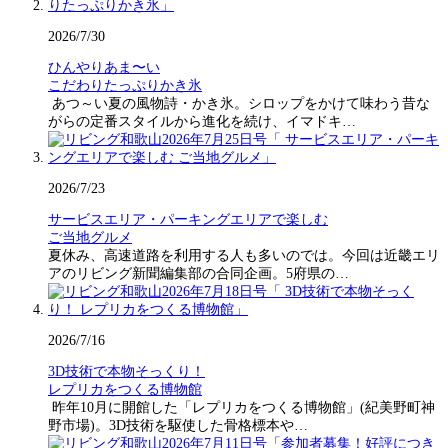
2026/7/30
ひんやりあま〜い
こだわりたっぷりかき氷
あつ～い夏の風物詩・かき氷。シロップをかけて味わう昔な
がらの定番スタイルから進化を続け、イマドキ…
2026/7/23
サービスエリア・パーキングエリアで楽しむ
ご当地グルメ
夏休み、高速道路を利用する人も多いのでは。今回は近畿エリ
アのリビング新聞編集部の合同企画。5府県の…
2026/7/16
3D技術で本物そっくり！
レプリカをつくる博物館
昨年10月に開館した「レプリカをつくる博物館」(紀美野町神
野市場)。3D技術を駆使した骨格標本や…