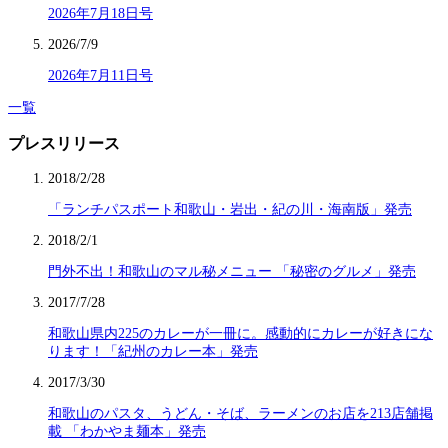
2026年7月18日号
2026/7/9
2026年7月11日号
一覧
プレスリリース
2018/2/28
「ランチパスポート和歌山・岩出・紀の川・海南版」発売
2018/2/1
門外不出！和歌山のマル秘メニュー 「秘密のグルメ」発売
2017/7/28
和歌山県内225のカレーが一冊に。感動的にカレーが好きにな
ります！「紀州のカレー本」発売
2017/3/30
和歌山のパスタ、うどん・そば、ラーメンのお店を213店舗掲
載 「わかやま麺本」発売