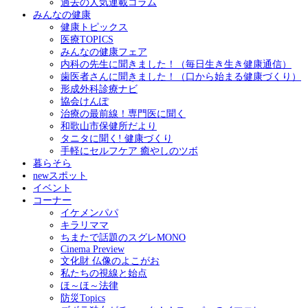
過去の人気連載コラム
みんなの健康
健康トピックス
医療TOPICS
みんなの健康フェア
内科の先生に聞きました！（毎日生き生き健康通信）
歯医者さんに聞きました！（口から始まる健康づくり）
形成外科診療ナビ
協会けんぽ
治療の最前線！専門医に聞く
和歌山市保健所だより
タニタに聞く! 健康づくり
手軽にセルフケア 癒やしのツボ
暮らそら
newスポット
イベント
コーナー
イケメンパパ
キラリママ
ちまたで話題のスグレMONO
Cinema Preview
文化財 仏像のよこがお
私たちの視線と始点
ほ～ほ～法律
防災Topics