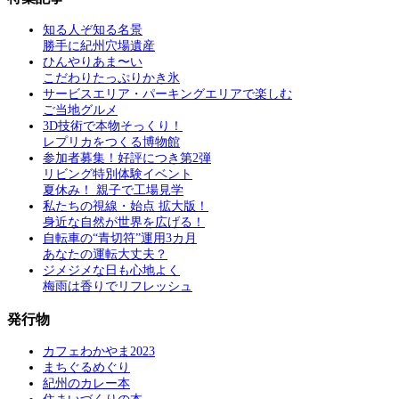
知る人ぞ知る名景
勝手に紀州穴場遺産
ひんやりあま〜い
こだわりたっぷりかき氷
サービスエリア・パーキングエリアで楽しむ
ご当地グルメ
3D技術で本物そっくり！
レプリカをつくる博物館
参加者募集！好評につき第2弾
リビング特別体験イベント
夏休み！ 親子で工場見学
私たちの視線・始点 拡大版！
身近な自然が世界を広げる！
自転車の“青切符”運用3カ月
あなたの運転大丈夫？
ジメジメな日も心地よく
梅雨は香りでリフレッシュ
発行物
カフェわかやま2023
まちぐるめぐり
紀州のカレー本