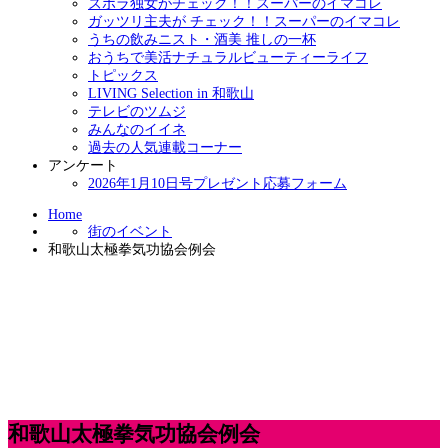
ズボラ独女がチェック！！スーパーのイマコレ
ガッツリ主夫が チェック！！スーパーのイマコレ
うちの飲みニスト・酒美 推しの一杯
おうちで美活ナチュラルビューティーライフ
トピックス
LIVING Selection in 和歌山
テレビのツムジ
みんなのイイネ
過去の人気連載コーナー
アンケート
2026年1月10日号プレゼント応募フォーム
Home
街のイベント
和歌山太極拳気功協会例会
和歌山太極拳気功協会例会