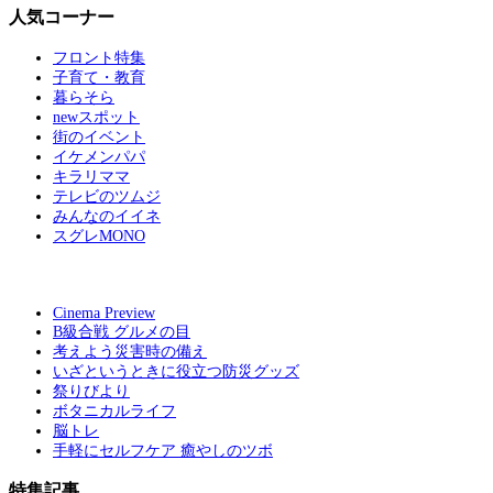
人気コーナー
フロント特集
子育て・教育
暮らそら
newスポット
街のイベント
イケメンパパ
キラリママ
テレビのツムジ
みんなのイイネ
スグレMONO
Cinema Preview
B級合戦 グルメの目
考えよう災害時の備え
いざというときに役立つ防災グッズ
祭りびより
ボタニカルライフ
脳トレ
手軽にセルフケア 癒やしのツボ
特集記事