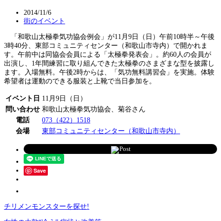
2014/11/6
街のイベント
「和歌山太極拳気功協会例会」が11月9日（日）午前10時半～午後
3時40分、東部コミュニティセンター（和歌山市寺内）で開かれま
す。午前中は同協会会員による「太極拳発表会」。約60人の会員が
出演し、1年間練習に取り組んできた太極拳のさまざまな型を披露し
ます。入場無料。午後2時からは、「気功無料講習会」を実施。体験
希望者は運動のできる服装と上靴で当日参加を。
イベント日
11月9日（日）
問い合わせ
和歌山太極拳気功協会、菊谷さん
電話
073（422）1518
会場
東部コミュニティセンター（和歌山市寺内）
Post
Save
チリメンモンスターを探せ!