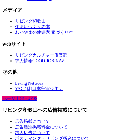
メディア
リビング和歌山
住まいづくりの本
わかやまの建築家 家づくり本
webサイト
リビングカルチャー倶楽部
求人情報GOOD-JOB-NAVI
その他
Living Network
YAC (財)日本宇宙少年団
ページ上部へ戻る
リビング和歌山への広告掲載について
広告掲載について
広告種別掲載料金について
求人広告について
ポスティング・リビング折込について