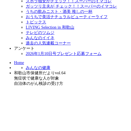
ズボラ独女がチェック！！スーパーのイマコレ
ガッツリ主夫が チェック！！スーパーのイマコレ
うちの飲みニスト・酒美 推しの一杯
おうちで美活ナチュラルビューティーライフ
トピックス
LIVING Selection in 和歌山
テレビのツムジ
みんなのイイネ
過去の人気連載コーナー
アンケート
2026年1月10日号プレゼント応募フォーム
Home
みんなの健康
和歌山市保健所だよりvol.64
無症状で健康な人が対象
自治体のがん検診の受け方