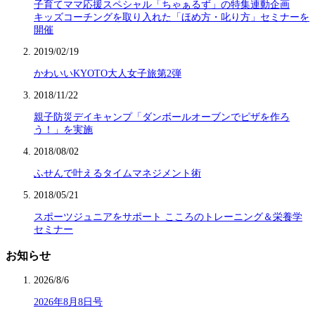
子育てママ応援スペシャル「ちゃぁるず」の特集連動企画
キッズコーチングを取り入れた「ほめ方・叱り方」セミナーを
開催
2019/02/19
かわいいKYOTO大人女子旅第2弾
2018/11/22
親子防災デイキャンプ「ダンボールオーブンでピザを作ろ
う！」を実施
2018/08/02
ふせんで叶えるタイムマネジメント術
2018/05/21
スポーツジュニアをサポート こころのトレーニング＆栄養学
セミナー
お知らせ
2026/8/6
2026年8月8日号