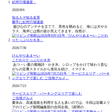
2026/8/6
知る人ぞ知る名景
勝手に紀州穴場遺産
遊び心のアンテナを立てて、景色を眺めると、海には犬やカ
ラス、海岸には熊の姿が見えてきます。自然が…
2026/7/30
ひんやりあま〜い
こだわりたっぷりかき氷
あつ～い夏の風物詩・かき氷。シロップをかけて味わう昔な
がらの定番スタイルから進化を続け、イマドキ…
2026/7/23
サービスエリア・パーキングエリアで楽しむ
ご当地グルメ
夏休み、高速道路を利用する人も多いのでは。今回は近畿エリ
アのリビング新聞編集部の合同企画。5府県の…