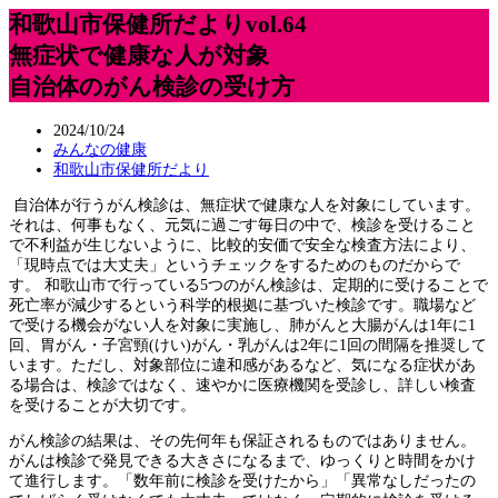
和歌山市保健所だよりvol.64
無症状で健康な人が対象
自治体のがん検診の受け方
2024/10/24
みんなの健康
和歌山市保健所だより
自治体が行うがん検診は、無症状で健康な人を対象にしています。
それは、何事もなく、元気に過ごす毎日の中で、検診を受けること
で不利益が生じないように、比較的安価で安全な検査方法により、
「現時点では大丈夫」というチェックをするためのものだからで
す。 和歌山市で行っている5つのがん検診は、定期的に受けることで
死亡率が減少するという科学的根拠に基づいた検診です。職場など
で受ける機会がない人を対象に実施し、肺がんと大腸がんは1年に1
回、胃がん・子宮頸(けい)がん・乳がんは2年に1回の間隔を推奨して
います。ただし、対象部位に違和感があるなど、気になる症状があ
る場合は、検診ではなく、速やかに医療機関を受診し、詳しい検査
を受けることが大切です。
がん検診の結果は、その先何年も保証されるものではありません。
がんは検診で発見できる大きさになるまで、ゆっくりと時間をかけ
て進行します。「数年前に検診を受けたから」「異常なしだったの