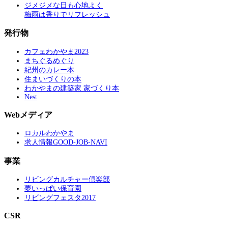
ジメジメな日も心地よく
梅雨は香りでリフレッシュ
発行物
カフェわかやま2023
まちぐるめぐり
紀州のカレー本
住まいづくりの本
わかやまの建築家 家づくり本
Nest
Webメディア
ロカルわかやま
求人情報GOOD-JOB-NAVI
事業
リビングカルチャー倶楽部
夢いっぱい保育園
リビングフェスタ2017
CSR