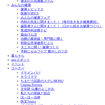
過去の人気連載コラム
みんなの健康
健康トピックス
医療TOPICS
みんなの健康フェア
内科の先生に聞きました！（毎日生き生き健康通信）
歯医者さんに聞きました！（口から始まる健康づくり）
形成外科診療ナビ
協会けんぽ
治療の最前線！専門医に聞く
和歌山市保健所だより
タニタに聞く! 健康づくり
手軽にセルフケア 癒やしのツボ
暮らそら
newスポット
イベント
コーナー
イケメンパパ
キラリママ
ちまたで話題のスグレMONO
Cinema Preview
文化財 仏像のよこがお
私たちの視線と始点
ほ～ほ～法律
防災Topics