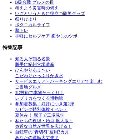
B級合戦 グルメの目
考えよう災害時の備え
いざというときに役立つ防災グッズ
祭りびより
ボタニカルライフ
脳トレ
手軽にセルフケア 癒やしのツボ
特集記事
知る人ぞ知る名景
勝手に紀州穴場遺産
ひんやりあま〜い
こだわりたっぷりかき氷
サービスエリア・パーキングエリアで楽しむ
ご当地グルメ
3D技術で本物そっくり！
レプリカをつくる博物館
参加者募集！好評につき第2弾
リビング特別体験イベント
夏休み！ 親子で工場見学
私たちの視線・始点 拡大版！
身近な自然が世界を広げる！
自転車の“青切符”運用3カ月
あなたの運転大丈夫？