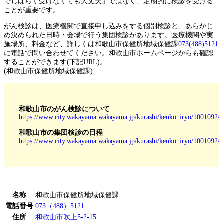
でしばらく受けなくても大丈夫」ではなく、定期的に検診を受ける
ことが重要です。
がん検診は、医療機関で直接申し込みをする個別検診と、あらかじ
め決められた日時・会場で行う集団検診があります。医療機関や実
施場所、料金など、詳しくは和歌山市保健所地域保健課
073(488)5121
に電話で問い合わせてください。和歌山市ホームページからも確認
することができます(下記URL)。
(和歌山市保健所地域保健課)
和歌山市のがん検診について
https://www.city.wakayama.wakayama.jp/kurashi/kenko_iryo/1001092/
和歌山市の集団検診の日程
https://www.city.wakayama.wakayama.jp/kurashi/kenko_iryo/1001092
名称
和歌山市保健所地域保健課
電話番号
073（488）5121
住所
和歌山市吹上5-2-15