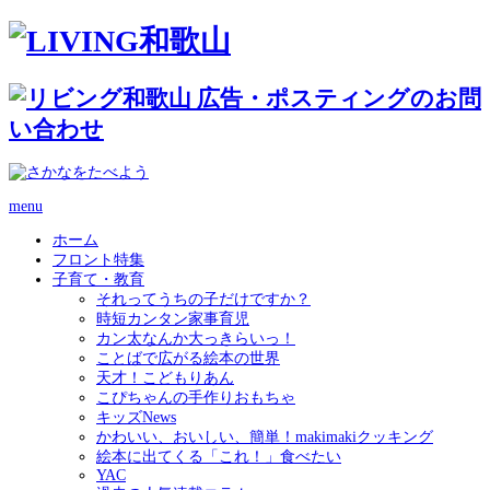
menu
ホーム
フロント特集
子育て・教育
それってうちの子だけですか？
時短カンタン家事育児
カン太なんか大っきらいっ！
ことばで広がる絵本の世界
天才！こどもりあん
こぴちゃんの手作りおもちゃ
キッズNews
かわいい、おいしい、簡単！makimakiクッキング
絵本に出てくる「これ！」食べたい
YAC