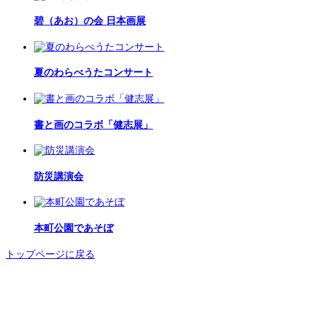
碧（あお）の会 日本画展
夏のわらべうたコンサート
書と画のコラボ「健志展」
防災講演会
本町公園であそぼ
トップページに戻る