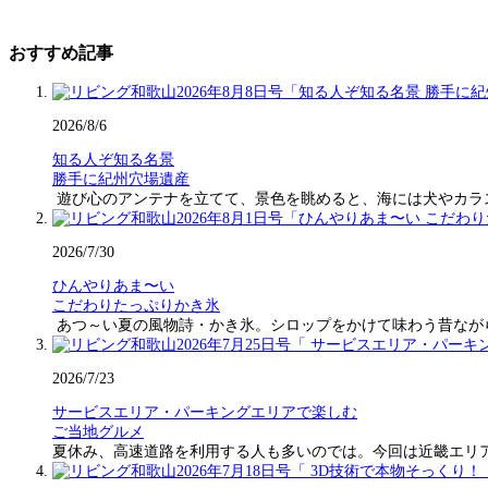
おすすめ記事
2026/8/6
知る人ぞ知る名景
勝手に紀州穴場遺産
遊び心のアンテナを立てて、景色を眺めると、海には犬やカラ
2026/7/30
ひんやりあま〜い
こだわりたっぷりかき氷
あつ～い夏の風物詩・かき氷。シロップをかけて味わう昔なが
2026/7/23
サービスエリア・パーキングエリアで楽しむ
ご当地グルメ
夏休み、高速道路を利用する人も多いのでは。今回は近畿エリ