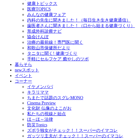
健康トピックス
医療TOPICS
みんなの健康フェア
内科の先生に聞きました！（毎日生き生き健康通信）
歯医者さんに聞きました！（口から始まる健康づくり）
形成外科診療ナビ
協会けんぽ
治療の最前線！専門医に聞く
和歌山市保健所だより
タニタに聞く! 健康づくり
手軽にセルフケア 癒やしのツボ
暮らそら
newスポット
イベント
コーナー
イケメンパパ
キラリママ
ちまたで話題のスグレMONO
Cinema Preview
文化財 仏像のよこがお
私たちの視線と始点
ほ～ほ～法律
防災Topics
ズボラ独女がチェック！！スーパーのイマコレ
ガッツリ主夫が チェック！！スーパーのイマコレ