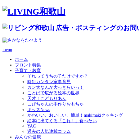
menu
ホーム
フロント特集
子育て・教育
それってうちの子だけですか？
時短カンタン家事育児
カン太なんか大っきらいっ！
ことばで広がる絵本の世界
天才！こどもりあん
こぴちゃんの手作りおもちゃ
キッズNews
かわいい、おいしい、簡単！makimakiクッキング
絵本に出てくる「これ！」食べたい
YAC
過去の人気連載コラム
みんなの健康