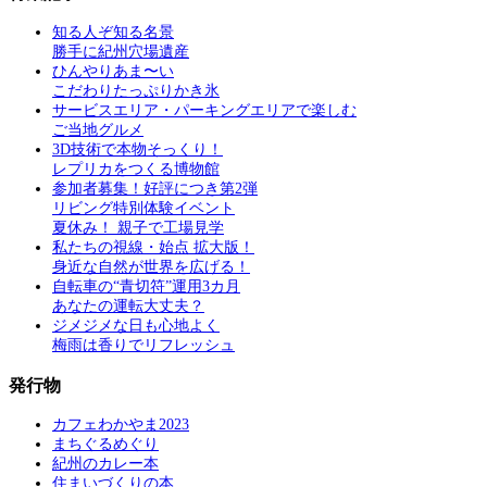
知る人ぞ知る名景
勝手に紀州穴場遺産
ひんやりあま〜い
こだわりたっぷりかき氷
サービスエリア・パーキングエリアで楽しむ
ご当地グルメ
3D技術で本物そっくり！
レプリカをつくる博物館
参加者募集！好評につき第2弾
リビング特別体験イベント
夏休み！ 親子で工場見学
私たちの視線・始点 拡大版！
身近な自然が世界を広げる！
自転車の“青切符”運用3カ月
あなたの運転大丈夫？
ジメジメな日も心地よく
梅雨は香りでリフレッシュ
発行物
カフェわかやま2023
まちぐるめぐり
紀州のカレー本
住まいづくりの本