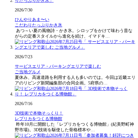
2026/7/30
ひんやりあま〜い
こだわりたっぷりかき氷
あつ～い夏の風物詩・かき氷。シロップをかけて味わう昔な
がらの定番スタイルから進化を続け、イマドキ…
2026/7/23
サービスエリア・パーキングエリアで楽しむ
ご当地グルメ
夏休み、高速道路を利用する人も多いのでは。今回は近畿エリ
アのリビング新聞編集部の合同企画。5府県の…
2026/7/16
3D技術で本物そっくり！
レプリカをつくる博物館
昨年10月に開館した「レプリカをつくる博物館」(紀美野町神
野市場)。3D技術を駆使した骨格標本や…