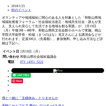
2018/1/25
街のイベント
ボランティアや地域福祉に関心のある人を対象とした「和歌山県地
域福祉推進フォーラム・社会福祉法改正・地域共生社会・誰もが支
え、支えられ安心して生活できる地域を創る実践」が、2月19日
（月）午後1時～4時半、和歌山県民文化会館小ホールで実施。桃山
学院大学副学長・松端（まつのはな）克文さんによる講演会などが
行われます。定員300人（先着順）。参加無料。申し込み方法など詳
細は下記へ。
イベント日
2月19日（月）
問い合わせ
和歌山県社会福祉協議会
電話
073（435）5222
Post
Save
僕と一緒に「主婦休み」とりませんか
手軽にセルフケア 癒やしのツボ vol.9 冷え