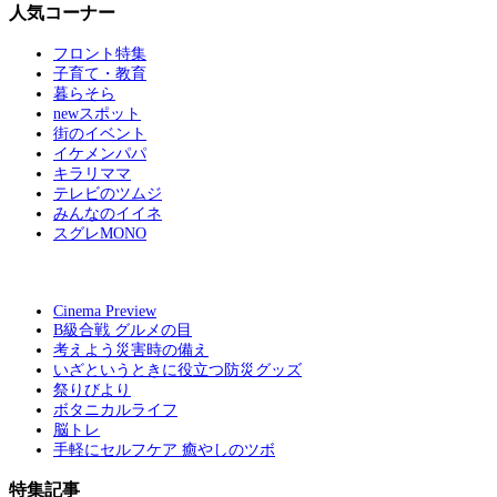
人気コーナー
フロント特集
子育て・教育
暮らそら
newスポット
街のイベント
イケメンパパ
キラリママ
テレビのツムジ
みんなのイイネ
スグレMONO
Cinema Preview
B級合戦 グルメの目
考えよう災害時の備え
いざというときに役立つ防災グッズ
祭りびより
ボタニカルライフ
脳トレ
手軽にセルフケア 癒やしのツボ
特集記事