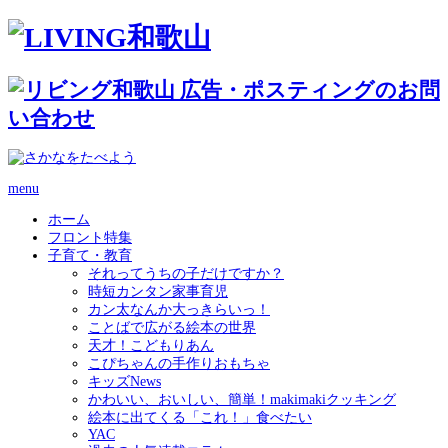
menu
ホーム
フロント特集
子育て・教育
それってうちの子だけですか？
時短カンタン家事育児
カン太なんか大っきらいっ！
ことばで広がる絵本の世界
天才！こどもりあん
こぴちゃんの手作りおもちゃ
キッズNews
かわいい、おいしい、簡単！makimakiクッキング
絵本に出てくる「これ！」食べたい
YAC