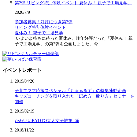
2026/7/9
参加者募集！好評につき第2弾
リビング特別体験イベント
夏休み！ 親子で工場見学
いよいよ待ちに待った夏休み。昨年好評だった「夏休み！ 親
子で工場見学」の第2弾を企画しました。今…
イベントレポート
2019/04/26
子育てママ応援スペシャル「ちゃぁるず」の特集連動企画
キッズコーチングを取り入れた「ほめ方・叱り方」セミナーを
開催
2019/02/19
かわいいKYOTO大人女子旅第2弾
2018/11/22