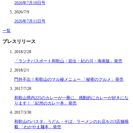
2026年7月18日号
2026/7/9
2026年7月11日号
一覧
プレスリリース
2018/2/28
「ランチパスポート和歌山・岩出・紀の川・海南版」発売
2018/2/1
門外不出！和歌山のマル秘メニュー 「秘密のグルメ」発売
2017/7/28
和歌山県内225のカレーが一冊に。感動的にカレーが好きにな
ります！「紀州のカレー本」発売
2017/3/30
和歌山のパスタ、うどん・そば、ラーメンのお店を213店舗掲
載 「わかやま麺本」発売