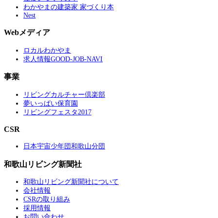
わかやまの建築家 家づくり本
Nest
Webメディア
ロカルわかやま
求人情報GOOD-JOB-NAVI
事業
リビングカルチャー倶楽部
夢いっぱい保育園
リビングフェスタ2017
CSR
日本宇宙少年団和歌山分団
和歌山リビング新聞社
和歌山リビング新聞社について
会社情報
CSRの取り組み
採用情報
お問い合わせ