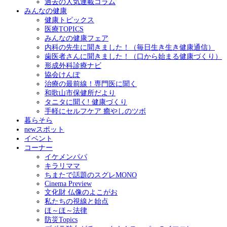
過去の人気連載コラム
みんなの健康
健康トピックス
医療TOPICS
みんなの健康フェア
内科の先生に聞きました！（毎日生き生き健康通信）
歯医者さんに聞きました！（口から始まる健康づくり）
形成外科診療ナビ
協会けんぽ
治療の最前線！専門医に聞く
和歌山市保健所だより
タニタに聞く! 健康づくり
手軽にセルフケア 癒やしのツボ
暮らそら
newスポット
イベント
コーナー
イケメンパパ
キラリママ
ちまたで話題のスグレMONO
Cinema Preview
文化財 仏像のよこがお
私たちの視線と始点
ほ～ほ～法律
防災Topics