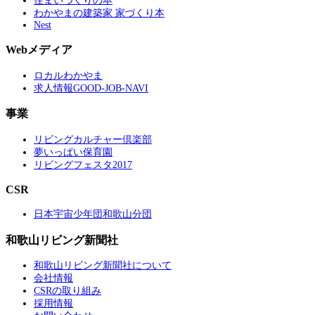
住まいづくりの本
わかやまの建築家 家づくり本
Nest
Webメディア
ロカルわかやま
求人情報GOOD-JOB-NAVI
事業
リビングカルチャー倶楽部
夢いっぱい保育園
リビングフェスタ2017
CSR
日本宇宙少年団和歌山分団
和歌山リビング新聞社
和歌山リビング新聞社について
会社情報
CSRの取り組み
採用情報