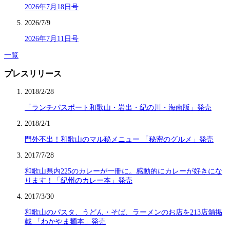
2026年7月18日号
2026/7/9
2026年7月11日号
一覧
プレスリリース
2018/2/28
「ランチパスポート和歌山・岩出・紀の川・海南版」発売
2018/2/1
門外不出！和歌山のマル秘メニュー 「秘密のグルメ」発売
2017/7/28
和歌山県内225のカレーが一冊に。感動的にカレーが好きにな
ります！「紀州のカレー本」発売
2017/3/30
和歌山のパスタ、うどん・そば、ラーメンのお店を213店舗掲
載 「わかやま麺本」発売