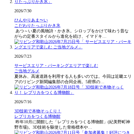
2026/7/30
ひんやりあま〜い
こだわりたっぷりかき氷
あつ～い夏の風物詩・かき氷。シロップをかけて味わう昔な
がらの定番スタイルから進化を続け、イマドキ…
2026/7/23
サービスエリア・パーキングエリアで楽しむ
ご当地グルメ
夏休み、高速道路を利用する人も多いのでは。今回は近畿エリ
アのリビング新聞編集部の合同企画。5府県の…
2026/7/16
3D技術で本物そっくり！
レプリカをつくる博物館
昨年10月に開館した「レプリカをつくる博物館」(紀美野町神
野市場)。3D技術を駆使した骨格標本や…