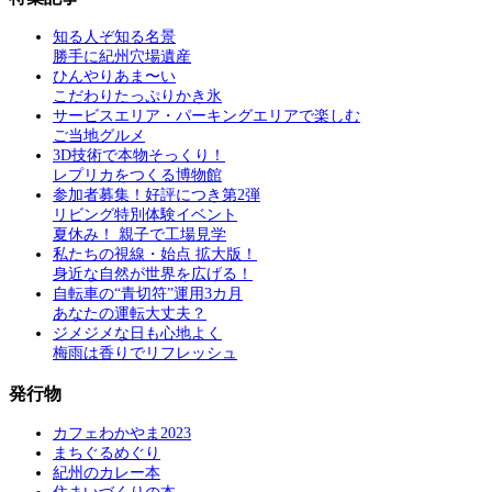
知る人ぞ知る名景
勝手に紀州穴場遺産
ひんやりあま〜い
こだわりたっぷりかき氷
サービスエリア・パーキングエリアで楽しむ
ご当地グルメ
3D技術で本物そっくり！
レプリカをつくる博物館
参加者募集！好評につき第2弾
リビング特別体験イベント
夏休み！ 親子で工場見学
私たちの視線・始点 拡大版！
身近な自然が世界を広げる！
自転車の“青切符”運用3カ月
あなたの運転大丈夫？
ジメジメな日も心地よく
梅雨は香りでリフレッシュ
発行物
カフェわかやま2023
まちぐるめぐり
紀州のカレー本