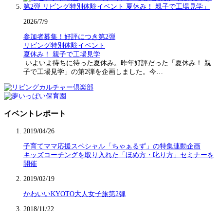
2026/7/9
参加者募集！好評につき第2弾
リビング特別体験イベント
夏休み！ 親子で工場見学
いよいよ待ちに待った夏休み。昨年好評だった「夏休み！ 親
子で工場見学」の第2弾を企画しました。今…
イベントレポート
2019/04/26
子育てママ応援スペシャル「ちゃぁるず」の特集連動企画
キッズコーチングを取り入れた「ほめ方・叱り方」セミナーを
開催
2019/02/19
かわいいKYOTO大人女子旅第2弾
2018/11/22