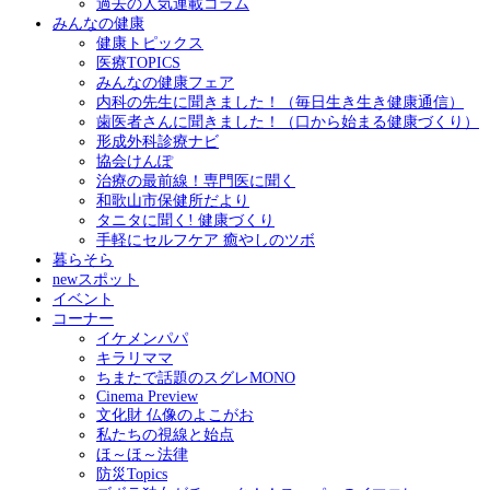
過去の人気連載コラム
みんなの健康
健康トピックス
医療TOPICS
みんなの健康フェア
内科の先生に聞きました！（毎日生き生き健康通信）
歯医者さんに聞きました！（口から始まる健康づくり）
形成外科診療ナビ
協会けんぽ
治療の最前線！専門医に聞く
和歌山市保健所だより
タニタに聞く! 健康づくり
手軽にセルフケア 癒やしのツボ
暮らそら
newスポット
イベント
コーナー
イケメンパパ
キラリママ
ちまたで話題のスグレMONO
Cinema Preview
文化財 仏像のよこがお
私たちの視線と始点
ほ～ほ～法律
防災Topics