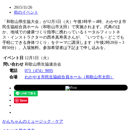
2015/11/26
街のイベント
「和歌山県生協大会」が12月1日（火）午後1時半～4時、わかやま市
民生協組合員ホール（和歌山市太田）で実施されます。式典のほ
か、地域での健康づくり指導に携わっているトータルフィットネ
ス・インストラクターの西本真寿美さんが、「いつでも・どこでも
手軽にできる身体づくり」をテーマに講演します（午後2時20分～3
時50分）。入場無料。参加希望者は下記まで申し込みを。
イベント日
12月1日（火）
問い合わせ
和歌山県生協連合会
電話
073（474）9095
会場
わかやま市民生協組合員ホール（和歌山市太田）
Post
Save
かんちゃんのミュージック・ケア