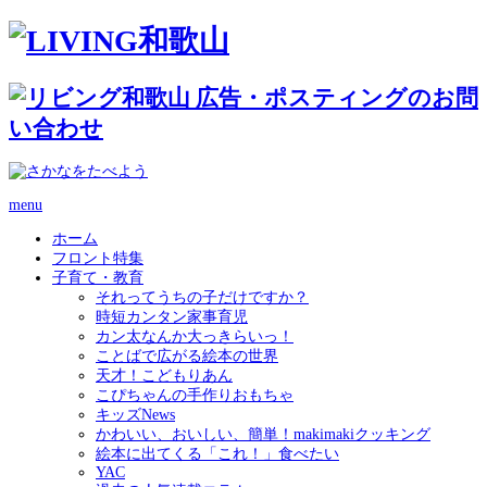
menu
ホーム
フロント特集
子育て・教育
それってうちの子だけですか？
時短カンタン家事育児
カン太なんか大っきらいっ！
ことばで広がる絵本の世界
天才！こどもりあん
こぴちゃんの手作りおもちゃ
キッズNews
かわいい、おいしい、簡単！makimakiクッキング
絵本に出てくる「これ！」食べたい
YAC