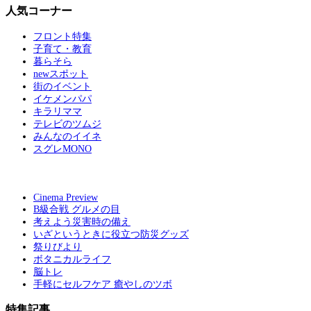
人気コーナー
フロント特集
子育て・教育
暮らそら
newスポット
街のイベント
イケメンパパ
キラリママ
テレビのツムジ
みんなのイイネ
スグレMONO
Cinema Preview
B級合戦 グルメの目
考えよう災害時の備え
いざというときに役立つ防災グッズ
祭りびより
ボタニカルライフ
脳トレ
手軽にセルフケア 癒やしのツボ
特集記事