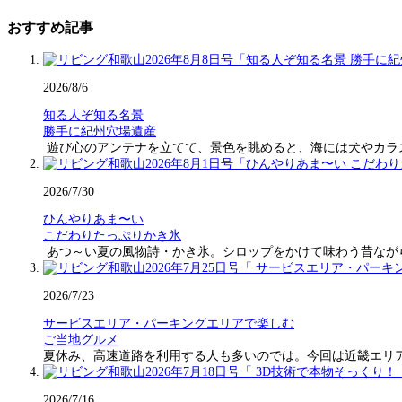
おすすめ記事
2026/8/6
知る人ぞ知る名景
勝手に紀州穴場遺産
遊び心のアンテナを立てて、景色を眺めると、海には犬やカラ
2026/7/30
ひんやりあま〜い
こだわりたっぷりかき氷
あつ～い夏の風物詩・かき氷。シロップをかけて味わう昔なが
2026/7/23
サービスエリア・パーキングエリアで楽しむ
ご当地グルメ
夏休み、高速道路を利用する人も多いのでは。今回は近畿エリ
2026/7/16