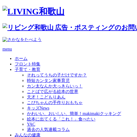
menu
ホーム
フロント特集
子育て・教育
それってうちの子だけですか？
時短カンタン家事育児
カン太なんか大っきらいっ！
ことばで広がる絵本の世界
天才！こどもりあん
こぴちゃんの手作りおもちゃ
キッズNews
かわいい、おいしい、簡単！makimakiクッキング
絵本に出てくる「これ！」食べたい
YAC
過去の人気連載コラム
みんなの健康