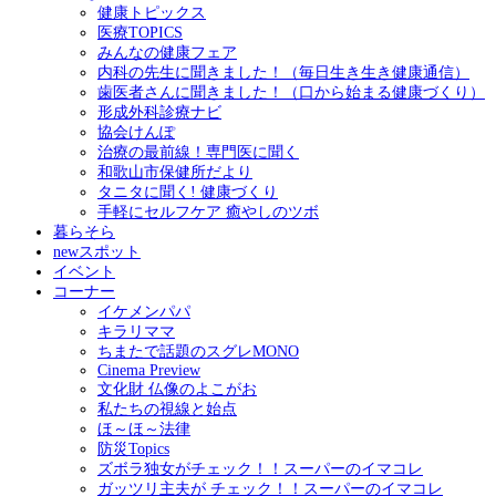
健康トピックス
医療TOPICS
みんなの健康フェア
内科の先生に聞きました！（毎日生き生き健康通信）
歯医者さんに聞きました！（口から始まる健康づくり）
形成外科診療ナビ
協会けんぽ
治療の最前線！専門医に聞く
和歌山市保健所だより
タニタに聞く! 健康づくり
手軽にセルフケア 癒やしのツボ
暮らそら
newスポット
イベント
コーナー
イケメンパパ
キラリママ
ちまたで話題のスグレMONO
Cinema Preview
文化財 仏像のよこがお
私たちの視線と始点
ほ～ほ～法律
防災Topics
ズボラ独女がチェック！！スーパーのイマコレ
ガッツリ主夫が チェック！！スーパーのイマコレ