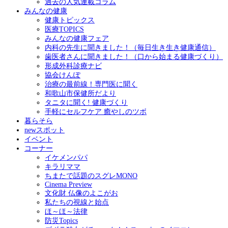
過去の人気連載コラム
みんなの健康
健康トピックス
医療TOPICS
みんなの健康フェア
内科の先生に聞きました！（毎日生き生き健康通信）
歯医者さんに聞きました！（口から始まる健康づくり）
形成外科診療ナビ
協会けんぽ
治療の最前線！専門医に聞く
和歌山市保健所だより
タニタに聞く! 健康づくり
手軽にセルフケア 癒やしのツボ
暮らそら
newスポット
イベント
コーナー
イケメンパパ
キラリママ
ちまたで話題のスグレMONO
Cinema Preview
文化財 仏像のよこがお
私たちの視線と始点
ほ～ほ～法律
防災Topics