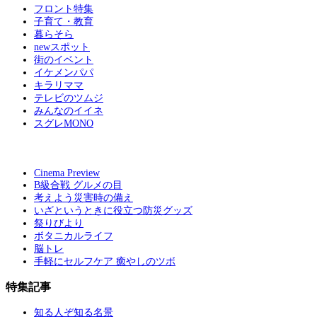
フロント特集
子育て・教育
暮らそら
newスポット
街のイベント
イケメンパパ
キラリママ
テレビのツムジ
みんなのイイネ
スグレMONO
Cinema Preview
B級合戦 グルメの目
考えよう災害時の備え
いざというときに役立つ防災グッズ
祭りびより
ボタニカルライフ
脳トレ
手軽にセルフケア 癒やしのツボ
特集記事
知る人ぞ知る名景