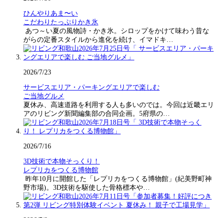
ひんやりあま〜い
こだわりたっぷりかき氷
あつ～い夏の風物詩・かき氷。シロップをかけて味わう昔な
がらの定番スタイルから進化を続け、イマドキ…
2026/7/23
サービスエリア・パーキングエリアで楽しむ
ご当地グルメ
夏休み、高速道路を利用する人も多いのでは。今回は近畿エリ
アのリビング新聞編集部の合同企画。5府県の…
2026/7/16
3D技術で本物そっくり！
レプリカをつくる博物館
昨年10月に開館した「レプリカをつくる博物館」(紀美野町神
野市場)。3D技術を駆使した骨格標本や…