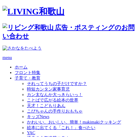
menu
ホーム
フロント特集
子育て・教育
それってうちの子だけですか？
時短カンタン家事育児
カン太なんか大っきらいっ！
ことばで広がる絵本の世界
天才！こどもりあん
こぴちゃんの手作りおもちゃ
キッズNews
かわいい、おいしい、簡単！makimakiクッキング
絵本に出てくる「これ！」食べたい
YAC