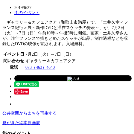
2019/6/27
街のイベント
ギャラリー＆カフェアクア（和歌山市満屋）で、「土井久幸＜フ
ランス紀行＞展～新作DVDと滞在スケッチの発表～」が、7月2日
（火）～7日（日）午前10時～午後5時に開催。画家・土井久幸さん
が、昨年フランスで描きとめたスケッチが出品。制作過程などを収
録したDVDの映像が流されます。入場無料。
イベント日
7月2日（火）～7日（日）
問い合わせ
ギャラリー＆カフェアクア
電話
073（463）4640
Post
Save
公共空間からまちを再生する
夏がきた絵本原画展
街のイベント