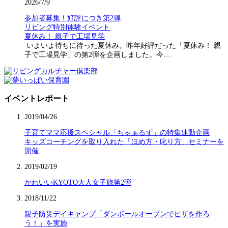
2026/7/9
参加者募集！好評につき第2弾
リビング特別体験イベント
夏休み！ 親子で工場見学
いよいよ待ちに待った夏休み。昨年好評だった「夏休み！ 親
子で工場見学」の第2弾を企画しました。今…
イベントレポート
2019/04/26
子育てママ応援スペシャル「ちゃぁるず」の特集連動企画
キッズコーチングを取り入れた「ほめ方・叱り方」セミナーを
開催
2019/02/19
かわいいKYOTO大人女子旅第2弾
2018/11/22
親子防災デイキャンプ「ダンボールオーブンでピザを作ろ
う！」を実施