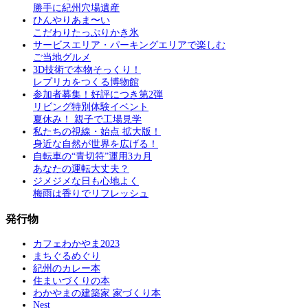
勝手に紀州穴場遺産
ひんやりあま〜い
こだわりたっぷりかき氷
サービスエリア・パーキングエリアで楽しむ
ご当地グルメ
3D技術で本物そっくり！
レプリカをつくる博物館
参加者募集！好評につき第2弾
リビング特別体験イベント
夏休み！ 親子で工場見学
私たちの視線・始点 拡大版！
身近な自然が世界を広げる！
自転車の“青切符”運用3カ月
あなたの運転大丈夫？
ジメジメな日も心地よく
梅雨は香りでリフレッシュ
発行物
カフェわかやま2023
まちぐるめぐり
紀州のカレー本
住まいづくりの本
わかやまの建築家 家づくり本
Nest