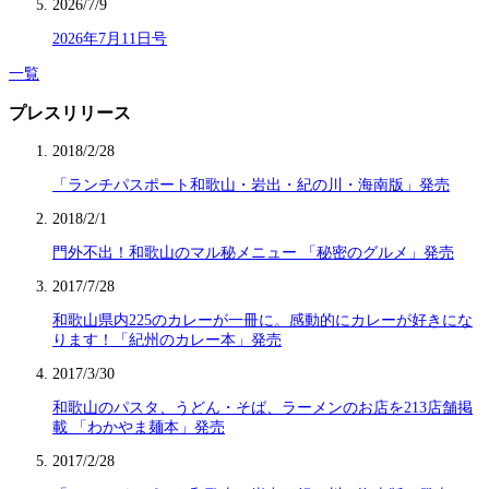
2026/7/9
2026年7月11日号
一覧
プレスリリース
2018/2/28
「ランチパスポート和歌山・岩出・紀の川・海南版」発売
2018/2/1
門外不出！和歌山のマル秘メニュー 「秘密のグルメ」発売
2017/7/28
和歌山県内225のカレーが一冊に。感動的にカレーが好きにな
ります！「紀州のカレー本」発売
2017/3/30
和歌山のパスタ、うどん・そば、ラーメンのお店を213店舗掲
載 「わかやま麺本」発売
2017/2/28