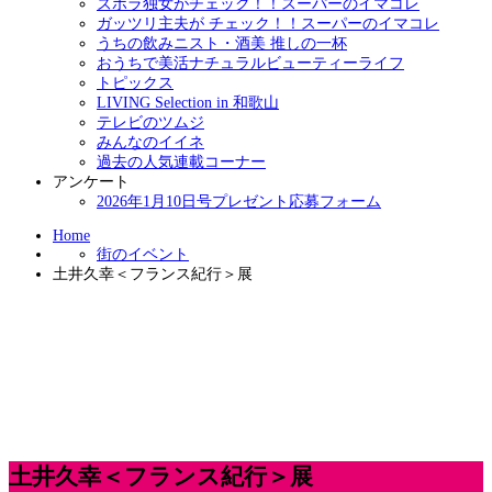
ズボラ独女がチェック！！スーパーのイマコレ
ガッツリ主夫が チェック！！スーパーのイマコレ
うちの飲みニスト・酒美 推しの一杯
おうちで美活ナチュラルビューティーライフ
トピックス
LIVING Selection in 和歌山
テレビのツムジ
みんなのイイネ
過去の人気連載コーナー
アンケート
2026年1月10日号プレゼント応募フォーム
Home
街のイベント
土井久幸＜フランス紀行＞展
土井久幸＜フランス紀行＞展