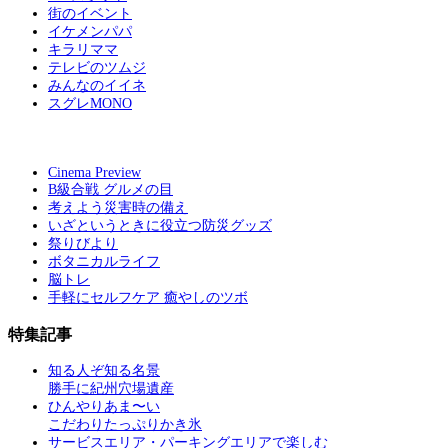
街のイベント
イケメンパパ
キラリママ
テレビのツムジ
みんなのイイネ
スグレMONO
Cinema Preview
B級合戦 グルメの目
考えよう災害時の備え
いざというときに役立つ防災グッズ
祭りびより
ボタニカルライフ
脳トレ
手軽にセルフケア 癒やしのツボ
特集記事
知る人ぞ知る名景
勝手に紀州穴場遺産
ひんやりあま〜い
こだわりたっぷりかき氷
サービスエリア・パーキングエリアで楽しむ