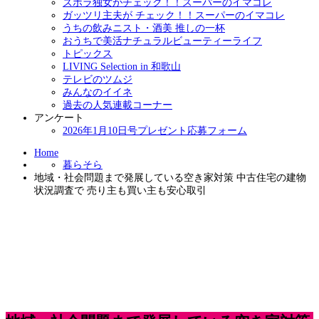
ズボラ独女がチェック！！スーパーのイマコレ
ガッツリ主夫が チェック！！スーパーのイマコレ
うちの飲みニスト・酒美 推しの一杯
おうちで美活ナチュラルビューティーライフ
トピックス
LIVING Selection in 和歌山
テレビのツムジ
みんなのイイネ
過去の人気連載コーナー
アンケート
2026年1月10日号プレゼント応募フォーム
Home
暮らそら
地域・社会問題まで発展している空き家対策 中古住宅の建物
状況調査で 売り主も買い主も安心取引