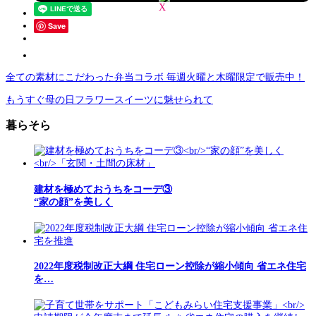
Save
全ての素材にこだわった弁当コラボ 毎週火曜と木曜限定で販売中！
もうすぐ母の日フラワースイーツに魅せられて
暮らそら
建材を極めておうちをコーデ③
“家の顔”を美しく
2022年度税制改正大綱 住宅ローン控除が縮小傾向 省エネ住宅
を…