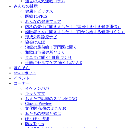
過去の人気連載コラム
みんなの健康
健康トピックス
医療TOPICS
みんなの健康フェア
内科の先生に聞きました！（毎日生き生き健康通信）
歯医者さんに聞きました！（口から始まる健康づくり）
形成外科診療ナビ
協会けんぽ
治療の最前線！専門医に聞く
和歌山市保健所だより
タニタに聞く! 健康づくり
手軽にセルフケア 癒やしのツボ
暮らそら
newスポット
イベント
コーナー
イケメンパパ
キラリママ
ちまたで話題のスグレMONO
Cinema Preview
文化財 仏像のよこがお
私たちの視線と始点
ほ～ほ～法律
防災Topics