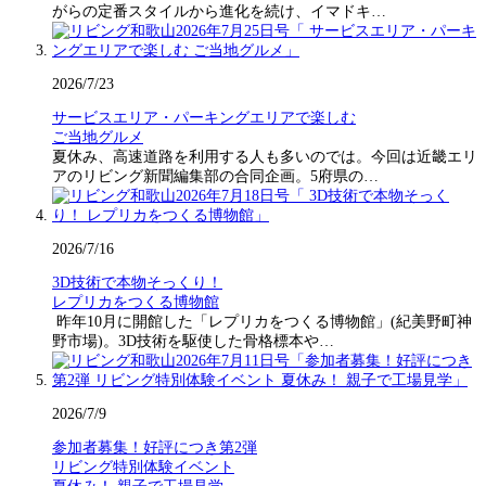
がらの定番スタイルから進化を続け、イマドキ…
2026/7/23
サービスエリア・パーキングエリアで楽しむ
ご当地グルメ
夏休み、高速道路を利用する人も多いのでは。今回は近畿エリ
アのリビング新聞編集部の合同企画。5府県の…
2026/7/16
3D技術で本物そっくり！
レプリカをつくる博物館
昨年10月に開館した「レプリカをつくる博物館」(紀美野町神
野市場)。3D技術を駆使した骨格標本や…
2026/7/9
参加者募集！好評につき第2弾
リビング特別体験イベント