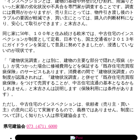
「インスペクションとは、建物の基礎や外壁のひび割れ、雨漏りと
いった家屋の劣化状況や不具合を専門家が調査することです。調査
には費用がかかりますが、売り主にとっては、物件引き渡し後のト
ラブルの要因が軽減でき、買い主にとっては、購入の判断材料にな
り、安心して取引ができます」と末吉さん。
同じ家に50年、１００年と住み続ける欧米では、中古住宅のインス
ペクションが制度として定着。日本でも、国土交通省が２０１３年
にガイドラインを策定して普及に努めてきましたが、浸透していな
いのが現状です。
「『建物状況調査』とは別に、建物の主要な部分で隠れた瑕疵（か
し）が見つかった場合に修補費用などを保証する『既存住宅売買瑕
疵保険』のサービスもあります。消費者の間で『建物状況調査』の
制度が認識されれば、『建物状況調査』と併せて『既存住宅売買瑕
疵保険』をつけて売買することが、中古住宅流通の基本となるかも
しれません」と末吉さんは説明します（保険利用には条件がありま
す）。
ただし、中古住宅のインスペクションは、依頼者（売り主・買い
主）の意向に応じて実施するもので、義務ではありません。制度に
ついて詳しく知りたい人は県宅建協会まで。
県宅建協会
073（471）6000
Post