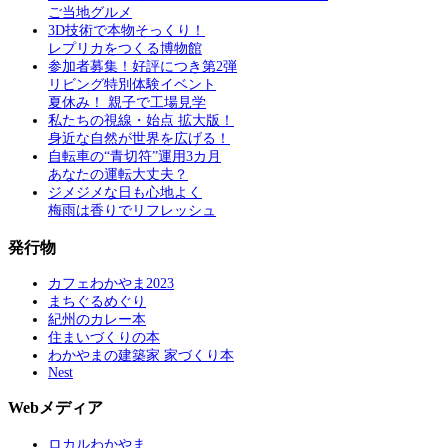
ご当地グルメ
3D技術で本物そっくり！
レプリカをつくる博物館
参加者募集！好評につき第2弾
リビング特別体験イベント
夏休み！ 親子で工場見学
私たちの視線・始点 拡大版！
身近な自然が世界を広げる！
自転車の“青切符”運用3カ月
あなたの運転大丈夫？
ジメジメな日も心地よく
梅雨は香りでリフレッシュ
発行物
カフェわかやま2023
まちぐるめぐり
紀州のカレー本
住まいづくりの本
わかやまの建築家 家づくり本
Nest
Webメディア
ロカルわかやま