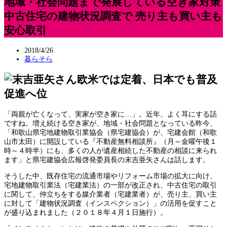
地域・社会問題まで発展している空き家対策
中古住宅の建物状況調査で 売り主も買い主も
安心取引
2018/4/26
暮らそら
欧米では定着、日本でも普及
促進へ位
「両親が亡くなって、実家が空き家に…」。近年、よく耳にする話
ですね。増え続ける空き家が、地域・社会問題となっている昨今、
「和歌山県宅地建物取引業協会（県宅建協会）が、宅建会館（和歌
山市太田）に開設している『不動産無料相談所』（月～金曜午後１
時～４時半）にも、多くの人が遺産相続した不動産の相談に来られ
ます」と県宅建協会広報啓発委員長の末吉亜矢さんは話します。
そうした中、既存住宅の流通市場やリフォーム市場の拡大に向け、
宅地建物取引業法（宅建業法）の一部が改正され、中古住宅の取引
に関して、仲立ちをする媒介業者（宅建業者）が、売り主、買い主
に対して「建物状況調査（インスペクション）」の活用を促すこと
が盛り込まれました（２０１８年４月１日施行）。