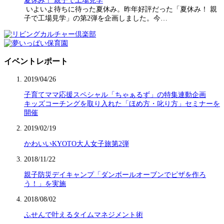
夏休み！ 親子で工場見学
いよいよ待ちに待った夏休み。昨年好評だった「夏休み！ 親
子で工場見学」の第2弾を企画しました。今…
イベントレポート
2019/04/26
子育てママ応援スペシャル「ちゃぁるず」の特集連動企画
キッズコーチングを取り入れた「ほめ方・叱り方」セミナーを
開催
2019/02/19
かわいいKYOTO大人女子旅第2弾
2018/11/22
親子防災デイキャンプ「ダンボールオーブンでピザを作ろ
う！」を実施
2018/08/02
ふせんで叶えるタイムマネジメント術