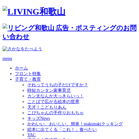
menu
ホーム
フロント特集
子育て・教育
それってうちの子だけですか？
時短カンタン家事育児
カン太なんか大っきらいっ！
ことばで広がる絵本の世界
天才！こどもりあん
こぴちゃんの手作りおもちゃ
キッズNews
かわいい、おいしい、簡単！makimakiクッキング
絵本に出てくる「これ！」食べたい
YAC