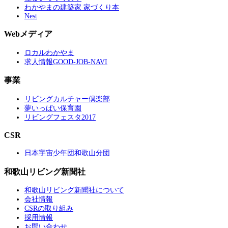
わかやまの建築家 家づくり本
Nest
Webメディア
ロカルわかやま
求人情報GOOD-JOB-NAVI
事業
リビングカルチャー倶楽部
夢いっぱい保育園
リビングフェスタ2017
CSR
日本宇宙少年団和歌山分団
和歌山リビング新聞社
和歌山リビング新聞社について
会社情報
CSRの取り組み
採用情報
お問い合わせ