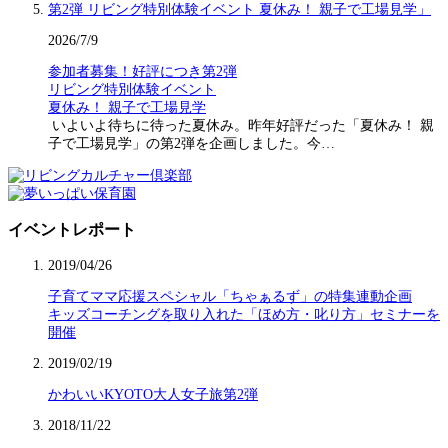
2026/7/9
参加者募集！好評につき第2弾
リビング特別体験イベント
夏休み！ 親子で工場見学
いよいよ待ちに待った夏休み。昨年好評だった「夏休み！ 親
子で工場見学」の第2弾を企画しました。今…
イベントレポート
2019/04/26
子育てママ応援スペシャル「ちゃぁるず」の特集連動企画
キッズコーチングを取り入れた「ほめ方・叱り方」セミナーを
開催
2019/02/19
かわいいKYOTO大人女子旅第2弾
2018/11/22