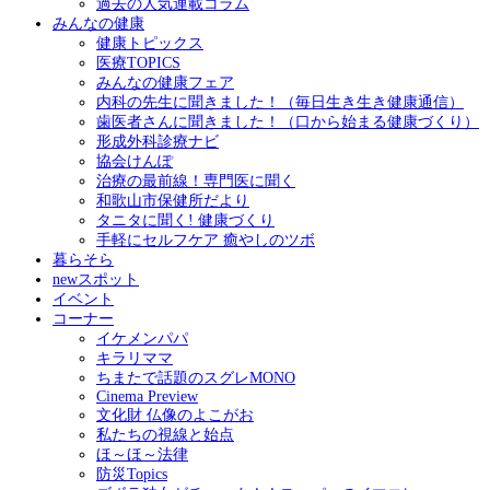
過去の人気連載コラム
みんなの健康
健康トピックス
医療TOPICS
みんなの健康フェア
内科の先生に聞きました！（毎日生き生き健康通信）
歯医者さんに聞きました！（口から始まる健康づくり）
形成外科診療ナビ
協会けんぽ
治療の最前線！専門医に聞く
和歌山市保健所だより
タニタに聞く! 健康づくり
手軽にセルフケア 癒やしのツボ
暮らそら
newスポット
イベント
コーナー
イケメンパパ
キラリママ
ちまたで話題のスグレMONO
Cinema Preview
文化財 仏像のよこがお
私たちの視線と始点
ほ～ほ～法律
防災Topics