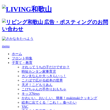
menu
ホーム
フロント特集
子育て・教育
それってうちの子だけですか？
時短カンタン家事育児
カン太なんか大っきらいっ！
ことばで広がる絵本の世界
天才！こどもりあん
こぴちゃんの手作りおもちゃ
キッズNews
かわいい、おいしい、簡単！makimakiクッキング
絵本に出てくる「これ！」食べたい
YAC