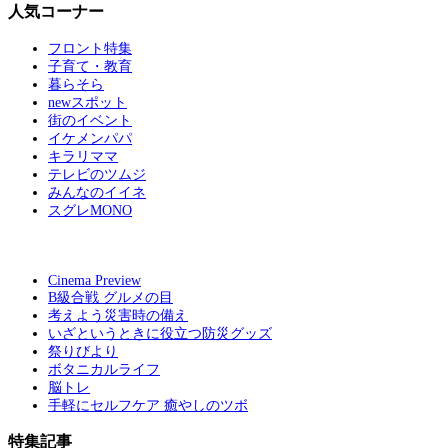
人気コーナー
フロント特集
子育て・教育
暮らそら
newスポット
街のイベント
イケメンパパ
キラリママ
テレビのツムジ
みんなのイイネ
スグレMONO
Cinema Preview
B級合戦 グルメの目
考えよう災害時の備え
いざというときに役立つ防災グッズ
祭りびより
ボタニカルライフ
脳トレ
手軽にセルフケア 癒やしのツボ
特集記事