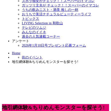
ズボラ独女がチェック！！スーパーのイマコレ
ガッツリ主夫が チェック！！スーパーのイマコレ
うちの飲みニスト・酒美 推しの一杯
おうちで美活ナチュラルビューティーライフ
トピックス
LIVING Selection in 和歌山
テレビのツムジ
みんなのイイネ
過去の人気連載コーナー
アンケート
2026年1月10日号プレゼント応募フォーム
Home
街のイベント
地引網体験&ちりめんモンスターを探そう!
地引網体験&ちりめんモンスターを探そう!