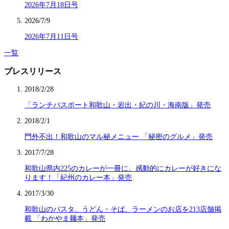
2026年7月18日号
2026/7/9
2026年7月11日号
一覧
プレスリリース
2018/2/28
「ランチパスポート和歌山・岩出・紀の川・海南版」発売
2018/2/1
門外不出！和歌山のマル秘メニュー 「秘密のグルメ」発売
2017/7/28
和歌山県内225のカレーが一冊に。感動的にカレーが好きにな
ります！「紀州のカレー本」発売
2017/3/30
和歌山のパスタ、うどん・そば、ラーメンのお店を213店舗掲
載 「わかやま麺本」発売