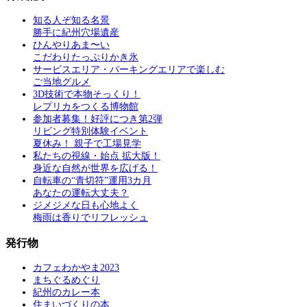
知る人ぞ知る名景
勝手に紀州穴場遺産
ひんやりあま〜い
こだわりたっぷりかき氷
サービスエリア・パーキングエリアで楽しむ
ご当地グルメ
3D技術で本物そっくり！
レプリカをつくる博物館
参加者募集！好評につき第2弾
リビング特別体験イベント
夏休み！ 親子で工場見学
私たちの視線・始点 拡大版！
身近な自然が世界を広げる！
自転車の“青切符”運用3カ月
あなたの運転大丈夫？
ジメジメな日も心地よく
梅雨は香りでリフレッシュ
発行物
カフェわかやま2023
まちぐるめぐり
紀州のカレー本
住まいづくりの本