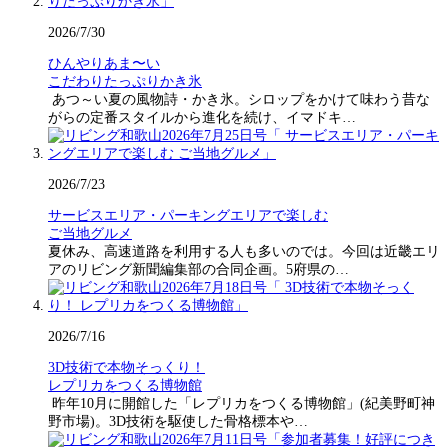
2026/7/30
ひんやりあま〜い
こだわりたっぷりかき氷
あつ～い夏の風物詩・かき氷。シロップをかけて味わう昔な
がらの定番スタイルから進化を続け、イマドキ…
2026/7/23
サービスエリア・パーキングエリアで楽しむ
ご当地グルメ
夏休み、高速道路を利用する人も多いのでは。今回は近畿エリ
アのリビング新聞編集部の合同企画。5府県の…
2026/7/16
3D技術で本物そっくり！
レプリカをつくる博物館
昨年10月に開館した「レプリカをつくる博物館」(紀美野町神
野市場)。3D技術を駆使した骨格標本や…