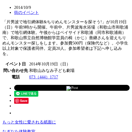
2014/10/9
街のイベント
「片男波で地引網体験&ちりめんモンスターを探そう!」が10月19日
（日）午前9時から開催。午前中、片男波海水浴場（和歌山市和歌浦
南）で地引網体験。午後からはベイサイド和歌浦（同市和歌浦南）
で、和歌山県立自然博物館学芸員の楫（かじ）善継さんを迎えちり
めんモンスター探しをします。参加費500円（保険代など）。小学生
以上対象で保護者同伴。定員20人。参加希望者は下記へ申し込み
を。
イベント日
2014年10月19日（日）
問い合わせ先
和歌山みなみ子ども劇場
電話
073（444）1717
Post
Save
もっと女性に愛される紙面に
なぎなた体験教室