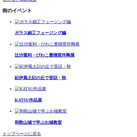
街のイベント
ガラス細工フュージング編
辻沙葉利・びわこ豊積窯作陶展
紀伊風土記の丘で昔話・秋
KATSU作品展
和歌山城で学ぶお城教室
トップページに戻る