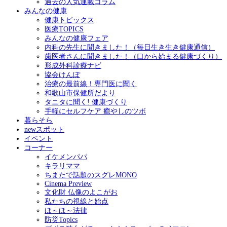
過去の人気連載コラム
みんなの健康
健康トピックス
医療TOPICS
みんなの健康フェア
内科の先生に聞きました！（毎日生き生き健康通信）
歯医者さんに聞きました！（口から始まる健康づくり）
形成外科診療ナビ
協会けんぽ
治療の最前線！専門医に聞く
和歌山市保健所だより
タニタに聞く! 健康づくり
手軽にセルフケア 癒やしのツボ
暮らそら
newスポット
イベント
コーナー
イケメンパパ
キラリママ
ちまたで話題のスグレMONO
Cinema Preview
文化財 仏像のよこがお
私たちの視線と始点
ほ～ほ～法律
防災Topics