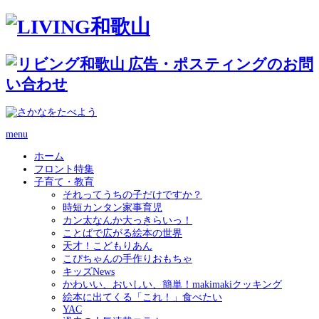
menu
ホーム
フロント特集
子育て・教育
それってうちの子だけですか？
時短カンタン家事育児
カン太なんか大っきらいっ！
ことばで広がる絵本の世界
天才！こどもりあん
こぴちゃんの手作りおもちゃ
キッズNews
かわいい、おいしい、簡単！makimakiクッキング
絵本に出てくる「これ！」食べたい
YAC