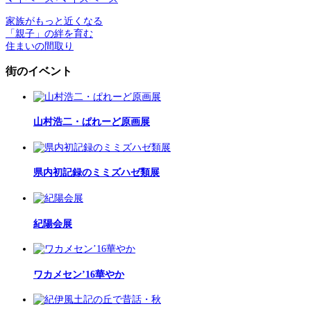
家族がもっと近くなる
「親子」の絆を育む
住まいの間取り
街のイベント
山村浩二・ぱれーど原画展
県内初記録のミミズハゼ類展
紀陽会展
ワカメセン’16華やか