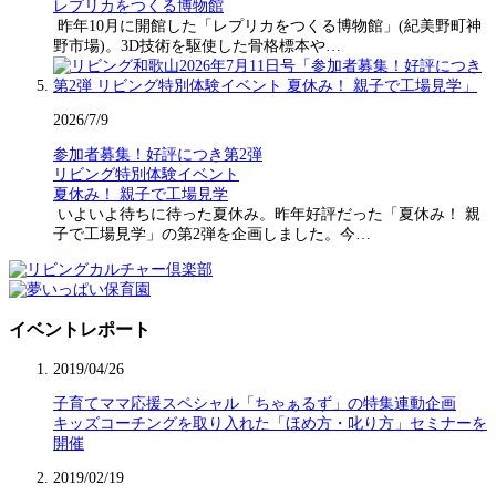
レプリカをつくる博物館
昨年10月に開館した「レプリカをつくる博物館」(紀美野町神
野市場)。3D技術を駆使した骨格標本や…
2026/7/9
参加者募集！好評につき第2弾
リビング特別体験イベント
夏休み！ 親子で工場見学
いよいよ待ちに待った夏休み。昨年好評だった「夏休み！ 親
子で工場見学」の第2弾を企画しました。今…
イベントレポート
2019/04/26
子育てママ応援スペシャル「ちゃぁるず」の特集連動企画
キッズコーチングを取り入れた「ほめ方・叱り方」セミナーを
開催
2019/02/19