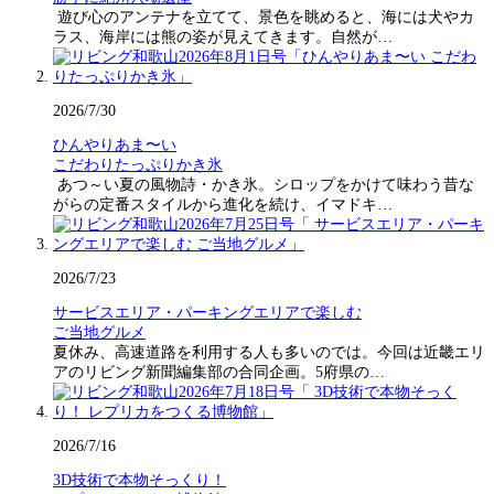
遊び心のアンテナを立てて、景色を眺めると、海には犬やカ
ラス、海岸には熊の姿が見えてきます。自然が…
2026/7/30
ひんやりあま〜い
こだわりたっぷりかき氷
あつ～い夏の風物詩・かき氷。シロップをかけて味わう昔な
がらの定番スタイルから進化を続け、イマドキ…
2026/7/23
サービスエリア・パーキングエリアで楽しむ
ご当地グルメ
夏休み、高速道路を利用する人も多いのでは。今回は近畿エリ
アのリビング新聞編集部の合同企画。5府県の…
2026/7/16
3D技術で本物そっくり！