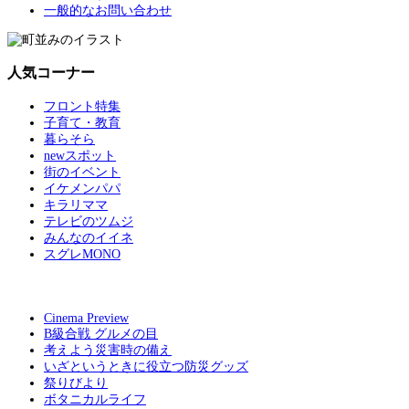
一般的なお問い合わせ
人気コーナー
フロント特集
子育て・教育
暮らそら
newスポット
街のイベント
イケメンパパ
キラリママ
テレビのツムジ
みんなのイイネ
スグレMONO
Cinema Preview
B級合戦 グルメの目
考えよう災害時の備え
いざというときに役立つ防災グッズ
祭りびより
ボタニカルライフ