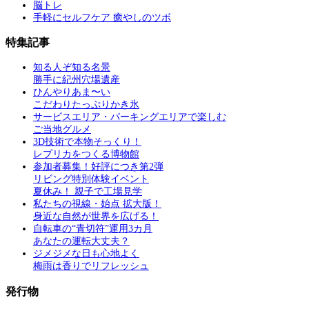
脳トレ
手軽にセルフケア 癒やしのツボ
特集記事
知る人ぞ知る名景
勝手に紀州穴場遺産
ひんやりあま〜い
こだわりたっぷりかき氷
サービスエリア・パーキングエリアで楽しむ
ご当地グルメ
3D技術で本物そっくり！
レプリカをつくる博物館
参加者募集！好評につき第2弾
リビング特別体験イベント
夏休み！ 親子で工場見学
私たちの視線・始点 拡大版！
身近な自然が世界を広げる！
自転車の“青切符”運用3カ月
あなたの運転大丈夫？
ジメジメな日も心地よく
梅雨は香りでリフレッシュ
発行物