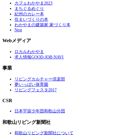
カフェわかやま2023
まちぐるめぐり
紀州のカレー本
住まいづくりの本
わかやまの建築家 家づくり本
Nest
Webメディア
ロカルわかやま
求人情報GOOD-JOB-NAVI
事業
リビングカルチャー倶楽部
夢いっぱい保育園
リビングフェスタ2017
CSR
日本宇宙少年団和歌山分団
和歌山リビング新聞社
和歌山リビング新聞社について