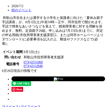
2026/7/2
街のイベント
和歌山市在住または通学する小学生と保護者に向けた「夏休み親子
手話講座」が、8月1日(土)午前10時～正午、同市役所で開かれます。
手話で簡単なあいさつなどを覚えて、聴覚障害者に対する理解を深
めます。無料。定員親子20組。申し込みは7月15日(水)までに、所定
の申込用紙(市役所障害者支援課窓口、または同市ホームページより
ダウンロード)に必要事項を記入の上、郵送やファクスなどで(必
着)。
イベント期間
8月1日(土)
問い合わせ
和歌山市役所障害者支援課
073(435)1060
電話番号
073(431)2840
6月26日現在の情報です
Post
Save
マイペース+マイスペース