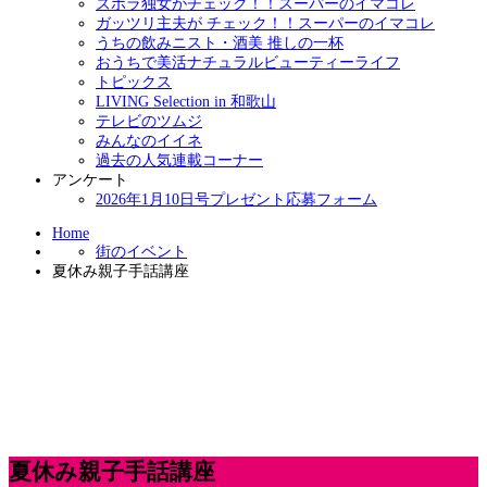
ズボラ独女がチェック！！スーパーのイマコレ
ガッツリ主夫が チェック！！スーパーのイマコレ
うちの飲みニスト・酒美 推しの一杯
おうちで美活ナチュラルビューティーライフ
トピックス
LIVING Selection in 和歌山
テレビのツムジ
みんなのイイネ
過去の人気連載コーナー
アンケート
2026年1月10日号プレゼント応募フォーム
Home
街のイベント
夏休み親子手話講座
夏休み親子手話講座