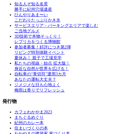
知る人ぞ知る名景
勝手に紀州穴場遺産
ひんやりあま〜い
こだわりたっぷりかき氷
サービスエリア・パーキングエリアで楽しむ
ご当地グルメ
3D技術で本物そっくり！
レプリカをつくる博物館
参加者募集！好評につき第2弾
リビング特別体験イベント
夏休み！ 親子で工場見学
私たちの視線・始点 拡大版！
身近な自然が世界を広げる！
自転車の“青切符”運用3カ月
あなたの運転大丈夫？
ジメジメな日も心地よく
梅雨は香りでリフレッシュ
発行物
カフェわかやま2023
まちぐるめぐり
紀州のカレー本
住まいづくりの本
わかやまの建築家 家づくり本