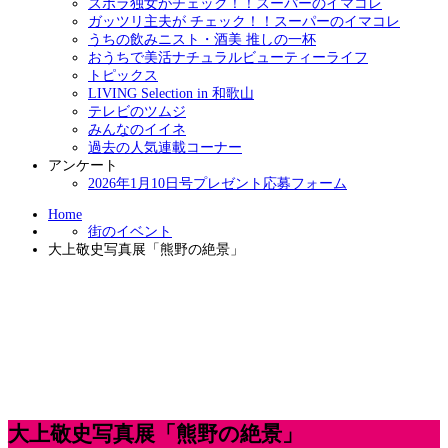
ズボラ独女がチェック！！スーパーのイマコレ
ガッツリ主夫が チェック！！スーパーのイマコレ
うちの飲みニスト・酒美 推しの一杯
おうちで美活ナチュラルビューティーライフ
トピックス
LIVING Selection in 和歌山
テレビのツムジ
みんなのイイネ
過去の人気連載コーナー
アンケート
2026年1月10日号プレゼント応募フォーム
Home
街のイベント
大上敬史写真展「熊野の絶景」
大上敬史写真展「熊野の絶景」