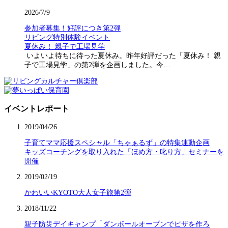
2026/7/9
参加者募集！好評につき第2弾
リビング特別体験イベント
夏休み！ 親子で工場見学
いよいよ待ちに待った夏休み。昨年好評だった「夏休み！ 親
子で工場見学」の第2弾を企画しました。今…
イベントレポート
2019/04/26
子育てママ応援スペシャル「ちゃぁるず」の特集連動企画
キッズコーチングを取り入れた「ほめ方・叱り方」セミナーを
開催
2019/02/19
かわいいKYOTO大人女子旅第2弾
2018/11/22
親子防災デイキャンプ「ダンボールオーブンでピザを作ろ