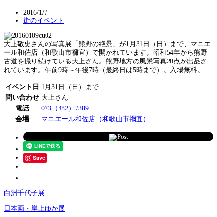
2016/1/7
街のイベント
大上敬史さんの写真展「熊野の絶景」が1月31日（日）まで、マニエ
ール和佐店（和歌山市禰宜）で開かれています。昭和54年から熊野
古道を撮り続けている大上さん。熊野地方の風景写真20点が出品さ
れています。午前9時～午後7時（最終日は5時まで）。入場無料。
イベント日
1月31日（日）まで
問い合わせ
大上さん
電話
073（482）7389
会場
マニエール和佐店（和歌山市禰宜）
Post
Save
白洲千代子展
日本画・岸上ゆか展