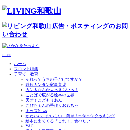
menu
ホーム
フロント特集
子育て・教育
それってうちの子だけですか？
時短カンタン家事育児
カン太なんか大っきらいっ！
ことばで広がる絵本の世界
天才！こどもりあん
こぴちゃんの手作りおもちゃ
キッズNews
かわいい、おいしい、簡単！makimakiクッキング
絵本に出てくる「これ！」食べたい
YAC