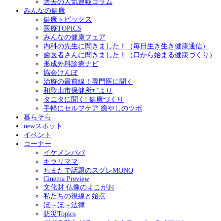
過去の人気連載コラム
みんなの健康
健康トピックス
医療TOPICS
みんなの健康フェア
内科の先生に聞きました！（毎日生き生き健康通信）
歯医者さんに聞きました！（口から始まる健康づくり）
形成外科診療ナビ
協会けんぽ
治療の最前線！専門医に聞く
和歌山市保健所だより
タニタに聞く! 健康づくり
手軽にセルフケア 癒やしのツボ
暮らそら
newスポット
イベント
コーナー
イケメンパパ
キラリママ
ちまたで話題のスグレMONO
Cinema Preview
文化財 仏像のよこがお
私たちの視線と始点
ほ～ほ～法律
防災Topics