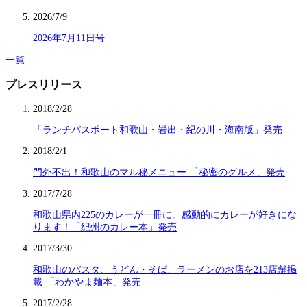
2026/7/9
2026年7月11日号
一覧
プレスリリース
2018/2/28
「ランチパスポート和歌山・岩出・紀の川・海南版」発売
2018/2/1
門外不出！和歌山のマル秘メニュー 「秘密のグルメ」発売
2017/7/28
和歌山県内225のカレーが一冊に。感動的にカレーが好きにな
ります！「紀州のカレー本」発売
2017/3/30
和歌山のパスタ、うどん・そば、ラーメンのお店を213店舗掲
載 「わかやま麺本」発売
2017/2/28