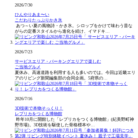
2026/7/30
ひんやりあま〜い
こだわりたっぷりかき氷
あつ～い夏の風物詩・かき氷。シロップをかけて味わう昔な
がらの定番スタイルから進化を続け、イマドキ…
2026/7/23
サービスエリア・パーキングエリアで楽しむ
ご当地グルメ
夏休み、高速道路を利用する人も多いのでは。今回は近畿エリ
アのリビング新聞編集部の合同企画。5府県の…
2026/7/16
3D技術で本物そっくり！
レプリカをつくる博物館
昨年10月に開館した「レプリカをつくる博物館」(紀美野町神
野市場)。3D技術を駆使した骨格標本や…