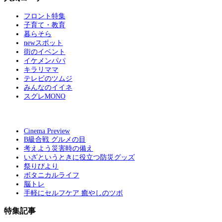
フロント特集
子育て・教育
暮らそら
newスポット
街のイベント
イケメンパパ
キラリママ
テレビのツムジ
みんなのイイネ
スグレMONO
Cinema Preview
B級合戦 グルメの目
考えよう災害時の備え
いざというときに役立つ防災グッズ
祭りびより
ボタニカルライフ
脳トレ
手軽にセルフケア 癒やしのツボ
特集記事