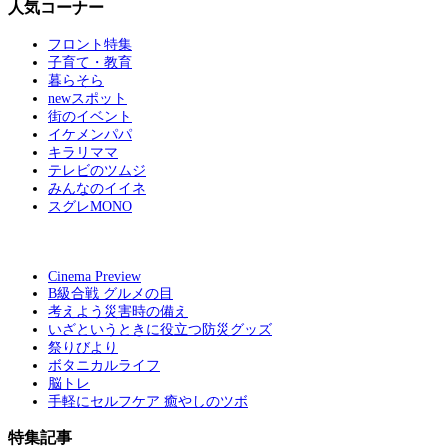
人気コーナー
フロント特集
子育て・教育
暮らそら
newスポット
街のイベント
イケメンパパ
キラリママ
テレビのツムジ
みんなのイイネ
スグレMONO
Cinema Preview
B級合戦 グルメの目
考えよう災害時の備え
いざというときに役立つ防災グッズ
祭りびより
ボタニカルライフ
脳トレ
手軽にセルフケア 癒やしのツボ
特集記事