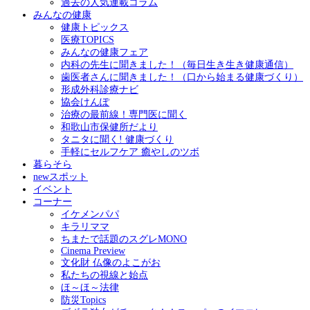
過去の人気連載コラム
みんなの健康
健康トピックス
医療TOPICS
みんなの健康フェア
内科の先生に聞きました！（毎日生き生き健康通信）
歯医者さんに聞きました！（口から始まる健康づくり）
形成外科診療ナビ
協会けんぽ
治療の最前線！専門医に聞く
和歌山市保健所だより
タニタに聞く! 健康づくり
手軽にセルフケア 癒やしのツボ
暮らそら
newスポット
イベント
コーナー
イケメンパパ
キラリママ
ちまたで話題のスグレMONO
Cinema Preview
文化財 仏像のよこがお
私たちの視線と始点
ほ～ほ～法律
防災Topics