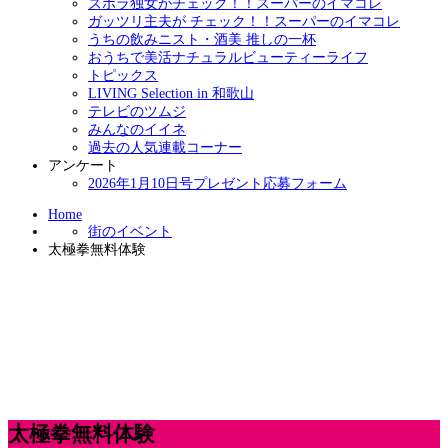
ズボラ独女がチェック！！スーパーのイマコレ
ガッツリ主夫が チェック！！スーパーのイマコレ
うちの飲みニスト・酒美 推しの一杯
おうちで美活ナチュラルビューティーライフ
トピックス
LIVING Selection in 和歌山
テレビのツムジ
みんなのイイネ
過去の人気連載コーナー
アンケート
2026年1月10日号プレゼント応募フォーム
Home
街のイベント
太極拳無料体験
太極拳無料体験