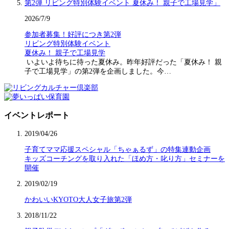
2026/7/9
参加者募集！好評につき第2弾
リビング特別体験イベント
夏休み！ 親子で工場見学
いよいよ待ちに待った夏休み。昨年好評だった「夏休み！ 親
子で工場見学」の第2弾を企画しました。今…
イベントレポート
2019/04/26
子育てママ応援スペシャル「ちゃぁるず」の特集連動企画
キッズコーチングを取り入れた「ほめ方・叱り方」セミナーを
開催
2019/02/19
かわいいKYOTO大人女子旅第2弾
2018/11/22