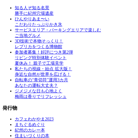
知る人ぞ知る名景
勝手に紀州穴場遺産
ひんやりあま〜い
こだわりたっぷりかき氷
サービスエリア・パーキングエリアで楽しむ
ご当地グルメ
3D技術で本物そっくり！
レプリカをつくる博物館
参加者募集！好評につき第2弾
リビング特別体験イベント
夏休み！ 親子で工場見学
私たちの視線・始点 拡大版！
身近な自然が世界を広げる！
自転車の“青切符”運用3カ月
あなたの運転大丈夫？
ジメジメな日も心地よく
梅雨は香りでリフレッシュ
発行物
カフェわかやま2023
まちぐるめぐり
紀州のカレー本
住まいづくりの本