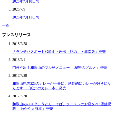
2026年7月18日号
2026/7/9
2026年7月11日号
一覧
プレスリリース
2018/2/28
「ランチパスポート和歌山・岩出・紀の川・海南版」発売
2018/2/1
門外不出！和歌山のマル秘メニュー 「秘密のグルメ」発売
2017/7/28
和歌山県内225のカレーが一冊に。感動的にカレーが好きにな
ります！「紀州のカレー本」発売
2017/3/30
和歌山のパスタ、うどん・そば、ラーメンのお店を213店舗掲
載 「わかやま麺本」発売