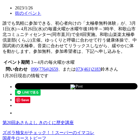
2023/1/26
街のイベント
誰でも気軽に参加できる、初心者向けの「太極拳無料体験」が、3月
1日(水)～4月26日(水)の毎週火曜か水曜午後1時半～3時半、和歌山市
北コミュニティセンター(同市直川)で全8回実施。和歌山楽楽太極拳
倶楽部(くらぶ)主催。ゆっくりと呼吸に合わせて行う健康体操で、中
国武術の太極拳。音楽に合わせてリラックスしながら、緩やかに体
を動かします。参加無料。参加希望者は、下記へ申し込みを。
イベント期間
3～4月の毎火曜か水曜
問い合わせ
090(7764)2659
、または
073(461)2183
鈴木さん
1月20日現在の情報です
Post
Save
第20回あさもよし きのくに歴史講座
ズボラ独女がチェック！！スーパーのイマコレ
国産牛ローストビーフ