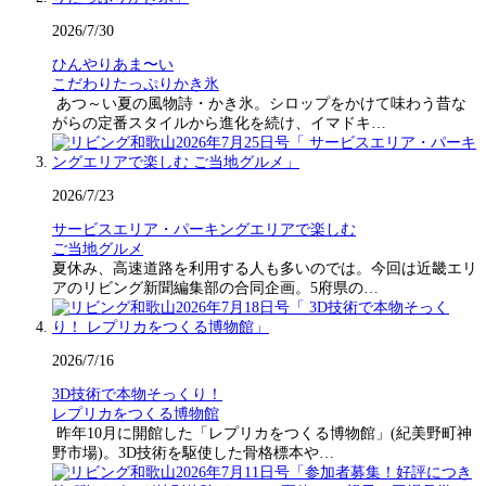
2026/7/30
ひんやりあま〜い
こだわりたっぷりかき氷
あつ～い夏の風物詩・かき氷。シロップをかけて味わう昔な
がらの定番スタイルから進化を続け、イマドキ…
2026/7/23
サービスエリア・パーキングエリアで楽しむ
ご当地グルメ
夏休み、高速道路を利用する人も多いのでは。今回は近畿エリ
アのリビング新聞編集部の合同企画。5府県の…
2026/7/16
3D技術で本物そっくり！
レプリカをつくる博物館
昨年10月に開館した「レプリカをつくる博物館」(紀美野町神
野市場)。3D技術を駆使した骨格標本や…