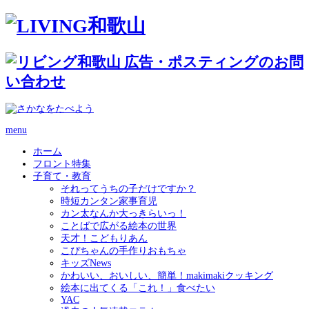
menu
ホーム
フロント特集
子育て・教育
それってうちの子だけですか？
時短カンタン家事育児
カン太なんか大っきらいっ！
ことばで広がる絵本の世界
天才！こどもりあん
こぴちゃんの手作りおもちゃ
キッズNews
かわいい、おいしい、簡単！makimakiクッキング
絵本に出てくる「これ！」食べたい
YAC