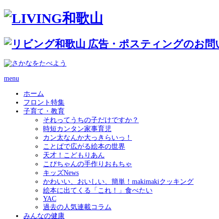
menu
ホーム
フロント特集
子育て・教育
それってうちの子だけですか？
時短カンタン家事育児
カン太なんか大っきらいっ！
ことばで広がる絵本の世界
天才！こどもりあん
こぴちゃんの手作りおもちゃ
キッズNews
かわいい、おいしい、簡単！makimakiクッキング
絵本に出てくる「これ！」食べたい
YAC
過去の人気連載コラム
みんなの健康