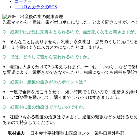
コーナー
ココロとカラダのSOS
先輩ママから「産後、歯がボロボロになった」とよく聞きますが、本
Q 妊娠中は胎児に栄養をとられるので、歯が悪くなると聞きますが
A そんなことはありません。乳歯、永久歯は、胎児のうちに元にな
粗しょう症のようにスカスカになったりはしません。
Q では、どうして昔から言われるのですか。
A 理由は大きく分けて2つ考えられます。一つは「つわり」などで
な育児により、歯磨きができなかったり、虫歯になっても歯科を受診
Q 妊娠中、産後の歯みがきのポイントは？
A 一度で全体を磨こうとせず、短い時間でも良いので、歯磨きを繰
し、アゴや舌を動かして、隅々までしっかりゆすぎましょう。
Q 妊娠中に歯の治療はできないのですか。
A 妊娠中もある程度の治療はできます。過度の緊張などを避けるた
あるので持参してください。
取材協力
日本赤十字社和歌山医療センター歯科口腔外科部