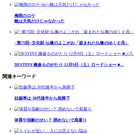
梅雨のロケ
敵は天気だけじゃなかった
−第75回−文化財 仏像のよこがお「盗まれた仏像のゆくえ④」
DESTINY 鎌倉ものがたり 12月9日（土）ロードショー ■…
関連キーワード
妊娠率は 30代後半から急降下
体質や加齢のせい？ 諦めないで肩凝り