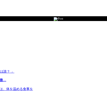
Post
は誰…