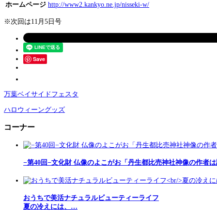
ホームページ
http://www2.kankyo.ne.jp/nisseki-w/
※次回は11月5日号
Save
万葉ベイサイドフェスタ
ハロウィーングッズ
コーナー
−第40回−文化財 仏像のよこがお「丹生都比売神社神像の作者
おうちで美活ナチュラルビューティーライフ
夏の冷えには、…