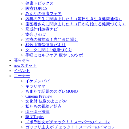
健康トピックス
医療TOPICS
みんなの健康フェア
内科の先生に聞きました！（毎日生き生き健康通信）
歯医者さんに聞きました！（口から始まる健康づくり）
形成外科診療ナビ
協会けんぽ
治療の最前線！専門医に聞く
和歌山市保健所だより
タニタに聞く! 健康づくり
手軽にセルフケア 癒やしのツボ
暮らそら
newスポット
イベント
コーナー
イケメンパパ
キラリママ
ちまたで話題のスグレMONO
Cinema Preview
文化財 仏像のよこがお
私たちの視線と始点
ほ～ほ～法律
防災Topics
ズボラ独女がチェック！！スーパーのイマコレ
ガッツリ主夫が チェック！！スーパーのイマコレ