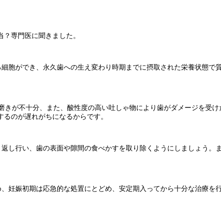
当？専門医に聞きました。
。
る細胞ができ、永久歯への生え変わり時期までに摂取された栄養状態で
歯磨きが不十分、また、酸性度の高い吐しゃ物により歯がダメージを受け
するのが遅れがちになるからです。
り返し行い、歯の表面や隙間の食べかすを取り除くようにしましょう。
め、妊娠初期は応急的な処置にとどめ、安定期入ってから十分な治療を