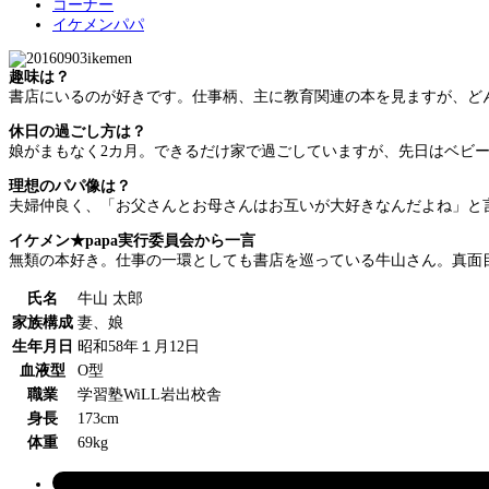
コーナー
イケメンパパ
趣味は？
書店にいるのが好きです。仕事柄、主に教育関連の本を見ますが、ど
休日の過ごし方は？
娘がまもなく2カ月。できるだけ家で過ごしていますが、先日はベビ
理想のパパ像は？
夫婦仲良く、「お父さんとお母さんはお互いが大好きなんだよね」と
イケメン★papa実行委員会から一言
無類の本好き。仕事の一環としても書店を巡っている牛山さん。真面
氏名
牛山 太郎
家族構成
妻、娘
生年月日
昭和58年１月12日
血液型
O型
職業
学習塾WiLL岩出校舎
身長
173cm
体重
69kg