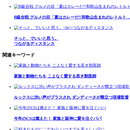
B級合戦 グルメの目「夏はカレーだ!!和歌山生まれのレトルト 
そっと、でいいと思う。
つながるディスタンス
関連キーワード
家族と動物たちを こよなく愛する若き獣医師
ルックスに渋い声がプラスされ ダンディーさが際立つ現場監督
今年のCSは燃えた！ 家族と阪神に愛を注ぐパパ