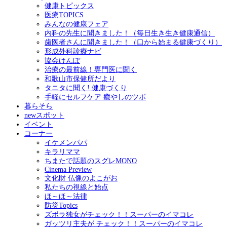
健康トピックス
医療TOPICS
みんなの健康フェア
内科の先生に聞きました！（毎日生き生き健康通信）
歯医者さんに聞きました！（口から始まる健康づくり）
形成外科診療ナビ
協会けんぽ
治療の最前線！専門医に聞く
和歌山市保健所だより
タニタに聞く! 健康づくり
手軽にセルフケア 癒やしのツボ
暮らそら
newスポット
イベント
コーナー
イケメンパパ
キラリママ
ちまたで話題のスグレMONO
Cinema Preview
文化財 仏像のよこがお
私たちの視線と始点
ほ～ほ～法律
防災Topics
ズボラ独女がチェック！！スーパーのイマコレ
ガッツリ主夫が チェック！！スーパーのイマコレ