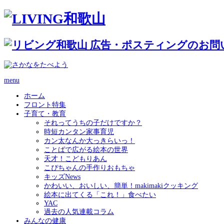
menu
ホーム
フロント特集
子育て・教育
それってうちの子だけですか？
時短カンタン家事育児
カン太なんか大っきらいっ！
ことばで広がる絵本の世界
天才！こどもりあん
こぴちゃんの手作りおもちゃ
キッズNews
かわいい、おいしい、簡単！makimakiクッキング
絵本に出てくる「これ！」食べたい
YAC
過去の人気連載コラム
みんなの健康