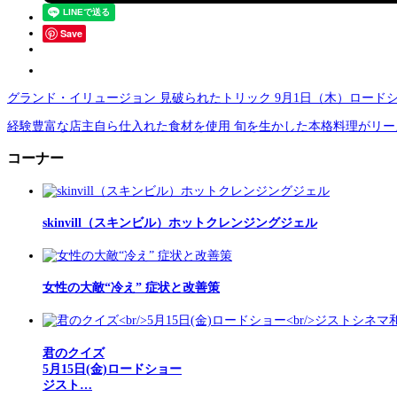
Save
グランド・イリュージョン 見破られたトリック 9月1日（木）ロード
経験豊富な店主自ら仕入れた食材を使用 旬を生かした本格料理がリー
コーナー
skinvill（スキンビル）ホットクレンジングジェル
女性の大敵“冷え” 症状と改善策
君のクイズ
5月15日(金)ロードショー
ジスト…