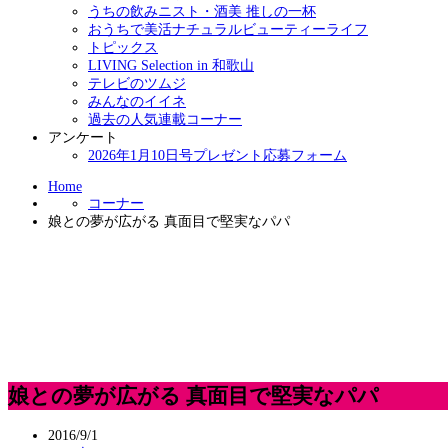
うちの飲みニスト・酒美 推しの一杯
おうちで美活ナチュラルビューティーライフ
トピックス
LIVING Selection in 和歌山
テレビのツムジ
みんなのイイネ
過去の人気連載コーナー
アンケート
2026年1月10日号プレゼント応募フォーム
Home
コーナー
娘との夢が広がる 真面目で堅実なパパ
娘との夢が広がる 真面目で堅実なパパ
2016/9/1