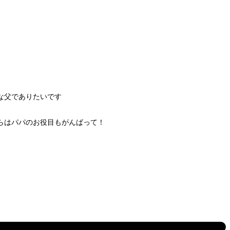
な父でありたいです
らはパパのお役目もがんばって！