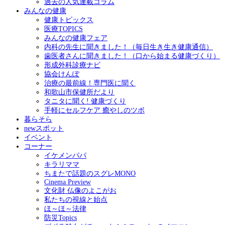
過去の人気連載コラム
みんなの健康
健康トピックス
医療TOPICS
みんなの健康フェア
内科の先生に聞きました！（毎日生き生き健康通信）
歯医者さんに聞きました！（口から始まる健康づくり）
形成外科診療ナビ
協会けんぽ
治療の最前線！専門医に聞く
和歌山市保健所だより
タニタに聞く! 健康づくり
手軽にセルフケア 癒やしのツボ
暮らそら
newスポット
イベント
コーナー
イケメンパパ
キラリママ
ちまたで話題のスグレMONO
Cinema Preview
文化財 仏像のよこがお
私たちの視線と始点
ほ～ほ～法律
防災Topics