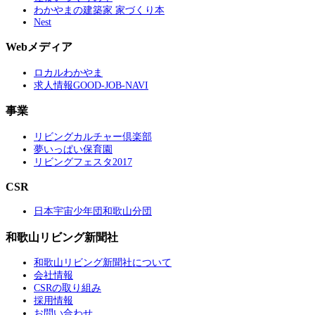
わかやまの建築家 家づくり本
Nest
Webメディア
ロカルわかやま
求人情報GOOD-JOB-NAVI
事業
リビングカルチャー倶楽部
夢いっぱい保育園
リビングフェスタ2017
CSR
日本宇宙少年団和歌山分団
和歌山リビング新聞社
和歌山リビング新聞社について
会社情報
CSRの取り組み
採用情報
お問い合わせ