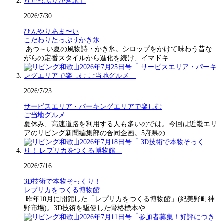
2026/7/30
ひんやりあま〜い
こだわりたっぷりかき氷
あつ～い夏の風物詩・かき氷。シロップをかけて味わう昔な
がらの定番スタイルから進化を続け、イマドキ…
2026/7/23
サービスエリア・パーキングエリアで楽しむ
ご当地グルメ
夏休み、高速道路を利用する人も多いのでは。今回は近畿エリ
アのリビング新聞編集部の合同企画。5府県の…
2026/7/16
3D技術で本物そっくり！
レプリカをつくる博物館
昨年10月に開館した「レプリカをつくる博物館」(紀美野町神
野市場)。3D技術を駆使した骨格標本や…