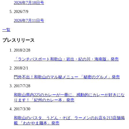
2026年7月18日号
2026/7/9
2026年7月11日号
一覧
プレスリリース
2018/2/28
「ランチパスポート和歌山・岩出・紀の川・海南版」発売
2018/2/1
門外不出！和歌山のマル秘メニュー 「秘密のグルメ」発売
2017/7/28
和歌山県内225のカレーが一冊に。感動的にカレーが好きにな
ります！「紀州のカレー本」発売
2017/3/30
和歌山のパスタ、うどん・そば、ラーメンのお店を213店舗掲
載 「わかやま麺本」発売