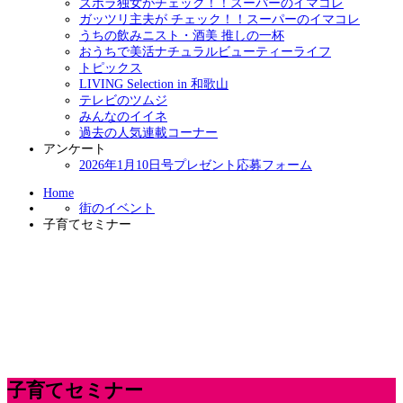
ズボラ独女がチェック！！スーパーのイマコレ
ガッツリ主夫が チェック！！スーパーのイマコレ
うちの飲みニスト・酒美 推しの一杯
おうちで美活ナチュラルビューティーライフ
トピックス
LIVING Selection in 和歌山
テレビのツムジ
みんなのイイネ
過去の人気連載コーナー
アンケート
2026年1月10日号プレゼント応募フォーム
Home
街のイベント
子育てセミナー
子育てセミナー