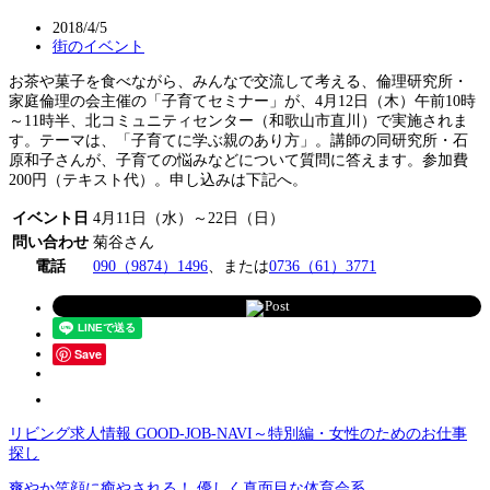
2018/4/5
街のイベント
お茶や菓子を食べながら、みんなで交流して考える、倫理研究所・
家庭倫理の会主催の「子育てセミナー」が、4月12日（木）午前10時
～11時半、北コミュニティセンター（和歌山市直川）で実施されま
す。テーマは、「子育てに学ぶ親のあり方」。講師の同研究所・石
原和子さんが、子育ての悩みなどについて質問に答えます。参加費
200円（テキスト代）。申し込みは下記へ。
イベント日
4月11日（水）～22日（日）
問い合わせ
菊谷さん
電話
090（9874）1496
、または
0736（61）3771
Post
Save
リビング求人情報 GOOD-JOB-NAVI～特別編・女性のためのお仕事
探し
爽やか笑顔に癒やされる！ 優しく真面目な体育会系