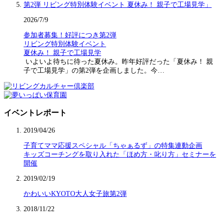
2026/7/9
参加者募集！好評につき第2弾
リビング特別体験イベント
夏休み！ 親子で工場見学
いよいよ待ちに待った夏休み。昨年好評だった「夏休み！ 親
子で工場見学」の第2弾を企画しました。今…
イベントレポート
2019/04/26
子育てママ応援スペシャル「ちゃぁるず」の特集連動企画
キッズコーチングを取り入れた「ほめ方・叱り方」セミナーを
開催
2019/02/19
かわいいKYOTO大人女子旅第2弾
2018/11/22