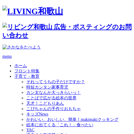
menu
ホーム
フロント特集
子育て・教育
それってうちの子だけですか？
時短カンタン家事育児
カン太なんか大っきらいっ！
ことばで広がる絵本の世界
天才！こどもりあん
こぴちゃんの手作りおもちゃ
キッズNews
かわいい、おいしい、簡単！makimakiクッキング
絵本に出てくる「これ！」食べたい
YAC