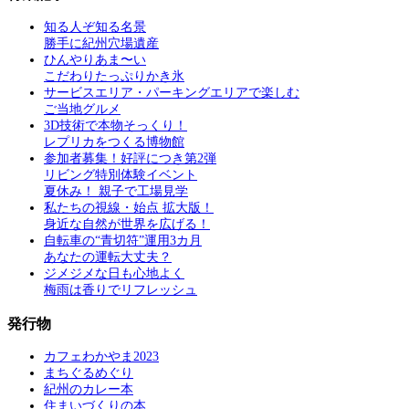
知る人ぞ知る名景
勝手に紀州穴場遺産
ひんやりあま〜い
こだわりたっぷりかき氷
サービスエリア・パーキングエリアで楽しむ
ご当地グルメ
3D技術で本物そっくり！
レプリカをつくる博物館
参加者募集！好評につき第2弾
リビング特別体験イベント
夏休み！ 親子で工場見学
私たちの視線・始点 拡大版！
身近な自然が世界を広げる！
自転車の“青切符”運用3カ月
あなたの運転大丈夫？
ジメジメな日も心地よく
梅雨は香りでリフレッシュ
発行物
カフェわかやま2023
まちぐるめぐり
紀州のカレー本
住まいづくりの本