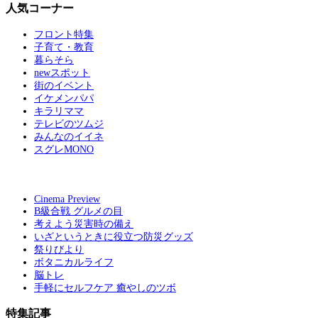
人気コーナー
フロント特集
子育て・教育
暮らそら
newスポット
街のイベント
イケメンパパ
キラリママ
テレビのツムジ
みんなのイイネ
スグレMONO
Cinema Preview
B級合戦 グルメの目
考えよう災害時の備え
いざというときに役立つ防災グッズ
祭りびより
ボタニカルライフ
脳トレ
手軽にセルフケア 癒やしのツボ
特集記事