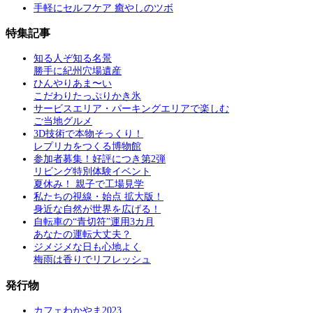
手軽にセルフケア 癒やしのツボ
特集記事
知る人ぞ知る名景
勝手に紀州穴場遺産
ひんやりあま〜い
こだわりたっぷりかき氷
サービスエリア・パーキングエリアで楽しむ
ご当地グルメ
3D技術で本物そっくり！
レプリカをつくる博物館
参加者募集！好評につき第2弾
リビング特別体験イベント
夏休み！ 親子で工場見学
私たちの視線・始点 拡大版！
身近な自然が世界を広げる！
自転車の“青切符”運用3カ月
あなたの運転大丈夫？
ジメジメな日も心地よく
梅雨は香りでリフレッシュ
発行物
カフェわかやま2023