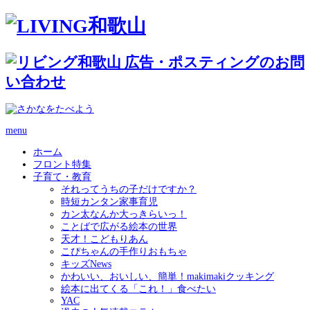
menu
ホーム
フロント特集
子育て・教育
それってうちの子だけですか？
時短カンタン家事育児
カン太なんか大っきらいっ！
ことばで広がる絵本の世界
天才！こどもりあん
こぴちゃんの手作りおもちゃ
キッズNews
かわいい、おいしい、簡単！makimakiクッキング
絵本に出てくる「これ！」食べたい
YAC