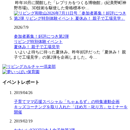
昨年10月に開館した「レプリカをつくる博物館」(紀美野町神
野市場)。3D技術を駆使した骨格標本や…
2026/7/9
参加者募集！好評につき第2弾
リビング特別体験イベント
夏休み！ 親子で工場見学
いよいよ待ちに待った夏休み。昨年好評だった「夏休み！ 親
子で工場見学」の第2弾を企画しました。今…
イベントレポート
2019/04/26
子育てママ応援スペシャル「ちゃぁるず」の特集連動企画
キッズコーチングを取り入れた「ほめ方・叱り方」セミナーを
開催
2019/02/19