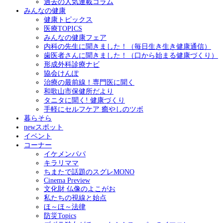
過去の人気連載コラム
みんなの健康
健康トピックス
医療TOPICS
みんなの健康フェア
内科の先生に聞きました！（毎日生き生き健康通信）
歯医者さんに聞きました！（口から始まる健康づくり）
形成外科診療ナビ
協会けんぽ
治療の最前線！専門医に聞く
和歌山市保健所だより
タニタに聞く! 健康づくり
手軽にセルフケア 癒やしのツボ
暮らそら
newスポット
イベント
コーナー
イケメンパパ
キラリママ
ちまたで話題のスグレMONO
Cinema Preview
文化財 仏像のよこがお
私たちの視線と始点
ほ～ほ～法律
防災Topics