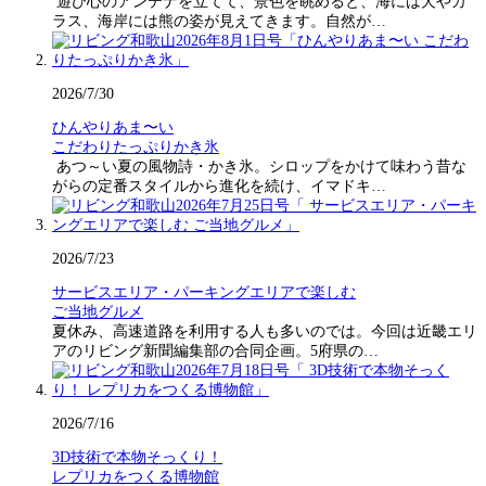
遊び心のアンテナを立てて、景色を眺めると、海には犬やカ
ラス、海岸には熊の姿が見えてきます。自然が…
2026/7/30
ひんやりあま〜い
こだわりたっぷりかき氷
あつ～い夏の風物詩・かき氷。シロップをかけて味わう昔な
がらの定番スタイルから進化を続け、イマドキ…
2026/7/23
サービスエリア・パーキングエリアで楽しむ
ご当地グルメ
夏休み、高速道路を利用する人も多いのでは。今回は近畿エリ
アのリビング新聞編集部の合同企画。5府県の…
2026/7/16
3D技術で本物そっくり！
レプリカをつくる博物館