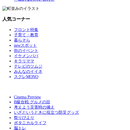
人気コーナー
フロント特集
子育て・教育
暮らそら
newスポット
街のイベント
イケメンパパ
キラリママ
テレビのツムジ
みんなのイイネ
スグレMONO
Cinema Preview
B級合戦 グルメの目
考えよう災害時の備え
いざというときに役立つ防災グッズ
祭りびより
ボタニカルライフ
脳トレ