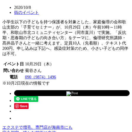
2020/10/8
街のイベント
小学生以下の子どもを持つ保護者を対象とした、家庭倫理の会和歌
山支部の「子育てセミナー」が、10月29日（木）午前10時～11時
半、和歌山市北コミュニティセンター（同市直川）で実施。「反抗
期・思春期の子どもの向き合い方」をテーマに、倫理研究所講師・
髙井晶子さんと一緒に考えます。定員10人（先着順）。テキスト代
200円。申し込みは下記へ。感染症対策のため、小さい子どもの同伴
は不可。
イベント日
10月29日（木）
問い合わせ
菊谷さん
電話
090（9874）1496
※10月2日現在の情報です
Post
Save
エクステで増毛、専門店が海南市にも