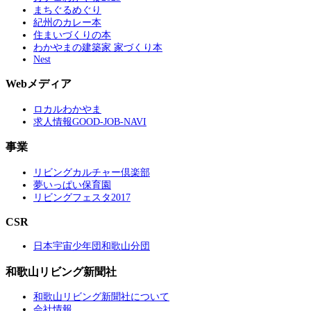
まちぐるめぐり
紀州のカレー本
住まいづくりの本
わかやまの建築家 家づくり本
Nest
Webメディア
ロカルわかやま
求人情報GOOD-JOB-NAVI
事業
リビングカルチャー倶楽部
夢いっぱい保育園
リビングフェスタ2017
CSR
日本宇宙少年団和歌山分団
和歌山リビング新聞社
和歌山リビング新聞社について
会社情報