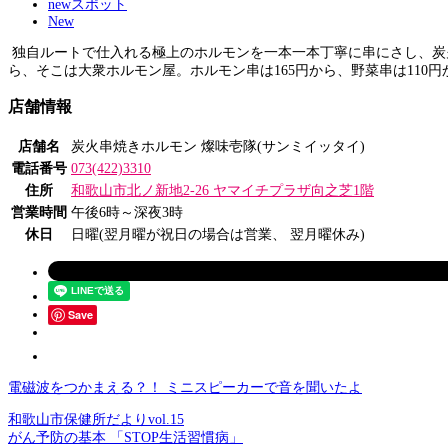
newスポット
New
独自ルートで仕入れる極上のホルモンを一本一本丁寧に串にさし、炭
ら、そこは大衆ホルモン屋。ホルモン串は165円から、野菜串は110
店舗情報
店舗名
炭火串焼きホルモン 燦味壱隊(サンミイッタイ)
電話番号
073(422)3310
住所
和歌山市北ノ新地2-26 ヤマイチプラザ向之芝1階
営業時間
午後6時～深夜3時
休日
日曜(翌月曜が祝日の場合は営業、 翌月曜休み)
Save
電磁波をつかまえる？！ ミニスピーカーで音を聞いたよ
和歌山市保健所だよりvol.15
がん予防の基本 「STOP生活習慣病」