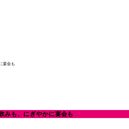
に宴会も
人飲みも、にぎやかに宴会も