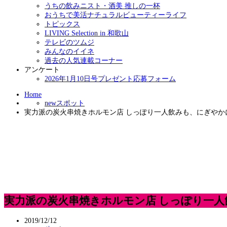
うちの飲みニスト・酒美 推しの一杯
おうちで美活ナチュラルビューティーライフ
トピックス
LIVING Selection in 和歌山
テレビのツムジ
みんなのイイネ
過去の人気連載コーナー
アンケート
2026年1月10日号プレゼント応募フォーム
Home
newスポット
実力派の炭火串焼きホルモン店 しっぽり一人飲みも、にぎやか
実力派の炭火串焼きホルモン店 しっぽり一
2019/12/12