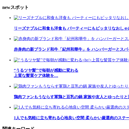
newスポット
リーズナブルに和食も洋食も パーティーにもピッタリなおしゃ
赤身肉の新ブランド和牛「紀州和華牛」を ハンバーガーとスパ
“うるツヤ髪”で毎朝が感動に変わる
上質な髪質ケア体験を…
鶏肉ファンもうならす軍鶏と豆乳の鍋 家族や友人とゆったりと
1人でも気軽に立ち寄れる心地良い空間 柔らかい厳選肉のステ
関連キーワード