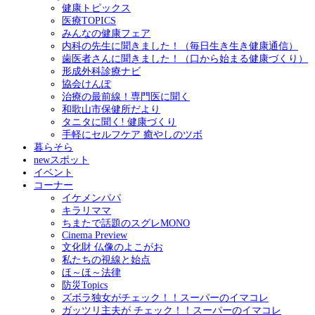
健康トピックス
医療TOPICS
みんなの健康フェア
内科の先生に聞きました！（毎日生き生き健康通信）
歯医者さんに聞きました！（口から始まる健康づくり）
形成外科診療ナビ
協会けんぽ
治療の最前線！専門医に聞く
和歌山市保健所だより
タニタに聞く! 健康づくり
手軽にセルフケア 癒やしのツボ
暮らそら
newスポット
イベント
コーナー
イケメンパパ
キラリママ
ちまたで話題のスグレMONO
Cinema Preview
文化財 仏像のよこがお
私たちの視線と始点
ほ～ほ～法律
防災Topics
ズボラ独女がチェック！！スーパーのイマコレ
ガッツリ主夫が チェック！！スーパーのイマコレ