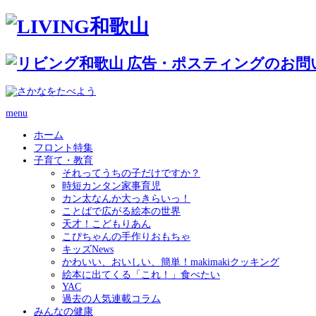
menu
ホーム
フロント特集
子育て・教育
それってうちの子だけですか？
時短カンタン家事育児
カン太なんか大っきらいっ！
ことばで広がる絵本の世界
天才！こどもりあん
こぴちゃんの手作りおもちゃ
キッズNews
かわいい、おいしい、簡単！makimakiクッキング
絵本に出てくる「これ！」食べたい
YAC
過去の人気連載コラム
みんなの健康