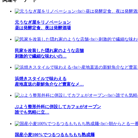
元うなぎ屋をリノベーション
昼は発酵定食、夜は発酵酒場
民家を改装した隠れ家のような店舗
刺激的で繊細な味わいの…
浜焼きスタイルで味わえる
産地直送の新鮮魚介など豊富なメ…
ぶよう整形外科に併設してカフェがオープン
誰でも気軽に立…
国産小麦100%でつるつるもちもち熟成麺