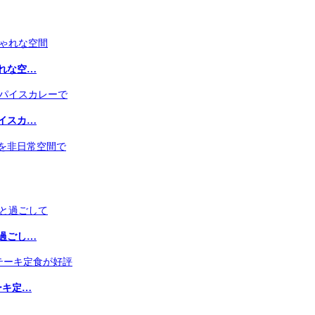
れな空…
イスカ…
過ごし…
ーキ定…