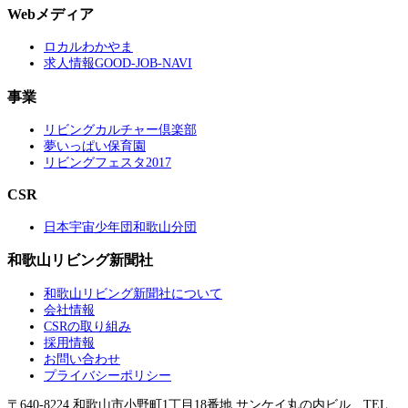
Webメディア
ロカルわかやま
求人情報GOOD-JOB-NAVI
事業
リビングカルチャー倶楽部
夢いっぱい保育園
リビングフェスタ2017
CSR
日本宇宙少年団和歌山分団
和歌山リビング新聞社
和歌山リビング新聞社について
会社情報
CSRの取り組み
採用情報
お問い合わせ
プライバシーポリシー
〒640-8224 和歌山市小野町1丁目18番地 サンケイ丸の内ビル TEL