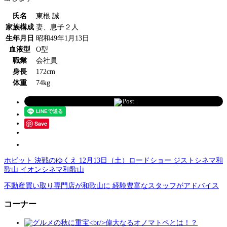
氏名
東根 誠
家族構成
妻、息子２人
生年月日
昭和49年1月13日
血液型
O型
職業
会社員
身長
172cm
体重
74kg
Post
Save
ホビット 決戦のゆくえ 12月13日（土）ロードショー ジストシネマ和
歌山 イオンシネマ和歌山
不動産買い取り専門店が和歌山に 経験豊富なスタッフがアドバイス
コーナー