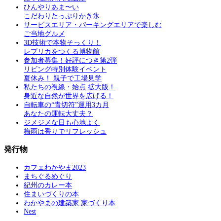
ひんやりあま〜い
こだわりたっぷりかき氷
サービスエリア・パーキングエリアで楽しむ
ご当地グルメ
3D技術で本物そっくり！
レプリカをつくる博物館
参加者募集！好評につき第2弾
リビング特別体験イベント
夏休み！ 親子で工場見学
私たちの視線・始点 拡大版！
身近な自然が世界を広げる！
自転車の“青切符”運用3カ月
あなたの運転大丈夫？
ジメジメな日も心地よく
梅雨は香りでリフレッシュ
発行物
カフェわかやま2023
まちぐるめぐり
紀州のカレー本
住まいづくりの本
わかやまの建築家 家づくり本
Nest