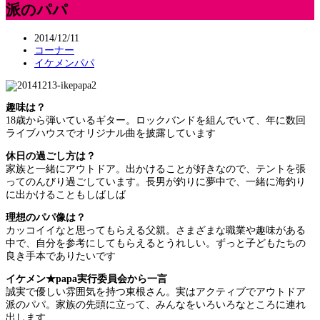
派のパパ
2014/12/11
コーナー
イケメンパパ
趣味は？
18歳から弾いているギター。ロックバンドを組んでいて、年に数回
ライブハウスでオリジナル曲を披露しています
休日の過ごし方は？
家族と一緒にアウトドア。出かけることが好きなので、テントを張
ってのんびり過ごしています。長男が釣りに夢中で、一緒に海釣り
に出かけることもしばしば
理想のパパ像は？
カッコイイなと思ってもらえる父親。さまざまな職業や趣味がある
中で、自分を参考にしてもらえるとうれしい。ずっと子どもたちの
良き手本でありたいです
イケメン★papa実行委員会から一言
誠実で優しい雰囲気を持つ東根さん。実はアクティブでアウトドア
派のパパ。家族の先頭に立って、みんなをいろいろなところに連れ
出します