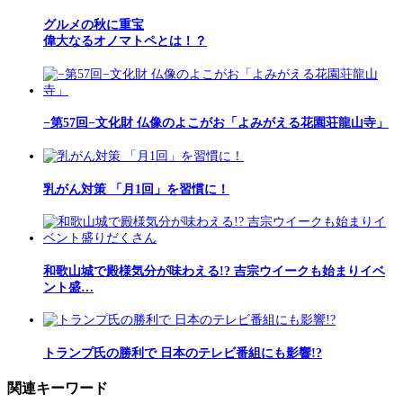
グルメの秋に重宝
偉大なるオノマトペとは！？
−第57回−文化財 仏像のよこがお「よみがえる花園荘龍山寺」
乳がん対策 「月1回」を習慣に！
和歌山城で殿様気分が味わえる!? 吉宗ウイークも始まりイベ
ント盛…
トランプ氏の勝利で 日本のテレビ番組にも影響!?
関連キーワード