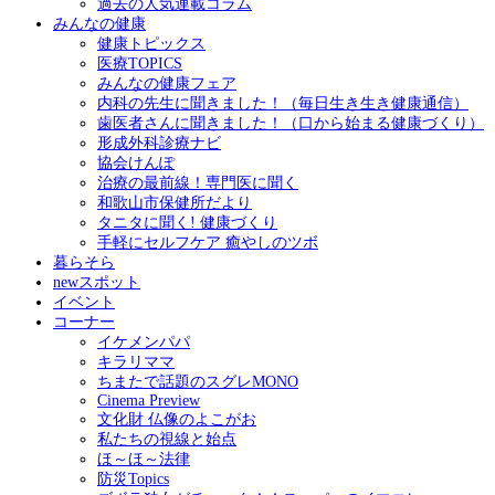
過去の人気連載コラム
みんなの健康
健康トピックス
医療TOPICS
みんなの健康フェア
内科の先生に聞きました！（毎日生き生き健康通信）
歯医者さんに聞きました！（口から始まる健康づくり）
形成外科診療ナビ
協会けんぽ
治療の最前線！専門医に聞く
和歌山市保健所だより
タニタに聞く! 健康づくり
手軽にセルフケア 癒やしのツボ
暮らそら
newスポット
イベント
コーナー
イケメンパパ
キラリママ
ちまたで話題のスグレMONO
Cinema Preview
文化財 仏像のよこがお
私たちの視線と始点
ほ～ほ～法律
防災Topics