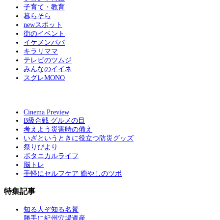
子育て・教育
暮らそら
newスポット
街のイベント
イケメンパパ
キラリママ
テレビのツムジ
みんなのイイネ
スグレMONO
Cinema Preview
B級合戦 グルメの目
考えよう災害時の備え
いざというときに役立つ防災グッズ
祭りびより
ボタニカルライフ
脳トレ
手軽にセルフケア 癒やしのツボ
特集記事
知る人ぞ知る名景
勝手に紀州穴場遺産