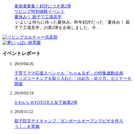
参加者募集！好評につき第2弾
リビング特別体験イベント
夏休み！ 親子で工場見学
いよいよ待ちに待った夏休み。昨年好評だった「夏休み！ 親
子で工場見学」の第2弾を企画しました。今…
イベントレポート
2019/04/26
子育てママ応援スペシャル「ちゃぁるず」の特集連動企画
キッズコーチングを取り入れた「ほめ方・叱り方」セミナーを
開催
2019/02/19
かわいいKYOTO大人女子旅第2弾
2018/11/22
親子防災デイキャンプ「ダンボールオーブンでピザを作ろ
う！」を実施