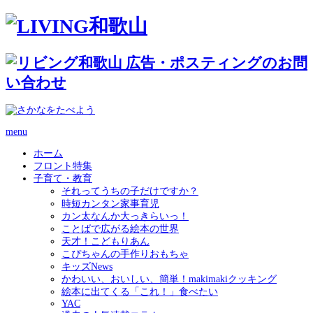
menu
ホーム
フロント特集
子育て・教育
それってうちの子だけですか？
時短カンタン家事育児
カン太なんか大っきらいっ！
ことばで広がる絵本の世界
天才！こどもりあん
こぴちゃんの手作りおもちゃ
キッズNews
かわいい、おいしい、簡単！makimakiクッキング
絵本に出てくる「これ！」食べたい
YAC