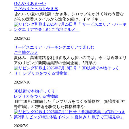
ひんやりあま〜い
こだわりたっぷりかき氷
あつ～い夏の風物詩・かき氷。シロップをかけて味わう昔な
がらの定番スタイルから進化を続け、イマドキ…
2026/7/23
サービスエリア・パーキングエリアで楽しむ
ご当地グルメ
夏休み、高速道路を利用する人も多いのでは。今回は近畿エリ
アのリビング新聞編集部の合同企画。5府県の…
2026/7/16
3D技術で本物そっくり！
レプリカをつくる博物館
昨年10月に開館した「レプリカをつくる博物館」(紀美野町神
野市場)。3D技術を駆使した骨格標本や…
2026/7/9