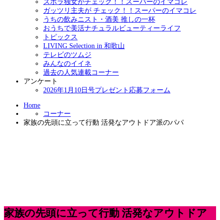
ズボラ独女がチェック！！スーパーのイマコレ
ガッツリ主夫が チェック！！スーパーのイマコレ
うちの飲みニスト・酒美 推しの一杯
おうちで美活ナチュラルビューティーライフ
トピックス
LIVING Selection in 和歌山
テレビのツムジ
みんなのイイネ
過去の人気連載コーナー
アンケート
2026年1月10日号プレゼント応募フォーム
Home
コーナー
家族の先頭に立って行動 活発なアウトドア派のパパ
家族の先頭に立って行動 活発なアウトドア