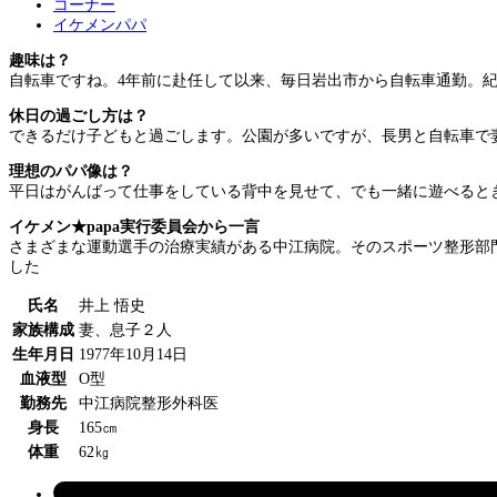
コーナー
イケメンパパ
趣味は？
自転車ですね。4年前に赴任して以来、毎日岩出市から自転車通勤。
休日の過ごし方は？
できるだけ子どもと過ごします。公園が多いですが、長男と自転車で
理想のパパ像は？
平日はがんばって仕事をしている背中を見せて、でも一緒に遊べると
イケメン★papa実行委員会から一言
さまざまな運動選手の治療実績がある中江病院。そのスポーツ整形部
した
氏名
井上 悟史
家族構成
妻、息子２人
生年月日
1977年10月14日
血液型
O型
勤務先
中江病院整形外科医
身長
165㎝
体重
62㎏