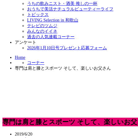
うちの飲みニスト・酒美 推しの一杯
おうちで美活ナチュラルビューティーライフ
トピックス
LIVING Selection in 和歌山
テレビのツムジ
みんなのイイネ
過去の人気連載コーナー
アンケート
2026年1月10日号プレゼント応募フォーム
Home
コーナー
専門は肩と膝とスポーツ そして、楽しいお父さん
専門は肩と膝とスポーツ そして、楽しいお父
2019/6/20