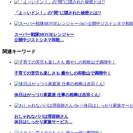
「よ～いドン！」の“間”に隠された秘密とは!?
スーパー戦隊MOVIEレンジャー
公開中ジストシネマ和歌…
関連キーワード
子育ての苦労も楽しさも 癒やしの和歌山で満喫中！
休日はがっつり家庭派 仕事の相棒は吉宗くん!
おしゃれなパパは理容師さん
休日はしっかり家族サービス…