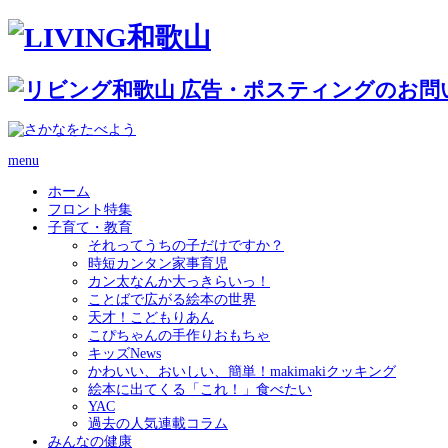
menu
ホーム
フロント特集
子育て・教育
それってうちの子だけですか？
時短カンタン家事育児
カン太なんか大っきらいっ！
ことばで広がる絵本の世界
天才！こどもりあん
こぴちゃんの手作りおもちゃ
キッズNews
かわいい、おいしい、簡単！makimakiクッキング
絵本に出てくる「これ！」食べたい
YAC
過去の人気連載コラム
みんなの健康