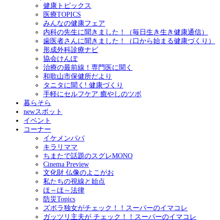
健康トピックス
医療TOPICS
みんなの健康フェア
内科の先生に聞きました！（毎日生き生き健康通信）
歯医者さんに聞きました！（口から始まる健康づくり）
形成外科診療ナビ
協会けんぽ
治療の最前線！専門医に聞く
和歌山市保健所だより
タニタに聞く! 健康づくり
手軽にセルフケア 癒やしのツボ
暮らそら
newスポット
イベント
コーナー
イケメンパパ
キラリママ
ちまたで話題のスグレMONO
Cinema Preview
文化財 仏像のよこがお
私たちの視線と始点
ほ～ほ～法律
防災Topics
ズボラ独女がチェック！！スーパーのイマコレ
ガッツリ主夫が チェック！！スーパーのイマコレ