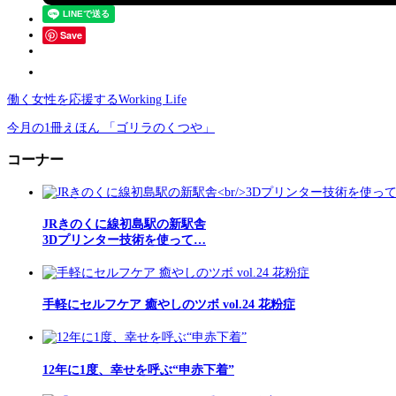
Save
働く女性を応援するWorking Life
今月の1冊えほん 「ゴリラのくつや」
コーナー
JRきのくに線初島駅の新駅舎
3Dプリンター技術を使って…
手軽にセルフケア 癒やしのツボ vol.24 花粉症
12年に1度、幸せを呼ぶ“申赤下着”