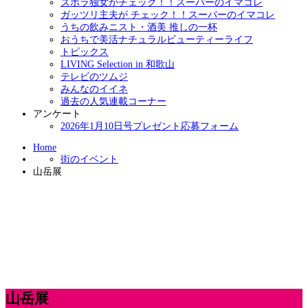
ズボラ独女がチェック！！スーパーのイマコレ
ガッツリ主夫が チェック！！スーパーのイマコレ
うちの飲みニスト・酒美 推しの一杯
おうちで美活ナチュラルビューティーライフ
トピックス
LIVING Selection in 和歌山
テレビのツムジ
みんなのイイネ
過去の人気連載コーナー
アンケート
2026年1月10日号プレゼント応募フォーム
Home
街のイベント
山岳展
山岳展