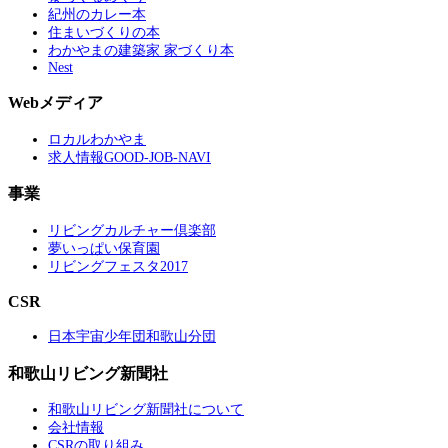
紀州のカレー本
住まいづくりの本
わかやまの建築家 家づくり本
Nest
Webメディア
ロカルわかやま
求人情報GOOD-JOB-NAVI
事業
リビングカルチャー倶楽部
夢いっぱい保育園
リビングフェスタ2017
CSR
日本宇宙少年団和歌山分団
和歌山リビング新聞社
和歌山リビング新聞社について
会社情報
CSRの取り組み