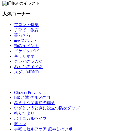
人気コーナー
フロント特集
子育て・教育
暮らそら
newスポット
街のイベント
イケメンパパ
キラリママ
テレビのツムジ
みんなのイイネ
スグレMONO
Cinema Preview
B級合戦 グルメの目
考えよう災害時の備え
いざというときに役立つ防災グッズ
祭りびより
ボタニカルライフ
脳トレ
手軽にセルフケア 癒やしのツボ