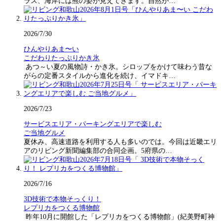
ラス、海岸には熊の姿が見えてきます。自然が…
2026/7/30
ひんやりあま〜い
こだわりたっぷりかき氷
あつ～い夏の風物詩・かき氷。シロップをかけて味わう昔な
がらの定番スタイルから進化を続け、イマドキ…
2026/7/23
サービスエリア・パーキングエリアで楽しむ
ご当地グルメ
夏休み、高速道路を利用する人も多いのでは。今回は近畿エリ
アのリビング新聞編集部の合同企画。5府県の…
2026/7/16
3D技術で本物そっくり！
レプリカをつくる博物館
昨年10月に開館した「レプリカをつくる博物館」(紀美野町神