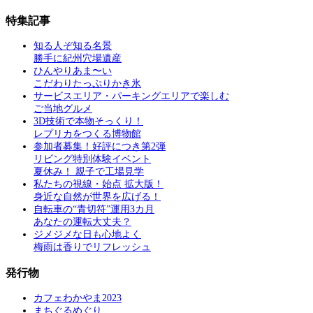
特集記事
知る人ぞ知る名景
勝手に紀州穴場遺産
ひんやりあま〜い
こだわりたっぷりかき氷
サービスエリア・パーキングエリアで楽しむ
ご当地グルメ
3D技術で本物そっくり！
レプリカをつくる博物館
参加者募集！好評につき第2弾
リビング特別体験イベント
夏休み！ 親子で工場見学
私たちの視線・始点 拡大版！
身近な自然が世界を広げる！
自転車の“青切符”運用3カ月
あなたの運転大丈夫？
ジメジメな日も心地よく
梅雨は香りでリフレッシュ
発行物
カフェわかやま2023
まちぐるめぐり