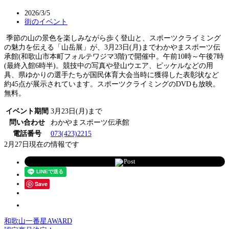
2026/3/5
街のイベント
季節の山の景色を楽しみながら歩く登山と、スポーツクライミング
の魅力を伝える「山岳展」が、3月23日(月)までわかやまスポーツ伝
承館(和歌山市本町フォルテワジマ3階)で開催中。午前10時～午後7時
(最終入館6時半)。競技中の写真や登山ウエア、ピッケルなどの用
具、県ゆかりの選手たちが国民体育大会当時に獲得した表彰状など
約45点が展示されています。スポーツクライミングのDVDも放映。
無料。
イベント期間
3月23日(月)まで
問い合わせ
わかやまスポーツ伝承館
電話番号
073(423)2215
2月27日現在の情報です
Post
Save
和歌山一番星AWARD