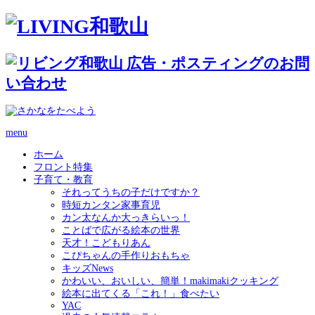
menu
ホーム
フロント特集
子育て・教育
それってうちの子だけですか？
時短カンタン家事育児
カン太なんか大っきらいっ！
ことばで広がる絵本の世界
天才！こどもりあん
こぴちゃんの手作りおもちゃ
キッズNews
かわいい、おいしい、簡単！makimakiクッキング
絵本に出てくる「これ！」食べたい
YAC