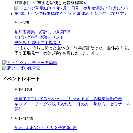
野市場)。3D技術を駆使した骨格標本や…
2026/7/9
参加者募集！好評につき第2弾
リビング特別体験イベント
夏休み！ 親子で工場見学
いよいよ待ちに待った夏休み。昨年好評だった「夏休み！ 親
子で工場見学」の第2弾を企画しました。今…
イベントレポート
2019/04/26
子育てママ応援スペシャル「ちゃぁるず」の特集連動企画
キッズコーチングを取り入れた「ほめ方・叱り方」セミナーを
開催
2019/02/19
かわいいKYOTO大人女子旅第2弾