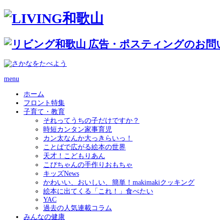
menu
ホーム
フロント特集
子育て・教育
それってうちの子だけですか？
時短カンタン家事育児
カン太なんか大っきらいっ！
ことばで広がる絵本の世界
天才！こどもりあん
こぴちゃんの手作りおもちゃ
キッズNews
かわいい、おいしい、簡単！makimakiクッキング
絵本に出てくる「これ！」食べたい
YAC
過去の人気連載コラム
みんなの健康