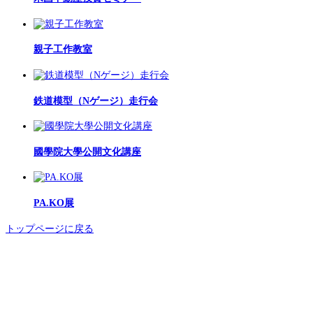
親子工作教室
鉄道模型（Nゲージ）走行会
國學院大學公開文化講座
PA.KO展
トップページに戻る