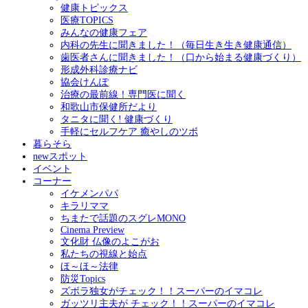
健康トピックス
医療TOPICS
みんなの健康フェア
内科の先生に聞きました！（毎日生き生き健康通信）
歯医者さんに聞きました！（口から始まる健康づくり）
形成外科診療ナビ
協会けんぽ
治療の最前線！専門医に聞く
和歌山市保健所だより
タニタに聞く! 健康づくり
手軽にセルフケア 癒やしのツボ
暮らそら
newスポット
イベント
コーナー
イケメンパパ
キラリママ
ちまたで話題のスグレMONO
Cinema Preview
文化財 仏像のよこがお
私たちの視線と始点
ほ～ほ～法律
防災Topics
ズボラ独女がチェック！！スーパーのイマコレ
ガッツリ主夫が チェック！！スーパーのイマコレ