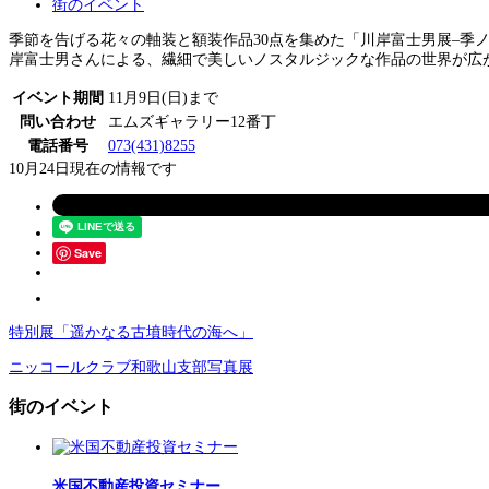
街のイベント
季節を告げる花々の軸装と額装作品30点を集めた「川岸富士男展–季ノ花–
岸富士男さんによる、繊細で美しいノスタルジックな作品の世界が広
イベント期間
11月9日(日)まで
問い合わせ
エムズギャラリー12番丁
電話番号
073(431)8255
10月24日現在の情報です
Save
特別展「遥かなる古墳時代の海へ」
ニッコールクラブ和歌山支部写真展
街のイベント
米国不動産投資セミナー