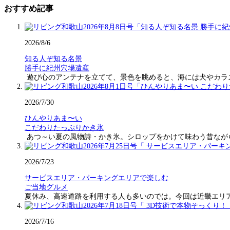
おすすめ記事
2026/8/6
知る人ぞ知る名景
勝手に紀州穴場遺産
遊び心のアンテナを立てて、景色を眺めると、海には犬やカラ
2026/7/30
ひんやりあま〜い
こだわりたっぷりかき氷
あつ～い夏の風物詩・かき氷。シロップをかけて味わう昔なが
2026/7/23
サービスエリア・パーキングエリアで楽しむ
ご当地グルメ
夏休み、高速道路を利用する人も多いのでは。今回は近畿エリ
2026/7/16