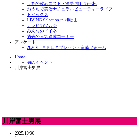
うちの飲みニスト・酒美 推しの一杯
おうちで美活ナチュラルビューティーライフ
トピックス
LIVING Selection in 和歌山
テレビのツムジ
みんなのイイネ
過去の人気連載コーナー
アンケート
2026年1月10日号プレゼント応募フォーム
Home
街のイベント
川岸富士男展
川岸富士男展
2025/10/30