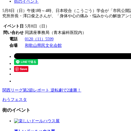
街のイベント
5月8日（日）午後1時～4時、日本咬合（こうごう）学会が「市民公
究所所長・澤口俊之さんが、「身体や心の痛み・悩みからの解放アンチ
イベント日
5月8日（日）
問い合わせ
同講座事務局（青木歯科医院内）
電話
0120（11）5599
会場
和歌山県民文化会館
Save
関西リーグ第2節レポート 逆転劇で2連勝！
わうフェスタ
街のイベント