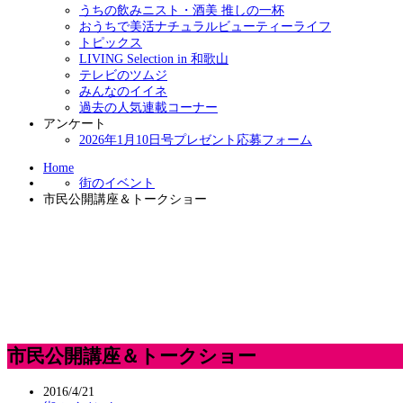
うちの飲みニスト・酒美 推しの一杯
おうちで美活ナチュラルビューティーライフ
トピックス
LIVING Selection in 和歌山
テレビのツムジ
みんなのイイネ
過去の人気連載コーナー
アンケート
2026年1月10日号プレゼント応募フォーム
Home
街のイベント
市民公開講座＆トークショー
市民公開講座＆トークショー
2016/4/21