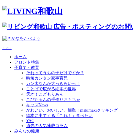
menu
ホーム
フロント特集
子育て・教育
それってうちの子だけですか？
時短カンタン家事育児
カン太なんか大っきらいっ！
ことばで広がる絵本の世界
天才！こどもりあん
こぴちゃんの手作りおもちゃ
キッズNews
かわいい、おいしい、簡単！makimakiクッキング
絵本に出てくる「これ！」食べたい
YAC
過去の人気連載コラム
みんなの健康