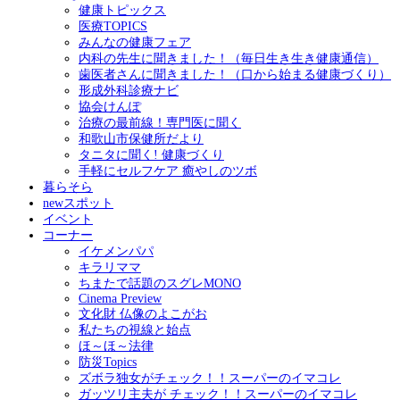
健康トピックス
医療TOPICS
みんなの健康フェア
内科の先生に聞きました！（毎日生き生き健康通信）
歯医者さんに聞きました！（口から始まる健康づくり）
形成外科診療ナビ
協会けんぽ
治療の最前線！専門医に聞く
和歌山市保健所だより
タニタに聞く! 健康づくり
手軽にセルフケア 癒やしのツボ
暮らそら
newスポット
イベント
コーナー
イケメンパパ
キラリママ
ちまたで話題のスグレMONO
Cinema Preview
文化財 仏像のよこがお
私たちの視線と始点
ほ～ほ～法律
防災Topics
ズボラ独女がチェック！！スーパーのイマコレ
ガッツリ主夫が チェック！！スーパーのイマコレ