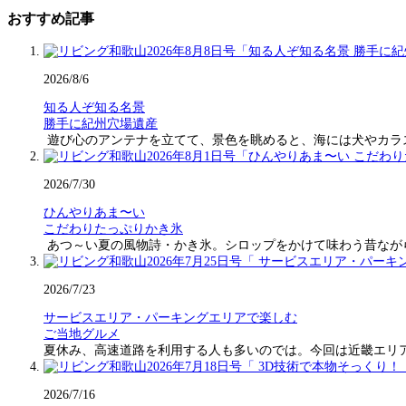
おすすめ記事
2026/8/6
知る人ぞ知る名景
勝手に紀州穴場遺産
遊び心のアンテナを立てて、景色を眺めると、海には犬やカラ
2026/7/30
ひんやりあま〜い
こだわりたっぷりかき氷
あつ～い夏の風物詩・かき氷。シロップをかけて味わう昔なが
2026/7/23
サービスエリア・パーキングエリアで楽しむ
ご当地グルメ
夏休み、高速道路を利用する人も多いのでは。今回は近畿エリ
2026/7/16