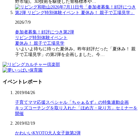
野市場)。3D技術を駆使した骨格標本や…
2026/7/9
参加者募集！好評につき第2弾
リビング特別体験イベント
夏休み！ 親子で工場見学
いよいよ待ちに待った夏休み。昨年好評だった「夏休み！ 親
子で工場見学」の第2弾を企画しました。今…
イベントレポート
2019/04/26
子育てママ応援スペシャル「ちゃぁるず」の特集連動企画
キッズコーチングを取り入れた「ほめ方・叱り方」セミナーを
開催
2019/02/19
かわいいKYOTO大人女子旅第2弾