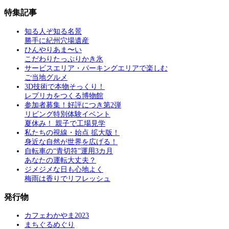
特集記事
知る人ぞ知る名景
勝手に紀州穴場遺産
ひんやりあま〜い
こだわりたっぷりかき氷
サービスエリア・パーキングエリアで楽しむ
ご当地グルメ
3D技術で本物そっくり！
レプリカをつくる博物館
参加者募集！好評につき第2弾
リビング特別体験イベント
夏休み！ 親子で工場見学
私たちの視線・始点 拡大版！
身近な自然が世界を広げる！
自転車の“青切符”運用3カ月
あなたの運転大丈夫？
ジメジメな日も心地よく
梅雨は香りでリフレッシュ
発行物
カフェわかやま2023
まちぐるめぐり