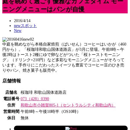
庭を眺めて過ごす優雅なカフェタイム モー
ニングメニューはパンが自慢
2016/4/14
newスポット
New
中庭を眺めながら本格自家焙煎（ばいせん）コーヒーはいかが（460
円から）。「桜珈琲和歌山国体道路店」が3月に登場。午前8時～午
後2時はトースト2種にゆで卵などがついた「桜トーストモーニン
グ」（ドリンク+210円）など多彩なモーニングメニューがそろって
います。手作りにこだわったスイーツも豊富でコーヒー豆のひき売
りやパン、焼き菓子も販売中。
店舗情報
店舗名
桜珈琲 和歌山国体道路店
電話番号
073（428）0390
住所
和歌山市小雑賀805-1（セントラルシティ和歌山内）
営業時間
午前8時～午後10時半（OS10時）
休日
無休
Post