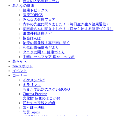
過去の人気連載コラム
みんなの健康
健康トピックス
医療TOPICS
みんなの健康フェア
内科の先生に聞きました！（毎日生き生き健康通信）
歯医者さんに聞きました！（口から始まる健康づくり）
形成外科診療ナビ
協会けんぽ
治療の最前線！専門医に聞く
和歌山市保健所だより
タニタに聞く! 健康づくり
手軽にセルフケア 癒やしのツボ
暮らそら
newスポット
イベント
コーナー
イケメンパパ
キラリママ
ちまたで話題のスグレMONO
Cinema Preview
文化財 仏像のよこがお
私たちの視線と始点
ほ～ほ～法律
防災Topics