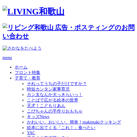
menu
ホーム
フロント特集
子育て・教育
それってうちの子だけですか？
時短カンタン家事育児
カン太なんか大っきらいっ！
ことばで広がる絵本の世界
天才！こどもりあん
こぴちゃんの手作りおもちゃ
キッズNews
かわいい、おいしい、簡単！makimakiクッキング
絵本に出てくる「これ！」食べたい
YAC