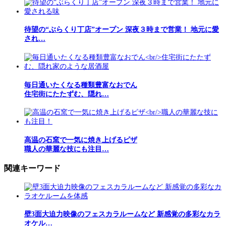
待望の“ぶらくり丁店”オープン 深夜３時まで営業！ 地元に愛
され…
毎日通いたくなる種類豊富なおでん
住宅街にたたずむ、隠れ…
高温の石窯で一気に焼き上げるピザ
職人の華麗な技にも注目…
関連キーワード
壁3面大迫力映像のフェスカラルームなど 新感覚の多彩なカラ
オケル…