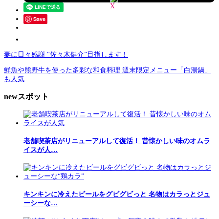
Save
妻に日々感謝 “佐々木健介”目指します！
鮮魚や熊野牛を使った多彩な和食料理 週末限定メニュー「白湯鍋」
も人気
newスポット
老舗喫茶店がリニューアルして復活！ 昔懐かしい味のオムラ
イスが人…
キンキンに冷えたビールをグビグビっと 名物はカラっとジュ
ーシーな…