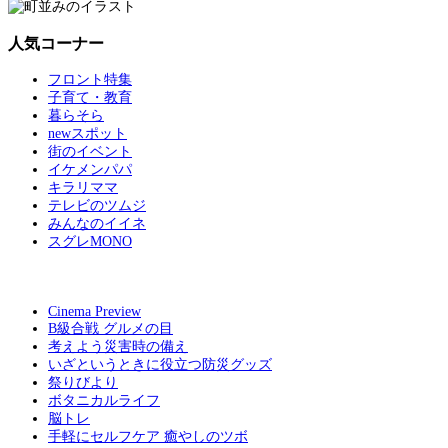
人気コーナー
フロント特集
子育て・教育
暮らそら
newスポット
街のイベント
イケメンパパ
キラリママ
テレビのツムジ
みんなのイイネ
スグレMONO
Cinema Preview
B級合戦 グルメの目
考えよう災害時の備え
いざというときに役立つ防災グッズ
祭りびより
ボタニカルライフ
脳トレ
手軽にセルフケア 癒やしのツボ