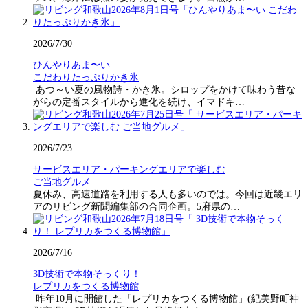
2026/7/30
ひんやりあま〜い
こだわりたっぷりかき氷
あつ～い夏の風物詩・かき氷。シロップをかけて味わう昔な
がらの定番スタイルから進化を続け、イマドキ…
2026/7/23
サービスエリア・パーキングエリアで楽しむ
ご当地グルメ
夏休み、高速道路を利用する人も多いのでは。今回は近畿エリ
アのリビング新聞編集部の合同企画。5府県の…
2026/7/16
3D技術で本物そっくり！
レプリカをつくる博物館
昨年10月に開館した「レプリカをつくる博物館」(紀美野町神