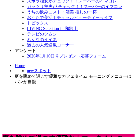
ズボラ独女がチェック！！スーパーのイマコレ
ガッツリ主夫が チェック！！スーパーのイマコレ
うちの飲みニスト・酒美 推しの一杯
おうちで美活ナチュラルビューティーライフ
トピックス
LIVING Selection in 和歌山
テレビのツムジ
みんなのイイネ
過去の人気連載コーナー
アンケート
2026年1月10日号プレゼント応募フォーム
Home
newスポット
庭を眺めて過ごす優雅なカフェタイム モーニングメニューは
パンが自慢