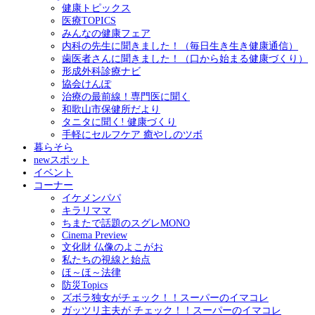
健康トピックス
医療TOPICS
みんなの健康フェア
内科の先生に聞きました！（毎日生き生き健康通信）
歯医者さんに聞きました！（口から始まる健康づくり）
形成外科診療ナビ
協会けんぽ
治療の最前線！専門医に聞く
和歌山市保健所だより
タニタに聞く! 健康づくり
手軽にセルフケア 癒やしのツボ
暮らそら
newスポット
イベント
コーナー
イケメンパパ
キラリママ
ちまたで話題のスグレMONO
Cinema Preview
文化財 仏像のよこがお
私たちの視線と始点
ほ～ほ～法律
防災Topics
ズボラ独女がチェック！！スーパーのイマコレ
ガッツリ主夫が チェック！！スーパーのイマコレ