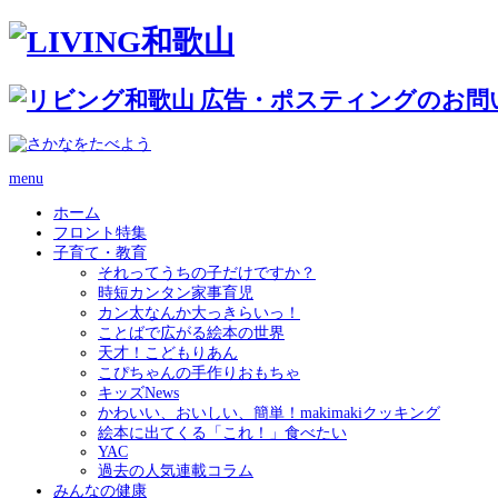
menu
ホーム
フロント特集
子育て・教育
それってうちの子だけですか？
時短カンタン家事育児
カン太なんか大っきらいっ！
ことばで広がる絵本の世界
天才！こどもりあん
こぴちゃんの手作りおもちゃ
キッズNews
かわいい、おいしい、簡単！makimakiクッキング
絵本に出てくる「これ！」食べたい
YAC
過去の人気連載コラム
みんなの健康