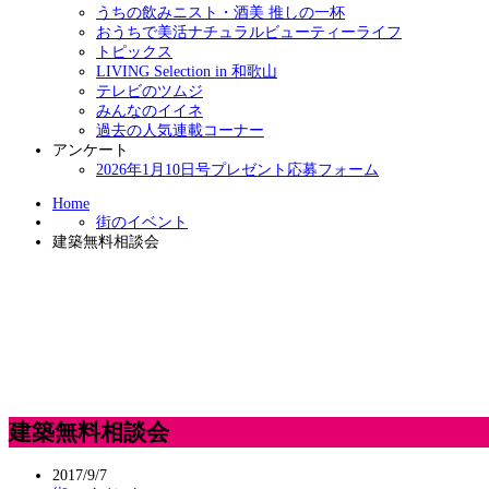
うちの飲みニスト・酒美 推しの一杯
おうちで美活ナチュラルビューティーライフ
トピックス
LIVING Selection in 和歌山
テレビのツムジ
みんなのイイネ
過去の人気連載コーナー
アンケート
2026年1月10日号プレゼント応募フォーム
Home
街のイベント
建築無料相談会
建築無料相談会
2017/9/7