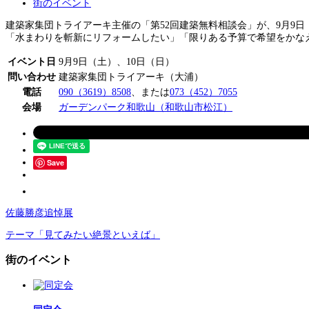
街のイベント
建築家集団トライアーキ主催の「第52回建築無料相談会」が、9月9
「水まわりを斬新にリフォームしたい」「限りある予算で希望をかな
イベント日
9月9日（土）、10日（日）
問い合わせ
建築家集団トライアーキ（大浦）
電話
090（3619）8508
、または
073（452）7055
会場
ガーデンパーク和歌山（和歌山市松江）
Save
佐藤勝彦追悼展
テーマ「見てみたい絶景といえば」
街のイベント