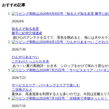
おすすめ記事
2026/8/6
知る人ぞ知る名景
勝手に紀州穴場遺産
遊び心のアンテナを立てて、景色を眺めると、海には犬やカラ
2026/7/30
ひんやりあま〜い
こだわりたっぷりかき氷
あつ～い夏の風物詩・かき氷。シロップをかけて味わう昔なが
2026/7/23
サービスエリア・パーキングエリアで楽しむ
ご当地グルメ
夏休み、高速道路を利用する人も多いのでは。今回は近畿エリ
2026/7/16