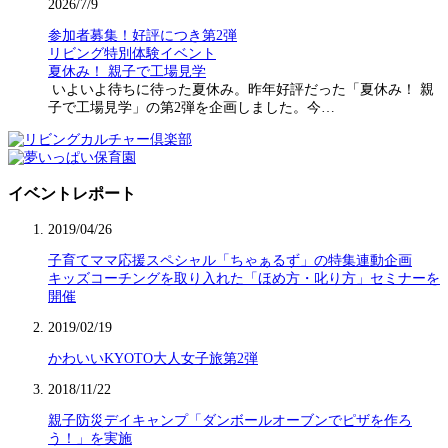
2026/7/9
参加者募集！好評につき第2弾
リビング特別体験イベント
夏休み！ 親子で工場見学
いよいよ待ちに待った夏休み。昨年好評だった「夏休み！ 親
子で工場見学」の第2弾を企画しました。今…
イベントレポート
2019/04/26
子育てママ応援スペシャル「ちゃぁるず」の特集連動企画
キッズコーチングを取り入れた「ほめ方・叱り方」セミナーを
開催
2019/02/19
かわいいKYOTO大人女子旅第2弾
2018/11/22
親子防災デイキャンプ「ダンボールオーブンでピザを作ろ
う！」を実施