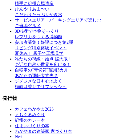
勝手に紀州穴場遺産
ひんやりあま〜い
こだわりたっぷりかき氷
サービスエリア・パーキングエリアで楽しむ
ご当地グルメ
3D技術で本物そっくり！
レプリカをつくる博物館
参加者募集！好評につき第2弾
リビング特別体験イベント
夏休み！ 親子で工場見学
私たちの視線・始点 拡大版！
身近な自然が世界を広げる！
自転車の“青切符”運用3カ月
あなたの運転大丈夫？
ジメジメな日も心地よく
梅雨は香りでリフレッシュ
発行物
カフェわかやま2023
まちぐるめぐり
紀州のカレー本
住まいづくりの本
わかやまの建築家 家づくり本
Nest