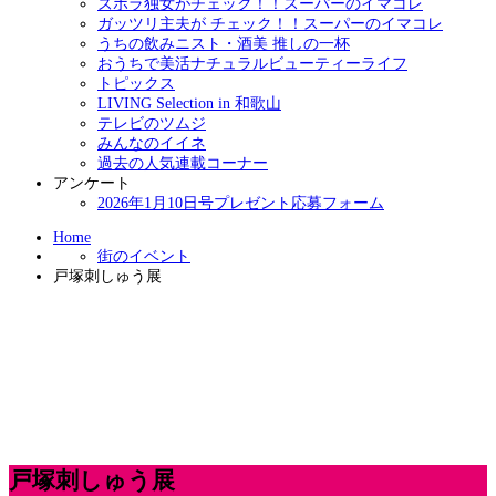
ズボラ独女がチェック！！スーパーのイマコレ
ガッツリ主夫が チェック！！スーパーのイマコレ
うちの飲みニスト・酒美 推しの一杯
おうちで美活ナチュラルビューティーライフ
トピックス
LIVING Selection in 和歌山
テレビのツムジ
みんなのイイネ
過去の人気連載コーナー
アンケート
2026年1月10日号プレゼント応募フォーム
Home
街のイベント
戸塚刺しゅう展
戸塚刺しゅう展