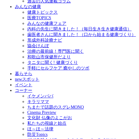
過去の人気連載コラム
みんなの健康
健康トピックス
医療TOPICS
みんなの健康フェア
内科の先生に聞きました！（毎日生き生き健康通信）
歯医者さんに聞きました！（口から始まる健康づくり）
形成外科診療ナビ
協会けんぽ
治療の最前線！専門医に聞く
和歌山市保健所だより
タニタに聞く! 健康づくり
手軽にセルフケア 癒やしのツボ
暮らそら
newスポット
イベント
コーナー
イケメンパパ
キラリママ
ちまたで話題のスグレMONO
Cinema Preview
文化財 仏像のよこがお
私たちの視線と始点
ほ～ほ～法律
防災Topics