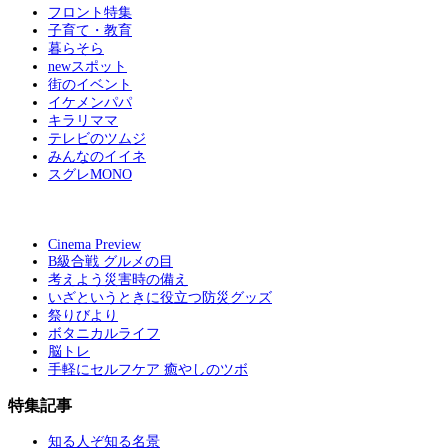
フロント特集
子育て・教育
暮らそら
newスポット
街のイベント
イケメンパパ
キラリママ
テレビのツムジ
みんなのイイネ
スグレMONO
Cinema Preview
B級合戦 グルメの目
考えよう災害時の備え
いざというときに役立つ防災グッズ
祭りびより
ボタニカルライフ
脳トレ
手軽にセルフケア 癒やしのツボ
特集記事
知る人ぞ知る名景