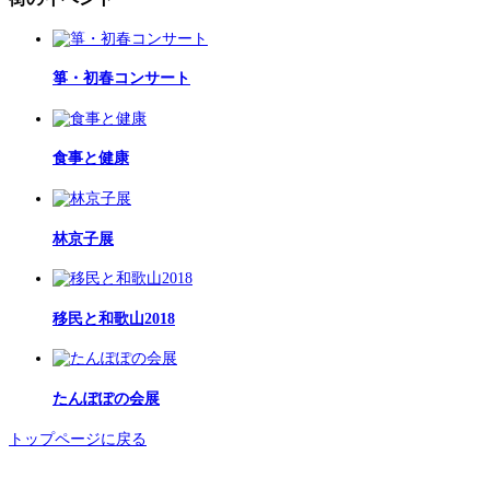
箏・初春コンサート
食事と健康
林京子展
移民と和歌山2018
たんぽぽの会展
トップページに戻る