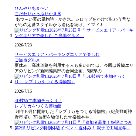
ひんやりあま〜い
こだわりたっぷりかき氷
あつ～い夏の風物詩・かき氷。シロップをかけて味わう昔な
がらの定番スタイルから進化を続け、イマドキ…
2026/7/23
サービスエリア・パーキングエリアで楽しむ
ご当地グルメ
夏休み、高速道路を利用する人も多いのでは。今回は近畿エリ
アのリビング新聞編集部の合同企画。5府県の…
2026/7/16
3D技術で本物そっくり！
レプリカをつくる博物館
昨年10月に開館した「レプリカをつくる博物館」(紀美野町神
野市場)。3D技術を駆使した骨格標本や…