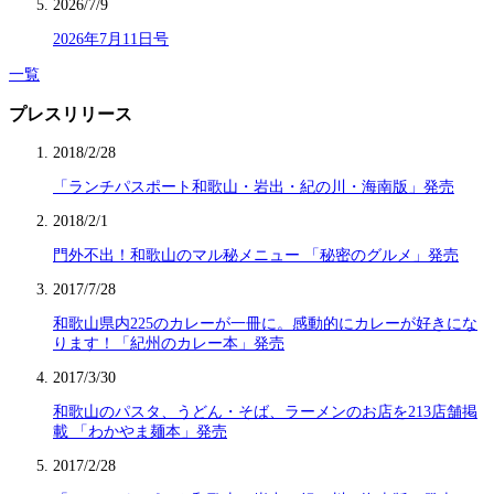
2026/7/9
2026年7月11日号
一覧
プレスリリース
2018/2/28
「ランチパスポート和歌山・岩出・紀の川・海南版」発売
2018/2/1
門外不出！和歌山のマル秘メニュー 「秘密のグルメ」発売
2017/7/28
和歌山県内225のカレーが一冊に。感動的にカレーが好きにな
ります！「紀州のカレー本」発売
2017/3/30
和歌山のパスタ、うどん・そば、ラーメンのお店を213店舗掲
載 「わかやま麺本」発売
2017/2/28