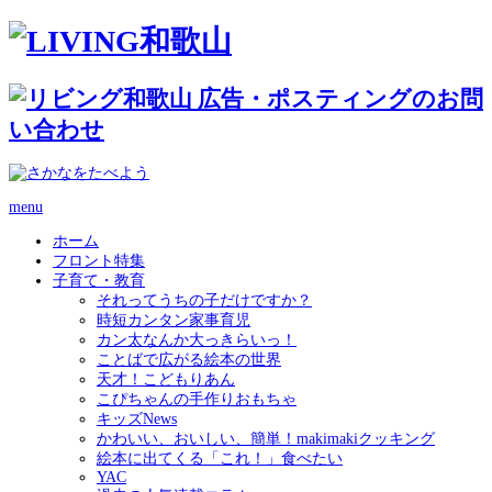
menu
ホーム
フロント特集
子育て・教育
それってうちの子だけですか？
時短カンタン家事育児
カン太なんか大っきらいっ！
ことばで広がる絵本の世界
天才！こどもりあん
こぴちゃんの手作りおもちゃ
キッズNews
かわいい、おいしい、簡単！makimakiクッキング
絵本に出てくる「これ！」食べたい
YAC