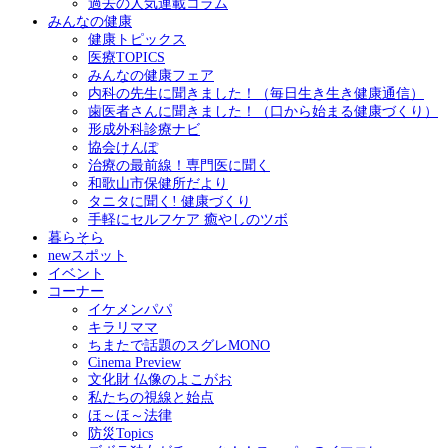
過去の人気連載コラム
みんなの健康
健康トピックス
医療TOPICS
みんなの健康フェア
内科の先生に聞きました！（毎日生き生き健康通信）
歯医者さんに聞きました！（口から始まる健康づくり）
形成外科診療ナビ
協会けんぽ
治療の最前線！専門医に聞く
和歌山市保健所だより
タニタに聞く! 健康づくり
手軽にセルフケア 癒やしのツボ
暮らそら
newスポット
イベント
コーナー
イケメンパパ
キラリママ
ちまたで話題のスグレMONO
Cinema Preview
文化財 仏像のよこがお
私たちの視線と始点
ほ～ほ～法律
防災Topics