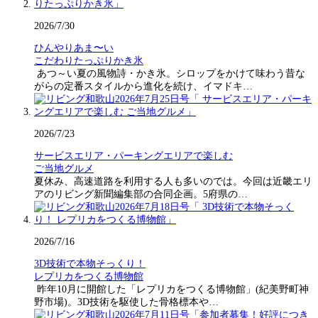
2026/7/30
ひんやりあま〜い
こだわりたっぷりかき氷
あつ～い夏の風物詩・かき氷。シロップをかけて味わう昔な
がらの定番スタイルから進化を続け、イマドキ…
2026/7/23
サービスエリア・パーキングエリアで楽しむ
ご当地グルメ
夏休み、高速道路を利用する人も多いのでは。今回は近畿エリ
アのリビング新聞編集部の合同企画。5府県の…
2026/7/16
3D技術で本物そっくり！
レプリカをつくる博物館
昨年10月に開館した「レプリカをつくる博物館」(紀美野町神
野市場)。3D技術を駆使した骨格標本や…