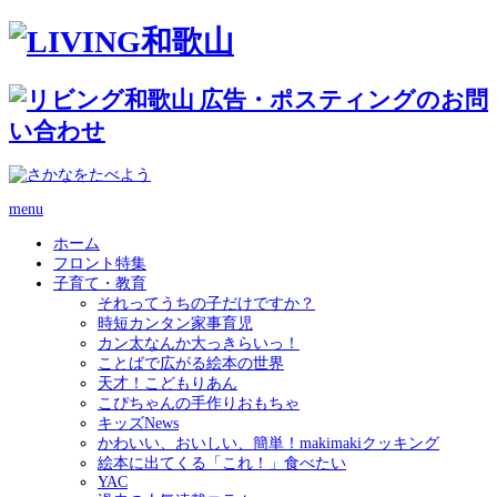
menu
ホーム
フロント特集
子育て・教育
それってうちの子だけですか？
時短カンタン家事育児
カン太なんか大っきらいっ！
ことばで広がる絵本の世界
天才！こどもりあん
こぴちゃんの手作りおもちゃ
キッズNews
かわいい、おいしい、簡単！makimakiクッキング
絵本に出てくる「これ！」食べたい
YAC