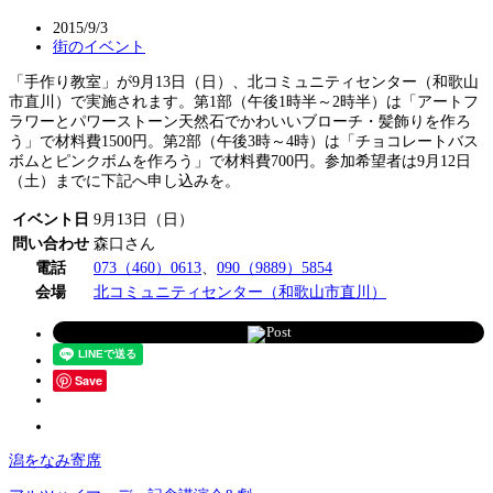
2015/9/3
街のイベント
「手作り教室」が9月13日（日）、北コミュニティセンター（和歌山
市直川）で実施されます。第1部（午後1時半～2時半）は「アートフ
ラワーとパワーストーン天然石でかわいいブローチ・髪飾りを作ろ
う」で材料費1500円。第2部（午後3時～4時）は「チョコレートバス
ボムとピンクボムを作ろう」で材料費700円。参加希望者は9月12日
（土）までに下記へ申し込みを。
イベント日
9月13日（日）
問い合わせ
森口さん
電話
073（460）0613
、
090（9889）5854
会場
北コミュニティセンター（和歌山市直川）
Post
Save
潟をなみ寄席