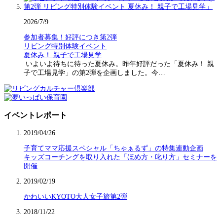
2026/7/9
参加者募集！好評につき第2弾
リビング特別体験イベント
夏休み！ 親子で工場見学
いよいよ待ちに待った夏休み。昨年好評だった「夏休み！ 親
子で工場見学」の第2弾を企画しました。今…
イベントレポート
2019/04/26
子育てママ応援スペシャル「ちゃぁるず」の特集連動企画
キッズコーチングを取り入れた「ほめ方・叱り方」セミナーを
開催
2019/02/19
かわいいKYOTO大人女子旅第2弾
2018/11/22