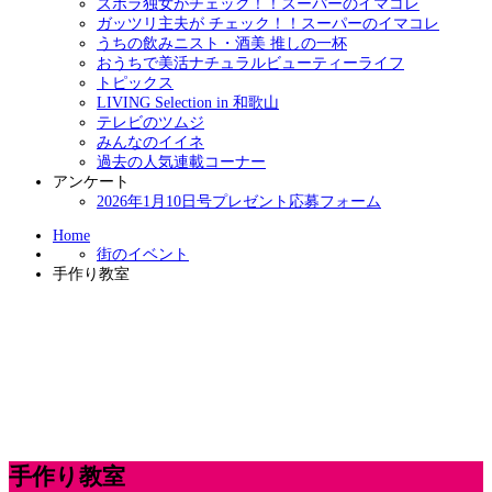
ズボラ独女がチェック！！スーパーのイマコレ
ガッツリ主夫が チェック！！スーパーのイマコレ
うちの飲みニスト・酒美 推しの一杯
おうちで美活ナチュラルビューティーライフ
トピックス
LIVING Selection in 和歌山
テレビのツムジ
みんなのイイネ
過去の人気連載コーナー
アンケート
2026年1月10日号プレゼント応募フォーム
Home
街のイベント
手作り教室
手作り教室