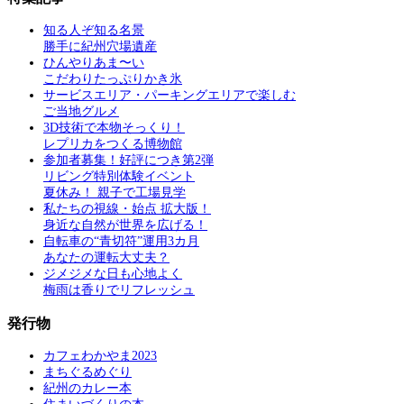
知る人ぞ知る名景
勝手に紀州穴場遺産
ひんやりあま〜い
こだわりたっぷりかき氷
サービスエリア・パーキングエリアで楽しむ
ご当地グルメ
3D技術で本物そっくり！
レプリカをつくる博物館
参加者募集！好評につき第2弾
リビング特別体験イベント
夏休み！ 親子で工場見学
私たちの視線・始点 拡大版！
身近な自然が世界を広げる！
自転車の“青切符”運用3カ月
あなたの運転大丈夫？
ジメジメな日も心地よく
梅雨は香りでリフレッシュ
発行物
カフェわかやま2023
まちぐるめぐり
紀州のカレー本