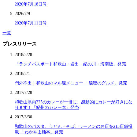
2026年7月18日号
2026/7/9
2026年7月11日号
一覧
プレスリリース
2018/2/28
「ランチパスポート和歌山・岩出・紀の川・海南版」発売
2018/2/1
門外不出！和歌山のマル秘メニュー 「秘密のグルメ」発売
2017/7/28
和歌山県内225のカレーが一冊に。感動的にカレーが好きにな
ります！「紀州のカレー本」発売
2017/3/30
和歌山のパスタ、うどん・そば、ラーメンのお店を213店舗掲
載 「わかやま麺本」発売