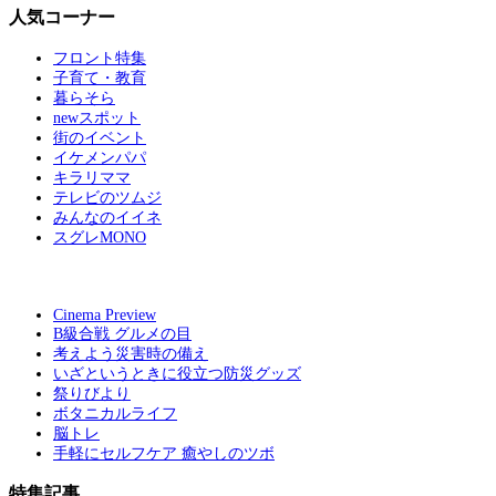
人気コーナー
フロント特集
子育て・教育
暮らそら
newスポット
街のイベント
イケメンパパ
キラリママ
テレビのツムジ
みんなのイイネ
スグレMONO
Cinema Preview
B級合戦 グルメの目
考えよう災害時の備え
いざというときに役立つ防災グッズ
祭りびより
ボタニカルライフ
脳トレ
手軽にセルフケア 癒やしのツボ
特集記事