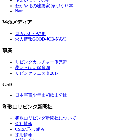
住まいづくりの本
わかやまの建築家 家づくり本
Nest
Webメディア
ロカルわかやま
求人情報GOOD-JOB-NAVI
事業
リビングカルチャー倶楽部
夢いっぱい保育園
リビングフェスタ2017
CSR
日本宇宙少年団和歌山分団
和歌山リビング新聞社
和歌山リビング新聞社について
会社情報
CSRの取り組み
採用情報