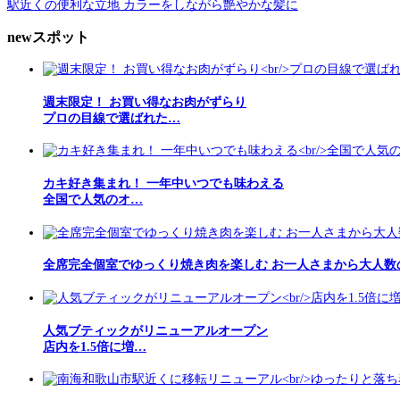
駅近くの便利な立地 カラーをしながら艶やかな髪に
newスポット
週末限定！ お買い得なお肉がずらり
プロの目線で選ばれた…
カキ好き集まれ！ 一年中いつでも味わえる
全国で人気のオ…
全席完全個室でゆっくり焼き肉を楽しむ お一人さまから大人数
人気ブティックがリニューアルオープン
店内を1.5倍に増…