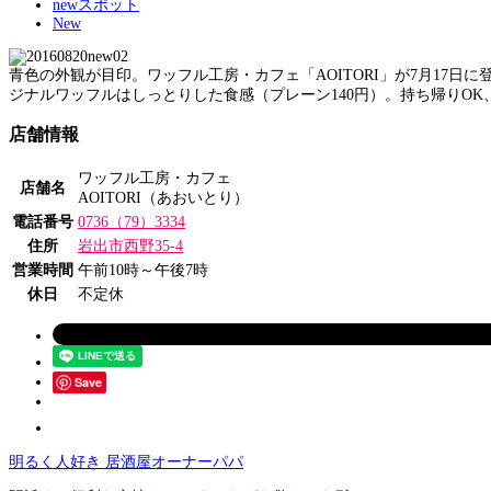
newスポット
New
青色の外観が目印。ワッフル工房・カフェ「AOITORI」が7月1
ジナルワッフルはしっとりした食感（プレーン140円）。持ち帰りOK
店舗情報
ワッフル工房・カフェ
店舗名
AOITORI（あおいとり）
電話番号
0736（79）3334
住所
岩出市西野35-4
営業時間
午前10時～午後7時
休日
不定休
Save
明るく人好き 居酒屋オーナーパパ