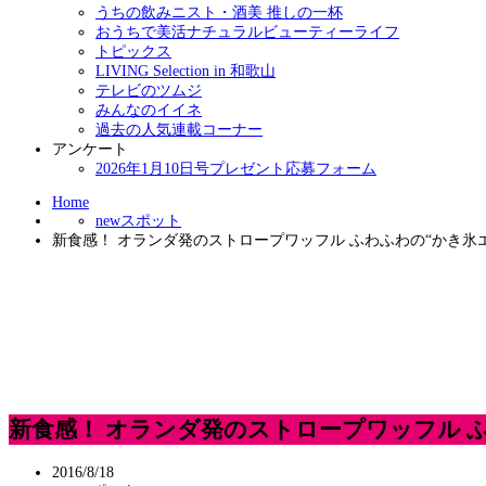
うちの飲みニスト・酒美 推しの一杯
おうちで美活ナチュラルビューティーライフ
トピックス
LIVING Selection in 和歌山
テレビのツムジ
みんなのイイネ
過去の人気連載コーナー
アンケート
2026年1月10日号プレゼント応募フォーム
Home
newスポット
新食感！ オランダ発のストロープワッフル ふわふわの“かき氷
新食感！ オランダ発のストロープワッフル 
2016/8/18