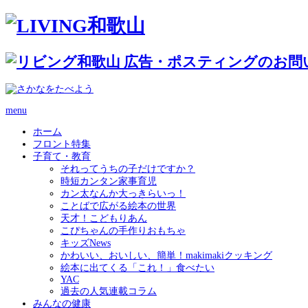
menu
ホーム
フロント特集
子育て・教育
それってうちの子だけですか？
時短カンタン家事育児
カン太なんか大っきらいっ！
ことばで広がる絵本の世界
天才！こどもりあん
こぴちゃんの手作りおもちゃ
キッズNews
かわいい、おいしい、簡単！makimakiクッキング
絵本に出てくる「これ！」食べたい
YAC
過去の人気連載コラム
みんなの健康