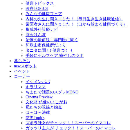
健康トピックス
医療TOPICS
みんなの健康フェア
内科の先生に聞きました！（毎日生き生き健康通信）
歯医者さんに聞きました！（口から始まる健康づくり）
形成外科診療ナビ
協会けんぽ
治療の最前線！専門医に聞く
和歌山市保健所だより
タニタに聞く! 健康づくり
手軽にセルフケア 癒やしのツボ
暮らそら
newスポット
イベント
コーナー
イケメンパパ
キラリママ
ちまたで話題のスグレMONO
Cinema Preview
文化財 仏像のよこがお
私たちの視線と始点
ほ～ほ～法律
防災Topics
ズボラ独女がチェック！！スーパーのイマコレ
ガッツリ主夫が チェック！！スーパーのイマコレ