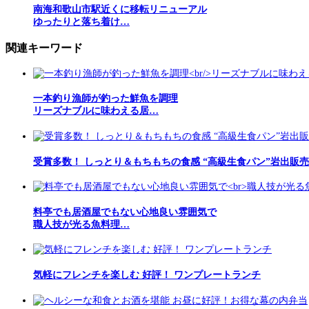
南海和歌山市駅近くに移転リニューアル
ゆったりと落ち着け…
関連キーワード
一本釣り漁師が釣った鮮魚を調理
リーズナブルに味わえる居…
受賞多数！ しっとり＆もちもちの食感 “高級生食パン”岩出販
料亭でも居酒屋でもない心地良い雰囲気で
職人技が光る魚料理…
気軽にフレンチを楽しむ 好評！ ワンプレートランチ