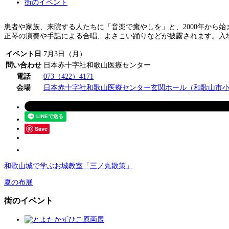
街のイベント
患者や家族、来院する人たちに「音楽で癒やしを」と、2000年から
正琴の演奏や手話による合唱、よさこい踊りなどが披露されます。入
イベント日
7月3日（月）
問い合わせ
日本赤十字社和歌山医療センター
電話
073（422）4171
会場
日本赤十字社和歌山医療センター玄関ホール（和歌山市
Save
和歌山城で学ぶお城教室「三ノ丸散策」
夏の布展
街のイベント