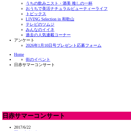
うちの飲みニスト・酒美 推しの一杯
おうちで美活ナチュラルビューティーライフ
トピックス
LIVING Selection in 和歌山
テレビのツムジ
みんなのイイネ
過去の人気連載コーナー
アンケート
2026年1月10日号プレゼント応募フォーム
Home
街のイベント
日赤サマーコンサート
日赤サマーコンサート
2017/6/22