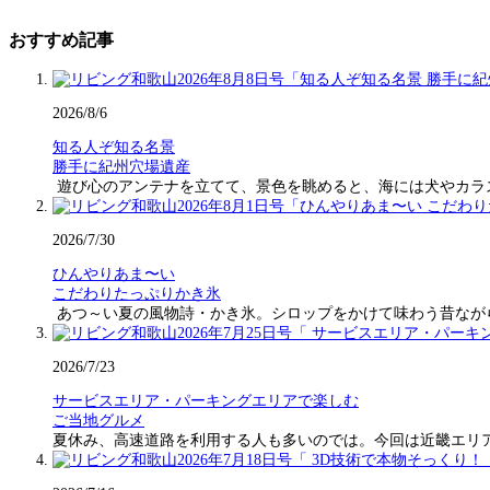
おすすめ記事
2026/8/6
知る人ぞ知る名景
勝手に紀州穴場遺産
遊び心のアンテナを立てて、景色を眺めると、海には犬やカラ
2026/7/30
ひんやりあま〜い
こだわりたっぷりかき氷
あつ～い夏の風物詩・かき氷。シロップをかけて味わう昔なが
2026/7/23
サービスエリア・パーキングエリアで楽しむ
ご当地グルメ
夏休み、高速道路を利用する人も多いのでは。今回は近畿エリ