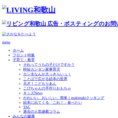
menu
ホーム
フロント特集
子育て・教育
それってうちの子だけですか？
時短カンタン家事育児
カン太なんか大っきらいっ！
ことばで広がる絵本の世界
天才！こどもりあん
こぴちゃんの手作りおもちゃ
キッズNews
かわいい、おいしい、簡単！makimakiクッキング
絵本に出てくる「これ！」食べたい
YAC
過去の人気連載コラム
みんなの健康