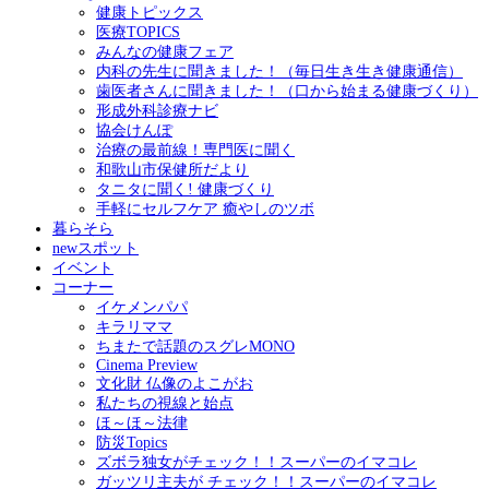
健康トピックス
医療TOPICS
みんなの健康フェア
内科の先生に聞きました！（毎日生き生き健康通信）
歯医者さんに聞きました！（口から始まる健康づくり）
形成外科診療ナビ
協会けんぽ
治療の最前線！専門医に聞く
和歌山市保健所だより
タニタに聞く! 健康づくり
手軽にセルフケア 癒やしのツボ
暮らそら
newスポット
イベント
コーナー
イケメンパパ
キラリママ
ちまたで話題のスグレMONO
Cinema Preview
文化財 仏像のよこがお
私たちの視線と始点
ほ～ほ～法律
防災Topics
ズボラ独女がチェック！！スーパーのイマコレ
ガッツリ主夫が チェック！！スーパーのイマコレ