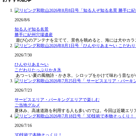
2026/8/6
知る人ぞ知る名景
勝手に紀州穴場遺産
遊び心のアンテナを立てて、景色を眺めると、海には犬やカラ
2026/7/30
ひんやりあま〜い
こだわりたっぷりかき氷
あつ～い夏の風物詩・かき氷。シロップをかけて味わう昔なが
2026/7/23
サービスエリア・パーキングエリアで楽しむ
ご当地グルメ
夏休み、高速道路を利用する人も多いのでは。今回は近畿エリ
2026/7/16
3D技術で本物そっくり！