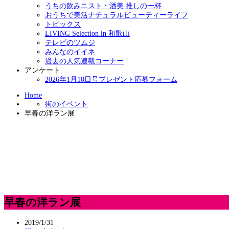
うちの飲みニスト・酒美 推しの一杯
おうちで美活ナチュラルビューティーライフ
トピックス
LIVING Selection in 和歌山
テレビのツムジ
みんなのイイネ
過去の人気連載コーナー
アンケート
2026年1月10日号プレゼント応募フォーム
Home
街のイベント
早春の洋ラン展
早春の洋ラン展
2019/1/31