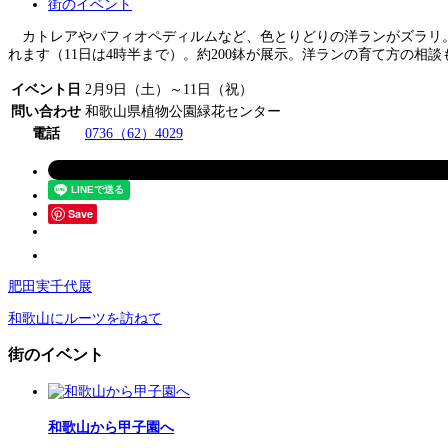
街のイベント
カトレアやパフィオペディルムなど、色とりどりの洋ランがズラリ。「
れます（11日は4時半まで）。約200鉢が展示。洋ランの育て方の相
イベント日
2月9日（土）～11日（祝）
問い合わせ
和歌山県植物公園緑花センター
電話
0736（62）4029
Save
肥田実千代展
和歌山にルーツを訪ねて
街のイベント
和歌山から甲子園へ