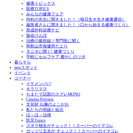
健康トピックス
医療TOPICS
みんなの健康フェア
内科の先生に聞きました！（毎日生き生き健康通信）
歯医者さんに聞きました！（口から始まる健康づくり）
形成外科診療ナビ
協会けんぽ
治療の最前線！専門医に聞く
和歌山市保健所だより
タニタに聞く! 健康づくり
手軽にセルフケア 癒やしのツボ
暮らそら
newスポット
イベント
コーナー
イケメンパパ
キラリママ
ちまたで話題のスグレMONO
Cinema Preview
文化財 仏像のよこがお
私たちの視線と始点
ほ～ほ～法律
防災Topics
ズボラ独女がチェック！！スーパーのイマコレ
ガッツリ主夫が チェック！！スーパーのイマコレ