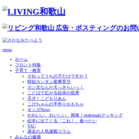
menu
ホーム
フロント特集
子育て・教育
それってうちの子だけですか？
時短カンタン家事育児
カン太なんか大っきらいっ！
ことばで広がる絵本の世界
天才！こどもりあん
こぴちゃんの手作りおもちゃ
キッズNews
かわいい、おいしい、簡単！makimakiクッキング
絵本に出てくる「これ！」食べたい
YAC
過去の人気連載コラム
みんなの健康